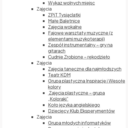
Wykaz wolnych miejsc
Zajęcia
ZPiT Tysiąclatki
Małe Baletnice
Zajęcia wokalne
Fajowe warsztaty muzyczne (z
elementami muzykoterapii)
Zespół instrumentalny – gry na
gitarach
Cudnie Zrobione – rękodzieło
Zajęcia
Zajęcia taneczne dla najmłodszych
Teatr KDM
Grupa plastyczna Inspiracje i Wesołe
kolory
Zajęcia plastyczne – grupa
„Koloraki”
Koło języka angielskiego
Dziecięcy Klub Eksperymentów
Zajęcia
Grupa młodych informatyków