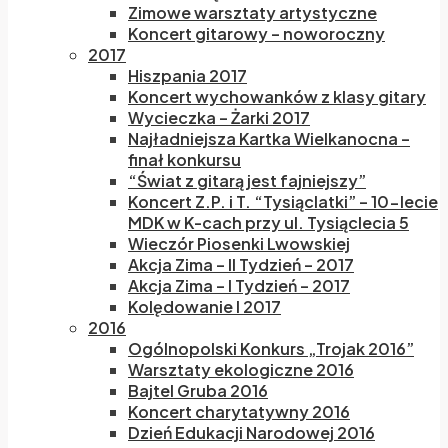
Zimowe warsztaty artystyczne
Koncert gitarowy – noworoczny
2017
Hiszpania 2017
Koncert wychowanków z klasy gitary
Wycieczka – Żarki 2017
Najładniejsza Kartka Wielkanocna –
finał konkursu
“Świat z gitarą jest fajniejszy”
Koncert Z.P. i T. “Tysiąclatki” – 10-lecie
MDK w K-cach przy ul. Tysiąclecia 5
Wieczór Piosenki Lwowskiej
Akcja Zima – II Tydzień – 2017
Akcja Zima – I Tydzień – 2017
Kolędowanie I 2017
2016
Ogólnopolski Konkurs „Trojak 2016”
Warsztaty ekologiczne 2016
Bajtel Gruba 2016
Koncert charytatywny 2016
Dzień Edukacji Narodowej 2016