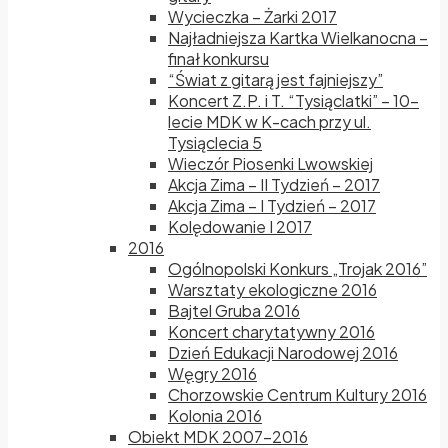
Wycieczka – Żarki 2017
Najładniejsza Kartka Wielkanocna –
finał konkursu
“Świat z gitarą jest fajniejszy”
Koncert Z.P. i T. “Tysiąclatki” – 10-
lecie MDK w K-cach przy ul.
Tysiąclecia 5
Wieczór Piosenki Lwowskiej
Akcja Zima – II Tydzień – 2017
Akcja Zima – I Tydzień – 2017
Kolędowanie I 2017
2016
Ogólnopolski Konkurs „Trojak 2016”
Warsztaty ekologiczne 2016
Bajtel Gruba 2016
Koncert charytatywny 2016
Dzień Edukacji Narodowej 2016
Węgry 2016
Chorzowskie Centrum Kultury 2016
Kolonia 2016
Obiekt MDK 2007-2016