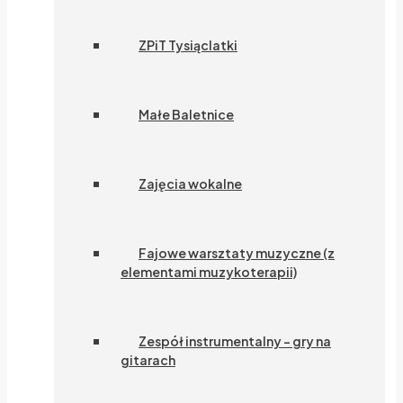
ZPiT Tysiąclatki
Małe Baletnice
Zajęcia wokalne
Fajowe warsztaty muzyczne (z
elementami muzykoterapii)
Zespół instrumentalny – gry na
gitarach