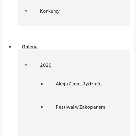
Konkursy
Galeria
2020
Akcja Zima – Tydzień I
Festiwal w Zakopanem