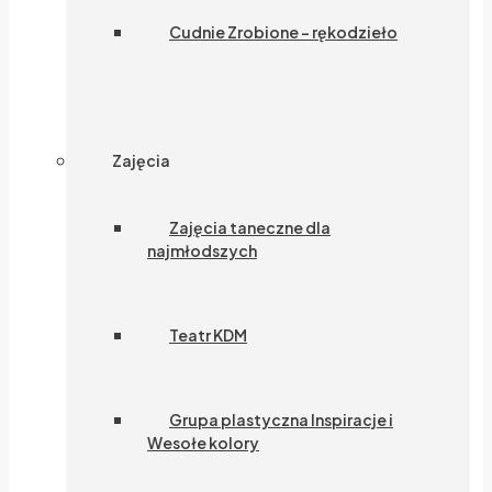
Cudnie Zrobione – rękodzieło
Zajęcia
Zajęcia taneczne dla
najmłodszych
Teatr KDM
Grupa plastyczna Inspiracje i
Wesołe kolory