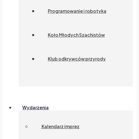
Programowanie i robotyka
Koło Młodych Szachistów
Klub odkrywców przyrody
Wydarzenia
Kalendarz imprez