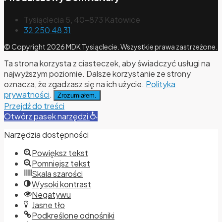
Tysiąclecia 5, 40-873 Katowice
32 250 48 31
© Copyright 2026 MDK Tysiąclecie. Wszystkie prawa zastrzeżone.
Ta strona korzysta z ciasteczek, aby świadczyć usługi na
najwyższym poziomie. Dalsze korzystanie ze strony
oznacza, że zgadzasz się na ich użycie.
Polityka
prywatności
.
Zrozumiałem.
Przejdź do treści
Otwórz pasek narzędzi
Narzędzia dostępności
Powiększ tekst
Pomniejsz tekst
Skala szarości
Wysoki kontrast
Negatywu
Jasne tło
Podkreślone odnośniki