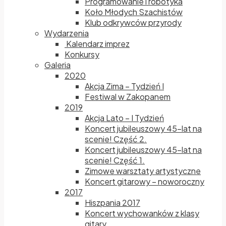
Programowanie i robotyka
Koło Młodych Szachistów
Klub odkrywców przyrody
Wydarzenia
Kalendarz imprez
Konkursy
Galeria
2020
Akcja Zima – Tydzień I
Festiwal w Zakopanem
2019
Akcja Lato – I Tydzień
Koncert jubileuszowy 45-lat na
scenie! Część 2.
Koncert jubileuszowy 45-lat na
scenie! Część 1.
Zimowe warsztaty artystyczne
Koncert gitarowy – noworoczny
2017
Hiszpania 2017
Koncert wychowanków z klasy
gitary