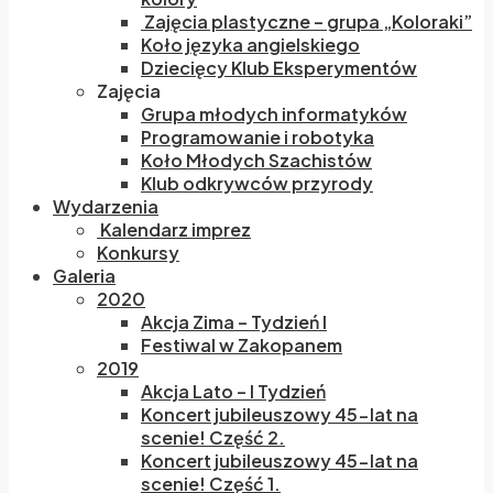
Zajęcia plastyczne – grupa „Koloraki”
Koło języka angielskiego
Dziecięcy Klub Eksperymentów
Zajęcia
Grupa młodych informatyków
Programowanie i robotyka
Koło Młodych Szachistów
Klub odkrywców przyrody
Wydarzenia
Kalendarz imprez
Konkursy
Galeria
2020
Akcja Zima – Tydzień I
Festiwal w Zakopanem
2019
Akcja Lato – I Tydzień
Koncert jubileuszowy 45-lat na
scenie! Część 2.
Koncert jubileuszowy 45-lat na
scenie! Część 1.