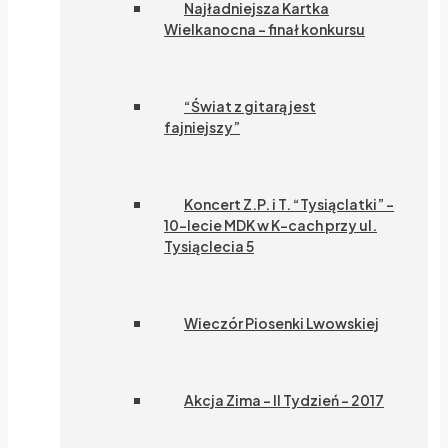
Najładniejsza Kartka
Wielkanocna – finał konkursu
“Świat z gitarą jest
fajniejszy”
Koncert Z.P. i T. “Tysiąclatki” –
10-lecie MDK w K-cach przy ul.
Tysiąclecia 5
Wieczór Piosenki Lwowskiej
Akcja Zima – II Tydzień – 2017