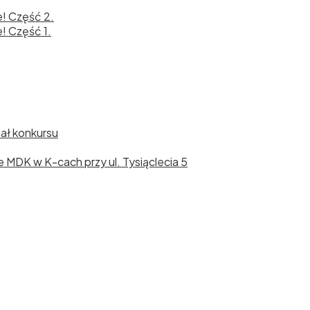
e! Część 2.
! Część 1.
nał konkursu
cie MDK w K-cach przy ul. Tysiąclecia 5