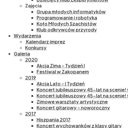
Zajęcia
Grupa młodych informatyków
Programowanie i robotyka
Koło Młodych Szachistów
Klub odkrywców przyrody
Wydarzenia
Kalendarz imprez
Konkursy
Galeria
2020
Akcja Zima – Tydzień I
Festiwal w Zakopanem
2019
Akcja Lato – I Tydzień
Koncert jubileuszowy 45-lat na scenie!
Koncert jubileuszowy 45-lat na scenie! 
Zimowe warsztaty artystyczne
Koncert gitarowy – noworoczny
2017
Hiszpania 2017
Koncert wychowanków z klasy gitary