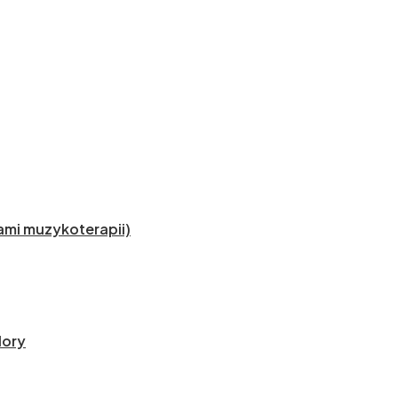
mi muzykoterapii)
lory