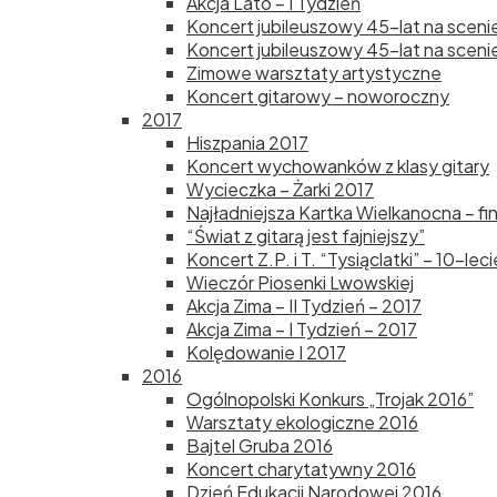
Akcja Lato – I Tydzień
Koncert jubileuszowy 45-lat na sceni
Koncert jubileuszowy 45-lat na scenie
Zimowe warsztaty artystyczne
Koncert gitarowy – noworoczny
2017
Hiszpania 2017
Koncert wychowanków z klasy gitary
Wycieczka – Żarki 2017
Najładniejsza Kartka Wielkanocna – fi
“Świat z gitarą jest fajniejszy”
Koncert Z.P. i T. “Tysiąclatki” – 10-le
Wieczór Piosenki Lwowskiej
Akcja Zima – II Tydzień – 2017
Akcja Zima – I Tydzień – 2017
Kolędowanie I 2017
2016
Ogólnopolski Konkurs „Trojak 2016”
Warsztaty ekologiczne 2016
Bajtel Gruba 2016
Koncert charytatywny 2016
Dzień Edukacji Narodowej 2016