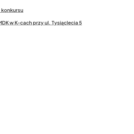
ł konkursu
 MDK w K-cach przy ul. Tysiąclecia 5