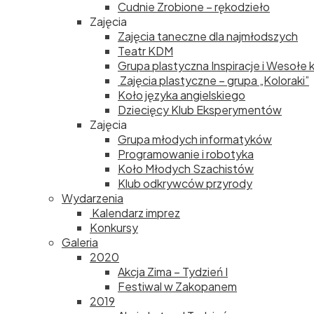
Cudnie Zrobione – rękodzieło
Zajęcia
Zajęcia taneczne dla najmłodszych
Teatr KDM
Grupa plastyczna Inspiracje i Wesołe 
Zajęcia plastyczne – grupa „Koloraki”
Koło języka angielskiego
Dziecięcy Klub Eksperymentów
Zajęcia
Grupa młodych informatyków
Programowanie i robotyka
Koło Młodych Szachistów
Klub odkrywców przyrody
Wydarzenia
Kalendarz imprez
Konkursy
Galeria
2020
Akcja Zima – Tydzień I
Festiwal w Zakopanem
2019