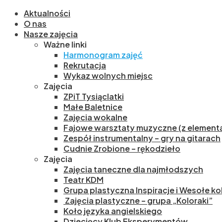
Aktualności
O nas
Nasze zajęcia
Ważne linki
Harmonogram zajęć
Rekrutacja
Wykaz wolnych miejsc
Zajęcia
ZPiT Tysiąclatki
Małe Baletnice
Zajęcia wokalne
Fajowe warsztaty muzyczne (z elementa
Zespół instrumentalny – gry na gitarach
Cudnie Zrobione – rękodzieło
Zajęcia
Zajęcia taneczne dla najmłodszych
Teatr KDM
Grupa plastyczna Inspiracje i Wesołe ko
Zajęcia plastyczne – grupa „Koloraki”
Koło języka angielskiego
Dziecięcy Klub Eksperymentów