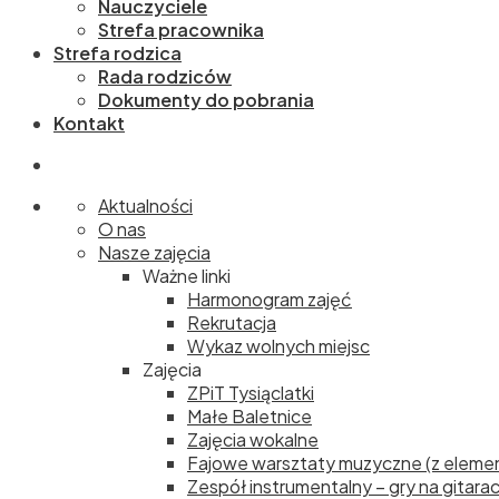
Nauczyciele
Strefa pracownika
Strefa rodzica
Rada rodziców
Dokumenty do pobrania
Kontakt
Aktualności
O nas
Nasze zajęcia
Ważne linki
Harmonogram zajęć
Rekrutacja
Wykaz wolnych miejsc
Zajęcia
ZPiT Tysiąclatki
Małe Baletnice
Zajęcia wokalne
Fajowe warsztaty muzyczne (z elemen
Zespół instrumentalny – gry na gitara