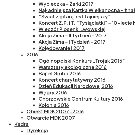
Wycieczka – Żarki 2017
Najładniejsza Kartka Wielkanocna – fina
“Świat z gitarą jest fajniejszy”
Koncert Z.P. i T. “Tysiąclatki” – 10-lecie
Wieczór Piosenki Lwowskiej
Akcja Zima – II Tydzień – 2017
Akcja Zima – I Tydzień – 2017
Kolędowanie I 2017
2016
Ogólnopolski Konkurs „Trojak 2016”
Warsztaty ekologiczne 2016
Bajtel Gruba 2016
Koncert charytatywny 2016
Dzień Edukacji Narodowej 2016
Węgry 2016
Chorzowskie Centrum Kultury 2016
Kolonia 2016
Obiekt MDK 2007-2016
Otwarcie MDK 2007
Kadra
Dyrekcja