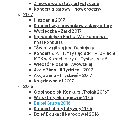
Zimowe warsztaty artystyczne
Koncert gitarowy – noworoczny
2017
Hiszpania 2017
Koncert wychowanków z klasy gitary
Wycieczka – Żarki 2017
Najładniejsza Kartka Wielkanocna –
finał konkursu
“Świat z gitarą jest fajniejszy”
Koncert Z.P. i T. “Tysiąclatki” – 10-lecie
MDK w K-cach przy ul. Tysiąclecia 5
Wieczór Piosenki Lwowskiej
Akcja Zima – II Tydzień – 2017
Akcja Zima – I Tydzień – 2017
Kolędowanie I 2017
2016
Ogólnopolski Konkurs „Trojak 2016”
Warsztaty ekologiczne 2016
Bajtel Gruba 2016
Koncert charytatywny 2016
Dzień Edukacji Narodowej 2016