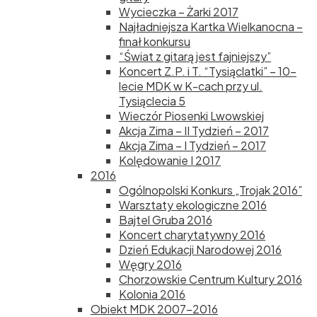
Wycieczka – Żarki 2017
Najładniejsza Kartka Wielkanocna –
finał konkursu
“Świat z gitarą jest fajniejszy”
Koncert Z.P. i T. “Tysiąclatki” – 10-
lecie MDK w K-cach przy ul.
Tysiąclecia 5
Wieczór Piosenki Lwowskiej
Akcja Zima – II Tydzień – 2017
Akcja Zima – I Tydzień – 2017
Kolędowanie I 2017
2016
Ogólnopolski Konkurs „Trojak 2016”
Warsztaty ekologiczne 2016
Bajtel Gruba 2016
Koncert charytatywny 2016
Dzień Edukacji Narodowej 2016
Węgry 2016
Chorzowskie Centrum Kultury 2016
Kolonia 2016
Obiekt MDK 2007-2016