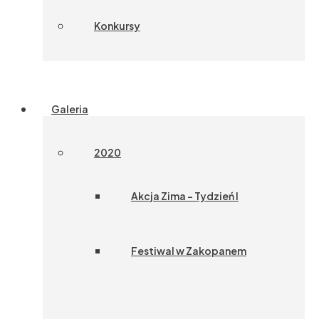
Konkursy
Galeria
2020
Akcja Zima – Tydzień I
Festiwal w Zakopanem