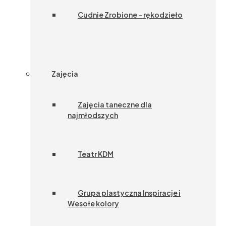
Cudnie Zrobione – rękodzieło
Zajęcia
Zajęcia taneczne dla
najmłodszych
Teatr KDM
Grupa plastyczna Inspiracje i
Wesołe kolory