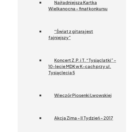
Najładniejsza Kartka
Wielkanocna – finał konkursu
“Świat z gitarą jest
fajniejszy”
Koncert Z.P. i T. “Tysiąclatki” –
10-lecie MDK w K-cach przy ul.
Tysiąclecia 5
Wieczór Piosenki Lwowskiej
Akcja Zima – II Tydzień – 2017