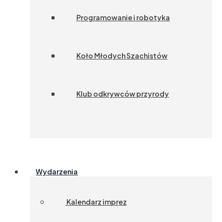
Programowanie i robotyka
Koło Młodych Szachistów
Klub odkrywców przyrody
Wydarzenia
Kalendarz imprez