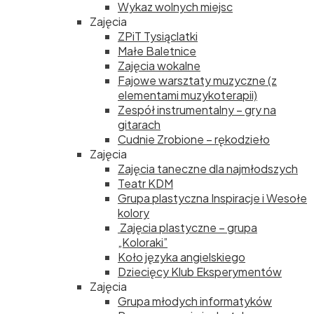
Wykaz wolnych miejsc
Zajęcia
ZPiT Tysiąclatki
Małe Baletnice
Zajęcia wokalne
Fajowe warsztaty muzyczne (z
elementami muzykoterapii)
Zespół instrumentalny – gry na
gitarach
Cudnie Zrobione – rękodzieło
Zajęcia
Zajęcia taneczne dla najmłodszych
Teatr KDM
Grupa plastyczna Inspiracje i Wesołe
kolory
Zajęcia plastyczne – grupa
„Koloraki”
Koło języka angielskiego
Dziecięcy Klub Eksperymentów
Zajęcia
Grupa młodych informatyków