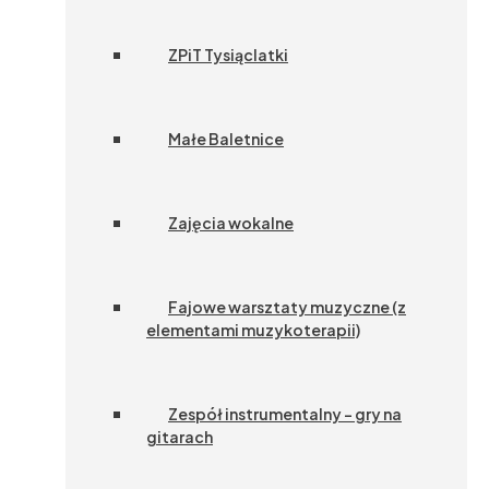
ZPiT Tysiąclatki
Małe Baletnice
Zajęcia wokalne
Fajowe warsztaty muzyczne (z
elementami muzykoterapii)
Zespół instrumentalny – gry na
gitarach