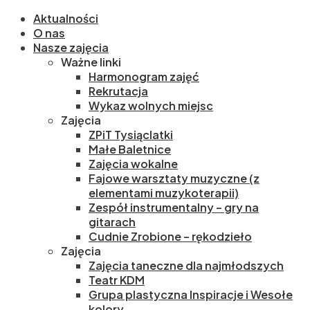
Aktualności
O nas
Nasze zajęcia
Ważne linki
Harmonogram zajęć
Rekrutacja
Wykaz wolnych miejsc
Zajęcia
ZPiT Tysiąclatki
Małe Baletnice
Zajęcia wokalne
Fajowe warsztaty muzyczne (z
elementami muzykoterapii)
Zespół instrumentalny – gry na
gitarach
Cudnie Zrobione – rękodzieło
Zajęcia
Zajęcia taneczne dla najmłodszych
Teatr KDM
Grupa plastyczna Inspiracje i Wesołe
kolory