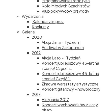
Programowanie i robotyka
Koło Młodych Szachistów
Klub odkrywców przyrody
Wydarzenia
Kalendarz imprez
Konkursy
Galeria
2020
Akcja Zima – Tydzień I
Festiwal w Zakopanem
2019
Akcja Lato – I Tydzień
Koncert jubileuszowy 45-lat na
scenie! Część 2.
Koncert jubileuszowy 45-lat na
scenie! Część 1.
Zimowe warsztaty artystyczne
Koncert gitarowy – noworoczny
2017
Hiszpania 2017
Koncert wychowanków z klasy
gitary