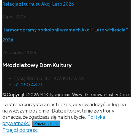
Relacja z I turnusu Akcji Lato 2026
7 lipca 2026
Harmonogramy półkolonii w ramach Akcji “Lato w Mieście”
2026
26 czerwca 2026
Młodzieżowy Dom Kultury
Tysiąclecia 5, 40-873 Katowice
32 250 48 31
© Copyright 2026 MDK Tysiąclecie. Wszystkie prawa zastrzeżone.
Ta strona korzysta z ciasteczek, aby świadczyć usługi na
najwyższym poziomie. Dalsze korzystanie ze strony
oznacza, że zgadzasz się na ich użycie.
Polityka
prywatności
.
Zrozumiałem.
Przejdź do treści