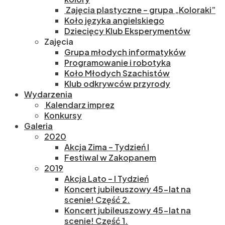
Zajęcia plastyczne – grupa „Koloraki”
Koło języka angielskiego
Dziecięcy Klub Eksperymentów
Zajęcia
Grupa młodych informatyków
Programowanie i robotyka
Koło Młodych Szachistów
Klub odkrywców przyrody
Wydarzenia
Kalendarz imprez
Konkursy
Galeria
2020
Akcja Zima – Tydzień I
Festiwal w Zakopanem
2019
Akcja Lato – I Tydzień
Koncert jubileuszowy 45-lat na
scenie! Część 2.
Koncert jubileuszowy 45-lat na
scenie! Część 1.