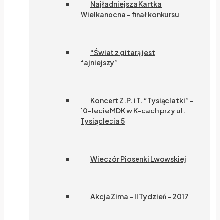
Najładniejsza Kartka
Wielkanocna – finał konkursu
“Świat z gitarą jest
fajniejszy”
Koncert Z.P. i T. “Tysiąclatki” –
10-lecie MDK w K-cach przy ul.
Tysiąclecia 5
Wieczór Piosenki Lwowskiej
Akcja Zima – II Tydzień – 2017