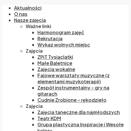
Aktualności
O nas
Nasze zajęcia
Ważne linki
Harmonogram zajęć
Rekrutacja
Wykaz wolnych miejsc
Zajęcia
ZPiT Tysiąclatki
Małe Baletnice
Zajęcia wokalne
Fajowe warsztaty muzyczne (z
elementami muzykoterapii)
Zespół instrumentalny – gry na
gitarach
Cudnie Zrobione – rękodzieło
Zajęcia
Zajęcia taneczne dla najmłodszych
Teatr KDM
Grupa plastyczna Inspiracje i Wesołe
kolory