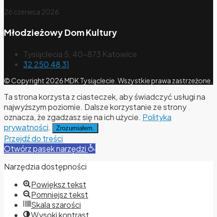
26 czerwca 2026
Młodzieżowy Dom Kultury
Tysiąclecia 5, 40-873 Katowice
32 250 48 31
© Copyright 2026 MDK Tysiąclecie. Wszystkie prawa zastrzeżone.
Ta strona korzysta z ciasteczek, aby świadczyć usługi na
najwyższym poziomie. Dalsze korzystanie ze strony
oznacza, że zgadzasz się na ich użycie.
Polityka
prywatności
.
Zrozumiałem.
Przejdź do treści
Otwórz pasek narzędzi
Narzędzia dostępności
Powiększ tekst
Pomniejsz tekst
Skala szarości
Wysoki kontrast