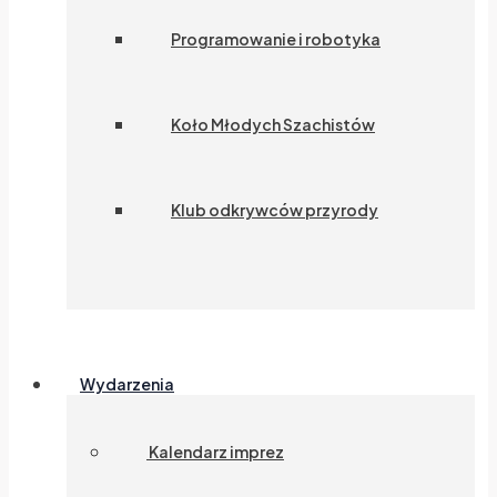
Programowanie i robotyka
Koło Młodych Szachistów
Klub odkrywców przyrody
Wydarzenia
Kalendarz imprez