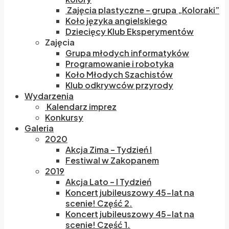
Zajęcia plastyczne – grupa „Koloraki”
Koło języka angielskiego
Dziecięcy Klub Eksperymentów
Zajęcia
Grupa młodych informatyków
Programowanie i robotyka
Koło Młodych Szachistów
Klub odkrywców przyrody
Wydarzenia
Kalendarz imprez
Konkursy
Galeria
2020
Akcja Zima – Tydzień I
Festiwal w Zakopanem
2019
Akcja Lato – I Tydzień
Koncert jubileuszowy 45-lat na
scenie! Część 2.
Koncert jubileuszowy 45-lat na
scenie! Część 1.