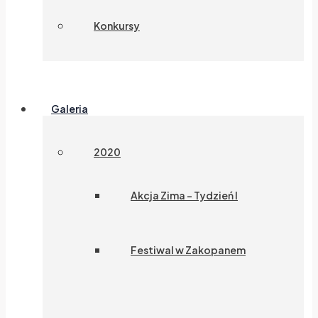
Konkursy
Galeria
2020
Akcja Zima – Tydzień I
Festiwal w Zakopanem