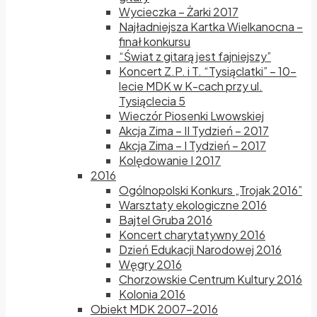
Wycieczka – Żarki 2017
Najładniejsza Kartka Wielkanocna –
finał konkursu
“Świat z gitarą jest fajniejszy”
Koncert Z.P. i T. “Tysiąclatki” – 10-
lecie MDK w K-cach przy ul.
Tysiąclecia 5
Wieczór Piosenki Lwowskiej
Akcja Zima – II Tydzień – 2017
Akcja Zima – I Tydzień – 2017
Kolędowanie I 2017
2016
Ogólnopolski Konkurs „Trojak 2016”
Warsztaty ekologiczne 2016
Bajtel Gruba 2016
Koncert charytatywny 2016
Dzień Edukacji Narodowej 2016
Węgry 2016
Chorzowskie Centrum Kultury 2016
Kolonia 2016
Obiekt MDK 2007-2016