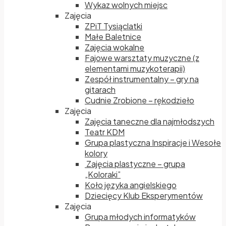
Wykaz wolnych miejsc
Zajęcia
ZPiT Tysiąclatki
Małe Baletnice
Zajęcia wokalne
Fajowe warsztaty muzyczne (z
elementami muzykoterapii)
Zespół instrumentalny – gry na
gitarach
Cudnie Zrobione – rękodzieło
Zajęcia
Zajęcia taneczne dla najmłodszych
Teatr KDM
Grupa plastyczna Inspiracje i Wesołe
kolory
Zajęcia plastyczne – grupa
„Koloraki”
Koło języka angielskiego
Dziecięcy Klub Eksperymentów
Zajęcia
Grupa młodych informatyków