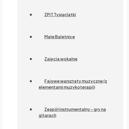
ZPiT Tysiąclatki
Małe Baletnice
Zajęcia wokalne
Fajowe warsztaty muzyczne (z
elementami muzykoterapii)
Zespół instrumentalny – gry na
gitarach