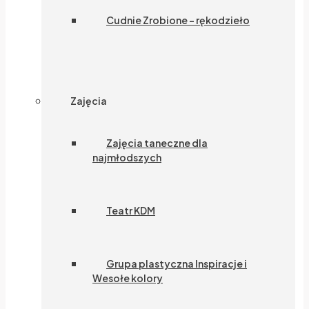
Cudnie Zrobione – rękodzieło
Zajęcia
Zajęcia taneczne dla
najmłodszych
Teatr KDM
Grupa plastyczna Inspiracje i
Wesołe kolory