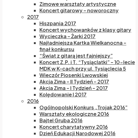
Zimowe warsztaty artystyczne
Koncert gitarowy – noworoczny
2017
Hiszpania 2017
Koncert wychowanków z klasy gitary
Wycieczka – Żarki 2017
Najładniejsza Kartka Wielkanocna –
finał konkursu
“Świat z gitarą jest fajniejszy”
Koncert Z.P. i T. “Tysiąclatki” – 10-lecie
MDK w K-cach przy ul. Tysiąclecia 5
Wieczór Piosenki Lwowskiej
Akcja Zima – II Tydzień – 2017
Akcja Zima – I Tydzień – 2017
Kolędowanie I 2017
2016
Ogólnopolski Konkurs „Trojak 2016”
Warsztaty ekologiczne 2016
Bajtel Gruba 2016
Koncert charytatywny 2016
Dzień Edukacji Narodowej 2016