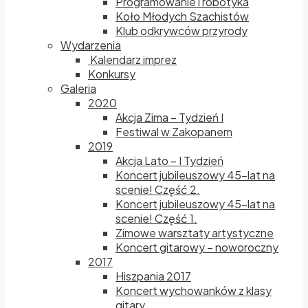
Programowanie i robotyka
Koło Młodych Szachistów
Klub odkrywców przyrody
Wydarzenia
Kalendarz imprez
Konkursy
Galeria
2020
Akcja Zima – Tydzień I
Festiwal w Zakopanem
2019
Akcja Lato – I Tydzień
Koncert jubileuszowy 45-lat na
scenie! Część 2.
Koncert jubileuszowy 45-lat na
scenie! Część 1.
Zimowe warsztaty artystyczne
Koncert gitarowy – noworoczny
2017
Hiszpania 2017
Koncert wychowanków z klasy
gitary