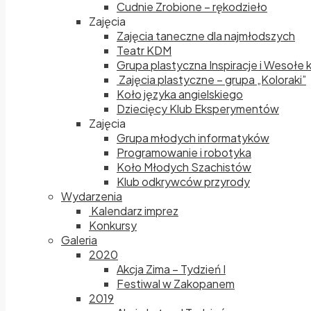
Cudnie Zrobione – rękodzieło
Zajęcia
Zajęcia taneczne dla najmłodszych
Teatr KDM
Grupa plastyczna Inspiracje i Wesołe 
Zajęcia plastyczne – grupa „Koloraki”
Koło języka angielskiego
Dziecięcy Klub Eksperymentów
Zajęcia
Grupa młodych informatyków
Programowanie i robotyka
Koło Młodych Szachistów
Klub odkrywców przyrody
Wydarzenia
Kalendarz imprez
Konkursy
Galeria
2020
Akcja Zima – Tydzień I
Festiwal w Zakopanem
2019