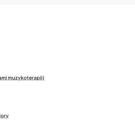
mi muzykoterapii)
lory