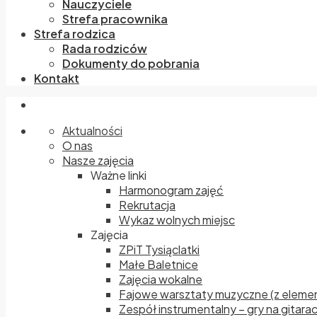
Nauczyciele
Strefa pracownika
Strefa rodzica
Rada rodziców
Dokumenty do pobrania
Kontakt
Aktualności
O nas
Nasze zajęcia
Ważne linki
Harmonogram zajęć
Rekrutacja
Wykaz wolnych miejsc
Zajęcia
ZPiT Tysiąclatki
Małe Baletnice
Zajęcia wokalne
Fajowe warsztaty muzyczne (z elemen
Zespół instrumentalny – gry na gitara