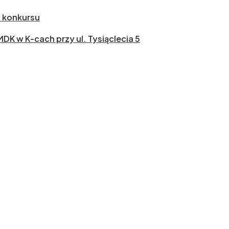
ł konkursu
 MDK w K-cach przy ul. Tysiąclecia 5