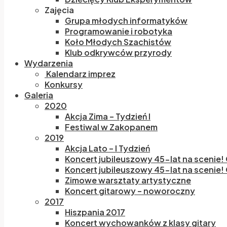
Zajęcia
Grupa młodych informatyków
Programowanie i robotyka
Koło Młodych Szachistów
Klub odkrywców przyrody
Wydarzenia
Kalendarz imprez
Konkursy
Galeria
2020
Akcja Zima – Tydzień I
Festiwal w Zakopanem
2019
Akcja Lato – I Tydzień
Koncert jubileuszowy 45-lat na scenie!
Koncert jubileuszowy 45-lat na scenie! 
Zimowe warsztaty artystyczne
Koncert gitarowy – noworoczny
2017
Hiszpania 2017
Koncert wychowanków z klasy gitary