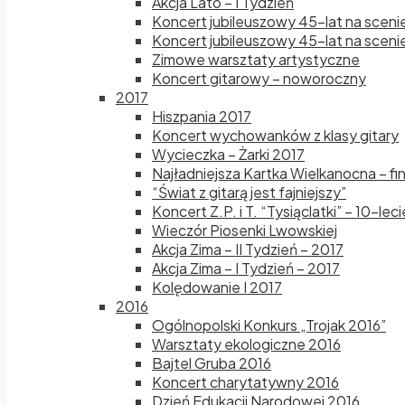
Akcja Lato – I Tydzień
Koncert jubileuszowy 45-lat na sceni
Koncert jubileuszowy 45-lat na scenie
Zimowe warsztaty artystyczne
Koncert gitarowy – noworoczny
2017
Hiszpania 2017
Koncert wychowanków z klasy gitary
Wycieczka – Żarki 2017
Najładniejsza Kartka Wielkanocna – fi
“Świat z gitarą jest fajniejszy”
Koncert Z.P. i T. “Tysiąclatki” – 10-le
Wieczór Piosenki Lwowskiej
Akcja Zima – II Tydzień – 2017
Akcja Zima – I Tydzień – 2017
Kolędowanie I 2017
2016
Ogólnopolski Konkurs „Trojak 2016”
Warsztaty ekologiczne 2016
Bajtel Gruba 2016
Koncert charytatywny 2016
Dzień Edukacji Narodowej 2016