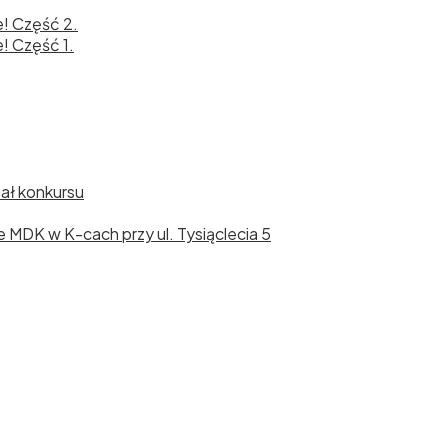
e! Część 2.
! Część 1.
nał konkursu
cie MDK w K-cach przy ul. Tysiąclecia 5