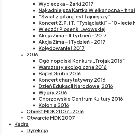
Wycieczka – Żarki 2017
Najładniejsza Kartka Wielkanocna – fina
“Świat z gitarą jest fajniejszy”
Koncert Z.P. i T. “Tysiąclatki” – 10-lecie
Wieczór Piosenki Lwowskiej
Akcja Zima – II Tydzień – 2017
Akcja Zima – I Tydzień – 2017
Kolędowanie I 2017
2016
Ogólnopolski Konkurs „Trojak 2016”
Warsztaty ekologiczne 2016
Bajtel Gruba 2016
Koncert charytatywny 2016
Dzień Edukacji Narodowej 2016
Węgry 2016
Chorzowskie Centrum Kultury 2016
Kolonia 2016
Obiekt MDK 2007-2016
Otwarcie MDK 2007
Kadra
Dyrekcja