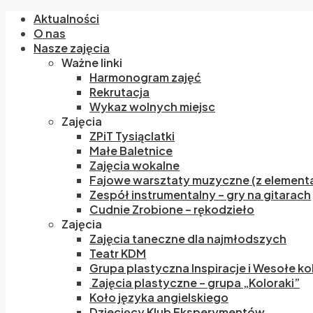
Aktualności
O nas
Nasze zajęcia
Ważne linki
Harmonogram zajęć
Rekrutacja
Wykaz wolnych miejsc
Zajęcia
ZPiT Tysiąclatki
Małe Baletnice
Zajęcia wokalne
Fajowe warsztaty muzyczne (z elementa
Zespół instrumentalny – gry na gitarach
Cudnie Zrobione – rękodzieło
Zajęcia
Zajęcia taneczne dla najmłodszych
Teatr KDM
Grupa plastyczna Inspiracje i Wesołe ko
Zajęcia plastyczne – grupa „Koloraki”
Koło języka angielskiego
Dziecięcy Klub Eksperymentów