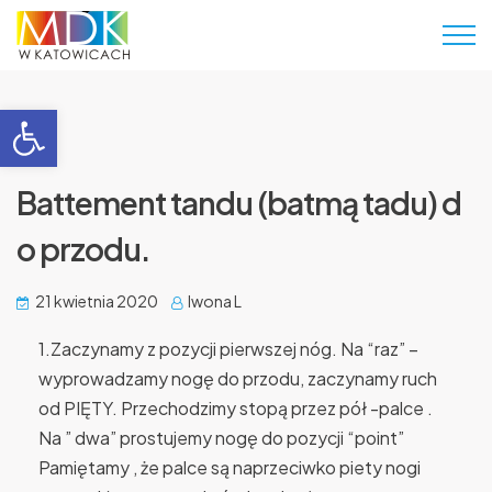
Otwórz pasek narzędzi
Battement tandu (batmą tadu) d
o przodu.
21 kwietnia 2020
Iwona L
1.Zaczynamy z pozycji pierwszej nóg. Na “raz” –
wyprowadzamy nogę do przodu, zaczynamy ruch
od PIĘTY. Przechodzimy stopą przez pół -palce .
Na ” dwa” prostujemy nogę do pozycji “point”
Pamiętamy , że palce są naprzeciwko piety nogi