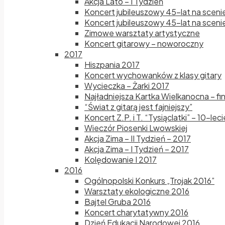
Akcja Lato – I Tydzień
Koncert jubileuszowy 45-lat na sceni
Koncert jubileuszowy 45-lat na scenie
Zimowe warsztaty artystyczne
Koncert gitarowy – noworoczny
2017
Hiszpania 2017
Koncert wychowanków z klasy gitary
Wycieczka – Żarki 2017
Najładniejsza Kartka Wielkanocna – fi
“Świat z gitarą jest fajniejszy”
Koncert Z.P. i T. “Tysiąclatki” – 10-le
Wieczór Piosenki Lwowskiej
Akcja Zima – II Tydzień – 2017
Akcja Zima – I Tydzień – 2017
Kolędowanie I 2017
2016
Ogólnopolski Konkurs „Trojak 2016”
Warsztaty ekologiczne 2016
Bajtel Gruba 2016
Koncert charytatywny 2016
Dzień Edukacji Narodowej 2016