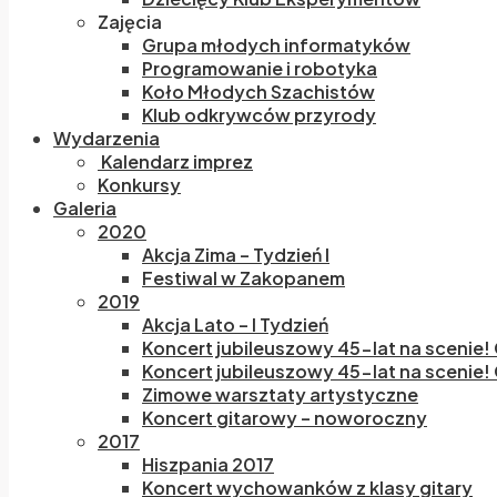
Zajęcia
Grupa młodych informatyków
Programowanie i robotyka
Koło Młodych Szachistów
Klub odkrywców przyrody
Wydarzenia
Kalendarz imprez
Konkursy
Galeria
2020
Akcja Zima – Tydzień I
Festiwal w Zakopanem
2019
Akcja Lato – I Tydzień
Koncert jubileuszowy 45-lat na scenie!
Koncert jubileuszowy 45-lat na scenie! 
Zimowe warsztaty artystyczne
Koncert gitarowy – noworoczny
2017
Hiszpania 2017
Koncert wychowanków z klasy gitary