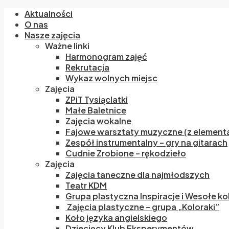
Aktualności
O nas
Nasze zajęcia
Ważne linki
Harmonogram zajęć
Rekrutacja
Wykaz wolnych miejsc
Zajęcia
ZPiT Tysiąclatki
Małe Baletnice
Zajęcia wokalne
Fajowe warsztaty muzyczne (z elementa
Zespół instrumentalny – gry na gitarach
Cudnie Zrobione – rękodzieło
Zajęcia
Zajęcia taneczne dla najmłodszych
Teatr KDM
Grupa plastyczna Inspiracje i Wesołe ko
Zajęcia plastyczne – grupa „Koloraki”
Koło języka angielskiego
Dziecięcy Klub Eksperymentów