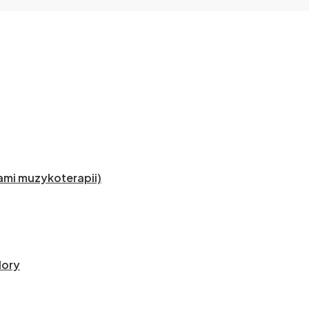
mi muzykoterapii)
lory