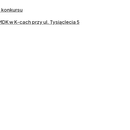
ł konkursu
 MDK w K-cach przy ul. Tysiąclecia 5