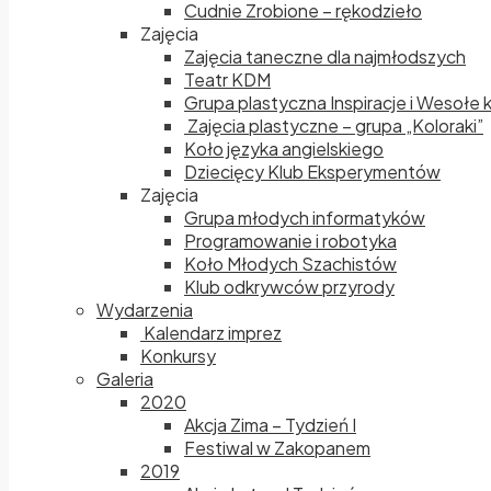
Cudnie Zrobione – rękodzieło
Zajęcia
Zajęcia taneczne dla najmłodszych
Teatr KDM
Grupa plastyczna Inspiracje i Wesołe 
Zajęcia plastyczne – grupa „Koloraki”
Koło języka angielskiego
Dziecięcy Klub Eksperymentów
Zajęcia
Grupa młodych informatyków
Programowanie i robotyka
Koło Młodych Szachistów
Klub odkrywców przyrody
Wydarzenia
Kalendarz imprez
Konkursy
Galeria
2020
Akcja Zima – Tydzień I
Festiwal w Zakopanem
2019