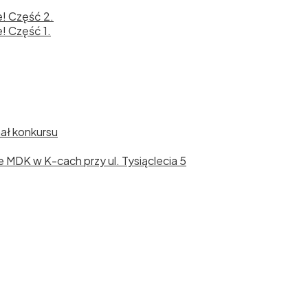
e! Część 2.
! Część 1.
nał konkursu
cie MDK w K-cach przy ul. Tysiąclecia 5