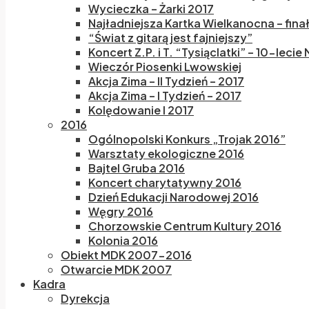
Wycieczka – Żarki 2017
Najładniejsza Kartka Wielkanocna – fina
“Świat z gitarą jest fajniejszy”
Koncert Z.P. i T. “Tysiąclatki” – 10-lecie
Wieczór Piosenki Lwowskiej
Akcja Zima – II Tydzień – 2017
Akcja Zima – I Tydzień – 2017
Kolędowanie I 2017
2016
Ogólnopolski Konkurs „Trojak 2016”
Warsztaty ekologiczne 2016
Bajtel Gruba 2016
Koncert charytatywny 2016
Dzień Edukacji Narodowej 2016
Węgry 2016
Chorzowskie Centrum Kultury 2016
Kolonia 2016
Obiekt MDK 2007-2016
Otwarcie MDK 2007
Kadra
Dyrekcja