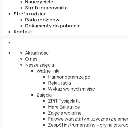
Nauczyciele
Strefa pracownika
Strefa rodzica
Rada rodziców
Dokumenty do pobrania
Kontakt
Aktualności
O nas
Nasze zajęcia
Ważne linki
Harmonogram zajęć
Rekrutacja
Wykaz wolnych miejsc
Zajęcia
ZPiT Tysiąclatki
Małe Baletnice
Zajęcia wokalne
Fajowe warsztaty muzyczne (z elemen
Zespół instrumentalny – gry na gitara