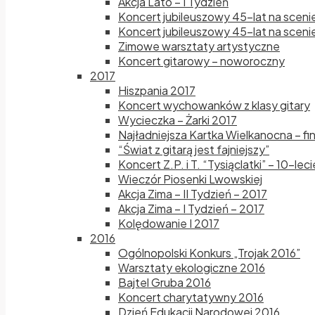
Akcja Lato – I Tydzień
Koncert jubileuszowy 45-lat na sceni
Koncert jubileuszowy 45-lat na scenie
Zimowe warsztaty artystyczne
Koncert gitarowy – noworoczny
2017
Hiszpania 2017
Koncert wychowanków z klasy gitary
Wycieczka – Żarki 2017
Najładniejsza Kartka Wielkanocna – fi
“Świat z gitarą jest fajniejszy”
Koncert Z.P. i T. “Tysiąclatki” – 10-le
Wieczór Piosenki Lwowskiej
Akcja Zima – II Tydzień – 2017
Akcja Zima – I Tydzień – 2017
Kolędowanie I 2017
2016
Ogólnopolski Konkurs „Trojak 2016”
Warsztaty ekologiczne 2016
Bajtel Gruba 2016
Koncert charytatywny 2016
Dzień Edukacji Narodowej 2016