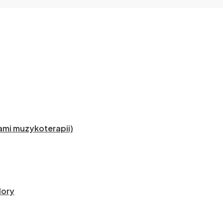
mi muzykoterapii)
lory