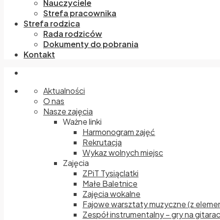
Nauczyciele
Strefa pracownika
Strefa rodzica
Rada rodziców
Dokumenty do pobrania
Kontakt
Aktualności
O nas
Nasze zajęcia
Ważne linki
Harmonogram zajęć
Rekrutacja
Wykaz wolnych miejsc
Zajęcia
ZPiT Tysiąclatki
Małe Baletnice
Zajęcia wokalne
Fajowe warsztaty muzyczne (z elemen
Zespół instrumentalny – gry na gitara