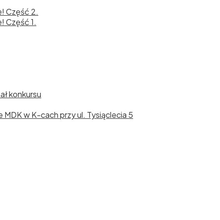
e! Część 2.
! Część 1.
nał konkursu
cie MDK w K-cach przy ul. Tysiąclecia 5