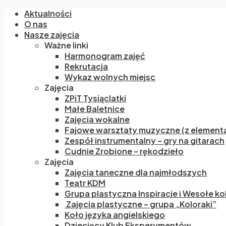
Aktualności
O nas
Nasze zajęcia
Ważne linki
Harmonogram zajęć
Rekrutacja
Wykaz wolnych miejsc
Zajęcia
ZPiT Tysiąclatki
Małe Baletnice
Zajęcia wokalne
Fajowe warsztaty muzyczne (z elementa
Zespół instrumentalny – gry na gitarach
Cudnie Zrobione – rękodzieło
Zajęcia
Zajęcia taneczne dla najmłodszych
Teatr KDM
Grupa plastyczna Inspiracje i Wesołe ko
Zajęcia plastyczne – grupa „Koloraki”
Koło języka angielskiego
Dziecięcy Klub Eksperymentów