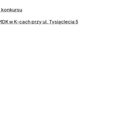
ł konkursu
 MDK w K-cach przy ul. Tysiąclecia 5