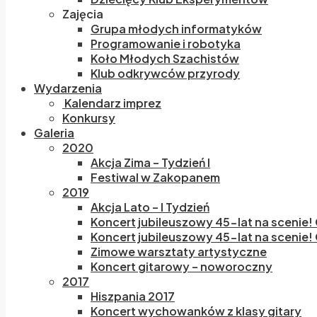
Zajęcia
Grupa młodych informatyków
Programowanie i robotyka
Koło Młodych Szachistów
Klub odkrywców przyrody
Wydarzenia
Kalendarz imprez
Konkursy
Galeria
2020
Akcja Zima – Tydzień I
Festiwal w Zakopanem
2019
Akcja Lato – I Tydzień
Koncert jubileuszowy 45-lat na scenie!
Koncert jubileuszowy 45-lat na scenie! 
Zimowe warsztaty artystyczne
Koncert gitarowy – noworoczny
2017
Hiszpania 2017
Koncert wychowanków z klasy gitary