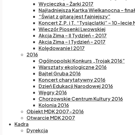
Wycieczka – Żarki 2017
Najładniejsza Kartka Wielkanocna – fina
“Świat z gitarą jest fajniejszy”
Koncert Z.P. i T. “Tysiąclatki” – 10-lecie
Wieczór Piosenki Lwowskiej
Akcja Zima – II Tydzień – 2017
Akcja Zima – I Tydzień – 2017
Kolędowanie I 2017
2016
Ogólnopolski Konkurs „Trojak 2016”
Warsztaty ekologiczne 2016
Bajtel Gruba 2016
Koncert charytatywny 2016
Dzień Edukacji Narodowej 2016
Węgry 2016
Chorzowskie Centrum Kultury 2016
Kolonia 2016
Obiekt MDK 2007-2016
Otwarcie MDK 2007
Kadra
Dyrekcja