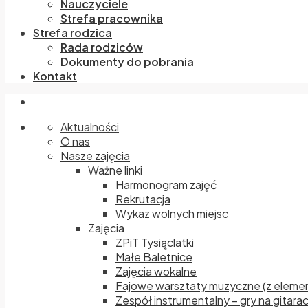
Nauczyciele
Strefa pracownika
Strefa rodzica
Rada rodziców
Dokumenty do pobrania
Kontakt
Aktualności
O nas
Nasze zajęcia
Ważne linki
Harmonogram zajęć
Rekrutacja
Wykaz wolnych miejsc
Zajęcia
ZPiT Tysiąclatki
Małe Baletnice
Zajęcia wokalne
Fajowe warsztaty muzyczne (z elemen
Zespół instrumentalny – gry na gitara