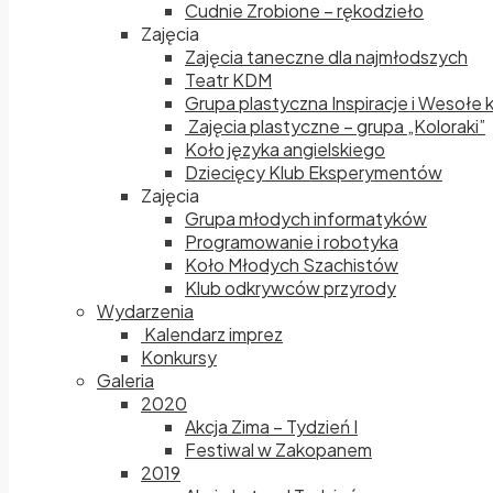
Cudnie Zrobione – rękodzieło
Zajęcia
Zajęcia taneczne dla najmłodszych
Teatr KDM
Grupa plastyczna Inspiracje i Wesołe 
Zajęcia plastyczne – grupa „Koloraki”
Koło języka angielskiego
Dziecięcy Klub Eksperymentów
Zajęcia
Grupa młodych informatyków
Programowanie i robotyka
Koło Młodych Szachistów
Klub odkrywców przyrody
Wydarzenia
Kalendarz imprez
Konkursy
Galeria
2020
Akcja Zima – Tydzień I
Festiwal w Zakopanem
2019