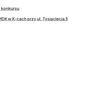
ł konkursu
 MDK w K-cach przy ul. Tysiąclecia 5