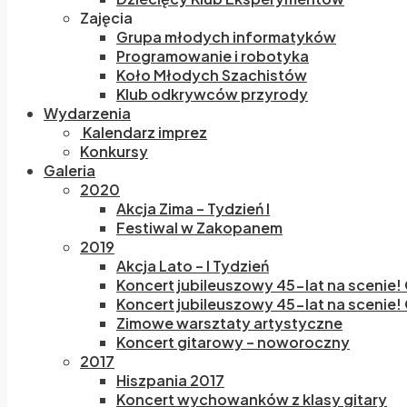
Zajęcia
Grupa młodych informatyków
Programowanie i robotyka
Koło Młodych Szachistów
Klub odkrywców przyrody
Wydarzenia
Kalendarz imprez
Konkursy
Galeria
2020
Akcja Zima – Tydzień I
Festiwal w Zakopanem
2019
Akcja Lato – I Tydzień
Koncert jubileuszowy 45-lat na scenie!
Koncert jubileuszowy 45-lat na scenie! 
Zimowe warsztaty artystyczne
Koncert gitarowy – noworoczny
2017
Hiszpania 2017
Koncert wychowanków z klasy gitary