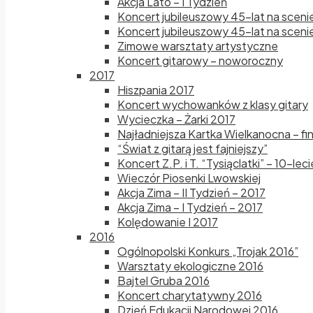
Akcja Lato – I Tydzień
Koncert jubileuszowy 45-lat na sceni
Koncert jubileuszowy 45-lat na scenie
Zimowe warsztaty artystyczne
Koncert gitarowy – noworoczny
2017
Hiszpania 2017
Koncert wychowanków z klasy gitary
Wycieczka – Żarki 2017
Najładniejsza Kartka Wielkanocna – fi
“Świat z gitarą jest fajniejszy”
Koncert Z.P. i T. “Tysiąclatki” – 10-le
Wieczór Piosenki Lwowskiej
Akcja Zima – II Tydzień – 2017
Akcja Zima – I Tydzień – 2017
Kolędowanie I 2017
2016
Ogólnopolski Konkurs „Trojak 2016”
Warsztaty ekologiczne 2016
Bajtel Gruba 2016
Koncert charytatywny 2016
Dzień Edukacji Narodowej 2016