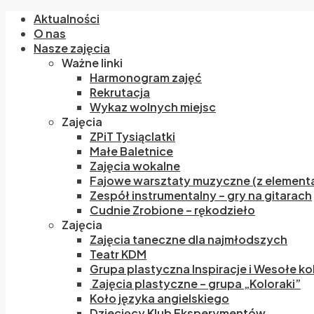
Aktualności
O nas
Nasze zajęcia
Ważne linki
Harmonogram zajęć
Rekrutacja
Wykaz wolnych miejsc
Zajęcia
ZPiT Tysiąclatki
Małe Baletnice
Zajęcia wokalne
Fajowe warsztaty muzyczne (z elementa
Zespół instrumentalny – gry na gitarach
Cudnie Zrobione – rękodzieło
Zajęcia
Zajęcia taneczne dla najmłodszych
Teatr KDM
Grupa plastyczna Inspiracje i Wesołe ko
Zajęcia plastyczne – grupa „Koloraki”
Koło języka angielskiego
Dziecięcy Klub Eksperymentów