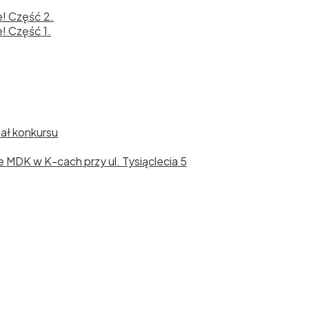
e! Część 2.
! Część 1.
nał konkursu
cie MDK w K-cach przy ul. Tysiąclecia 5