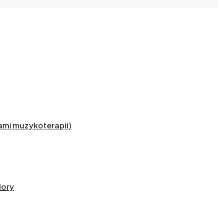
mi muzykoterapii)
lory