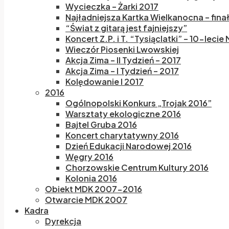
Wycieczka – Żarki 2017
Najładniejsza Kartka Wielkanocna – fina
“Świat z gitarą jest fajniejszy”
Koncert Z.P. i T. “Tysiąclatki” – 10-lecie
Wieczór Piosenki Lwowskiej
Akcja Zima – II Tydzień – 2017
Akcja Zima – I Tydzień – 2017
Kolędowanie I 2017
2016
Ogólnopolski Konkurs „Trojak 2016”
Warsztaty ekologiczne 2016
Bajtel Gruba 2016
Koncert charytatywny 2016
Dzień Edukacji Narodowej 2016
Węgry 2016
Chorzowskie Centrum Kultury 2016
Kolonia 2016
Obiekt MDK 2007-2016
Otwarcie MDK 2007
Kadra
Dyrekcja