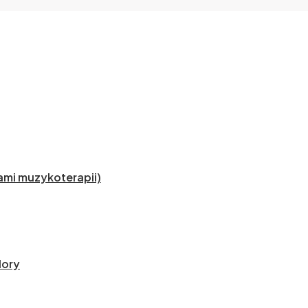
mi muzykoterapii)
lory