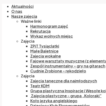
Aktualności
O nas
Nasze zajęcia
Ważne linki
Harmonogram zajęć
Rekrutacja
Wykaz wolnych miejsc
Zajęcia
ZPiT Tysiąclatki
Małe Baletnice
Zajęcia wokalne
Fajowe warsztaty muzyczne (z elementa
Zespół instrumentalny – gry na gitarach
Cudnie Zrobione – rękodzieło
Zajęcia
Zajęcia taneczne dla najmłodszych
Teatr KDM
Grupa plastyczna Inspiracje i Wesołe ko
Zajęcia plastyczne – grupa „Koloraki”
Koło języka angielskiego
Dziecięcy Klub Eksperymentów