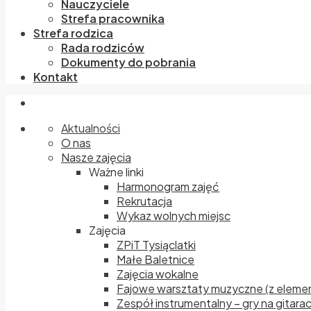
Nauczyciele
Strefa pracownika
Strefa rodzica
Rada rodziców
Dokumenty do pobrania
Kontakt
Aktualności
O nas
Nasze zajęcia
Ważne linki
Harmonogram zajęć
Rekrutacja
Wykaz wolnych miejsc
Zajęcia
ZPiT Tysiąclatki
Małe Baletnice
Zajęcia wokalne
Fajowe warsztaty muzyczne (z elemen
Zespół instrumentalny – gry na gitara