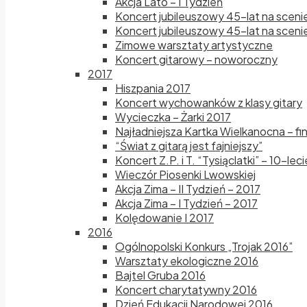
Akcja Lato – I Tydzień
Koncert jubileuszowy 45-lat na sceni
Koncert jubileuszowy 45-lat na scenie
Zimowe warsztaty artystyczne
Koncert gitarowy – noworoczny
2017
Hiszpania 2017
Koncert wychowanków z klasy gitary
Wycieczka – Żarki 2017
Najładniejsza Kartka Wielkanocna – fi
“Świat z gitarą jest fajniejszy”
Koncert Z.P. i T. “Tysiąclatki” – 10-le
Wieczór Piosenki Lwowskiej
Akcja Zima – II Tydzień – 2017
Akcja Zima – I Tydzień – 2017
Kolędowanie I 2017
2016
Ogólnopolski Konkurs „Trojak 2016”
Warsztaty ekologiczne 2016
Bajtel Gruba 2016
Koncert charytatywny 2016
Dzień Edukacji Narodowej 2016