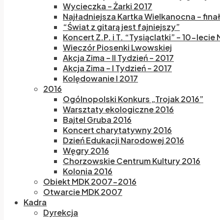
Wycieczka – Żarki 2017
Najładniejsza Kartka Wielkanocna – fina
“Świat z gitarą jest fajniejszy”
Koncert Z.P. i T. “Tysiąclatki” – 10-lecie
Wieczór Piosenki Lwowskiej
Akcja Zima – II Tydzień – 2017
Akcja Zima – I Tydzień – 2017
Kolędowanie I 2017
2016
Ogólnopolski Konkurs „Trojak 2016”
Warsztaty ekologiczne 2016
Bajtel Gruba 2016
Koncert charytatywny 2016
Dzień Edukacji Narodowej 2016
Węgry 2016
Chorzowskie Centrum Kultury 2016
Kolonia 2016
Obiekt MDK 2007-2016
Otwarcie MDK 2007
Kadra
Dyrekcja