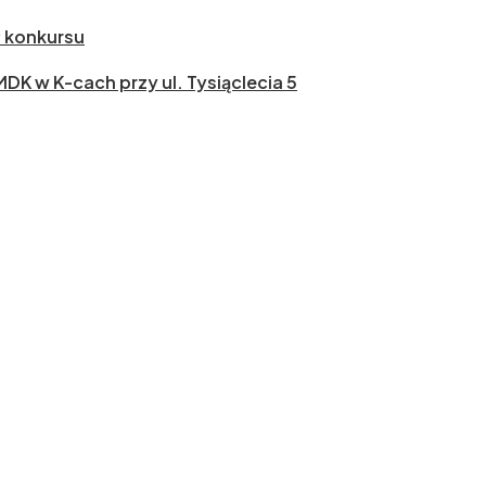
ł konkursu
 MDK w K-cach przy ul. Tysiąclecia 5