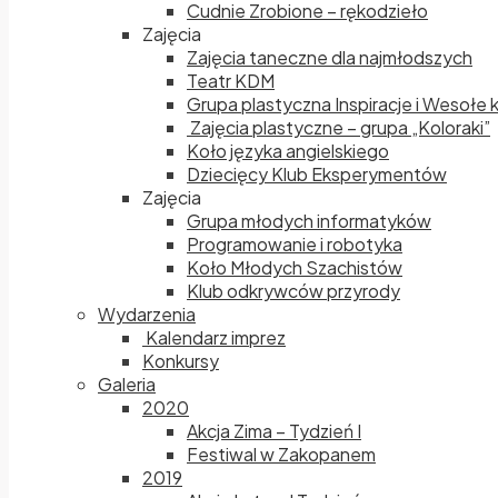
Cudnie Zrobione – rękodzieło
Zajęcia
Zajęcia taneczne dla najmłodszych
Teatr KDM
Grupa plastyczna Inspiracje i Wesołe 
Zajęcia plastyczne – grupa „Koloraki”
Koło języka angielskiego
Dziecięcy Klub Eksperymentów
Zajęcia
Grupa młodych informatyków
Programowanie i robotyka
Koło Młodych Szachistów
Klub odkrywców przyrody
Wydarzenia
Kalendarz imprez
Konkursy
Galeria
2020
Akcja Zima – Tydzień I
Festiwal w Zakopanem
2019