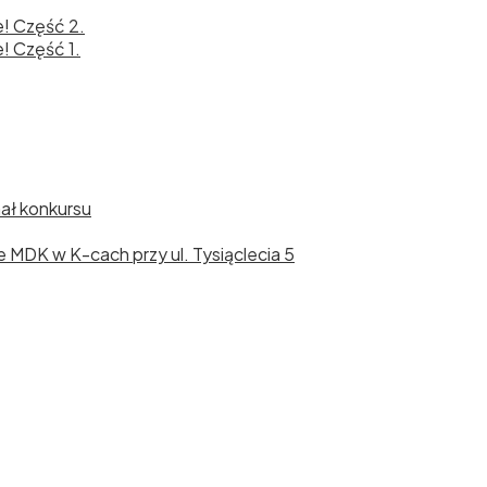
e! Część 2.
! Część 1.
nał konkursu
cie MDK w K-cach przy ul. Tysiąclecia 5