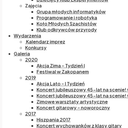
Zajęcia
Grupa młodych informatyków
Programowanie i robotyka
Koło Młodych Szachistów
Klub odkrywców przyrody
Wydarzenia
Kalendarz imprez
Konkursy
Galeria
2020
Akcja Zima – Tydzień I
Festiwal w Zakopanem
2019
Akcja Lato – I Tydzień
Koncert jubileuszowy 45-lat na scenie!
Koncert jubileuszowy 45-lat na scenie! 
Zimowe warsztaty artystyczne
Koncert gitarowy – noworoczny
2017
Hiszpania 2017
Koncert wychowanków z klasy gitary