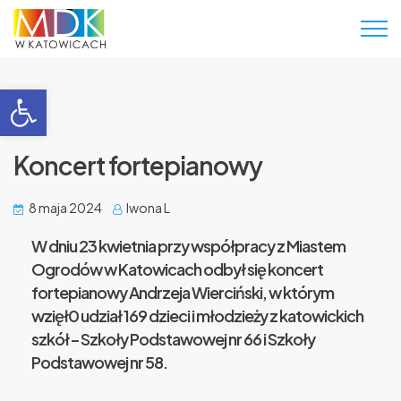
Otwórz pasek narzędzi
Koncert fortepianowy
8 maja 2024
Iwona L
W dniu 23 kwietnia przy współpracy z Miastem
Ogrodów w Katowicach odbył się koncert
fortepianowy Andrzeja Wierciński, w którym
wzięł0 udział 169 dzieci i młodzieży z katowickich
szkół – Szkoły Podstawowej nr 66 i Szkoły
Podstawowej nr 58.