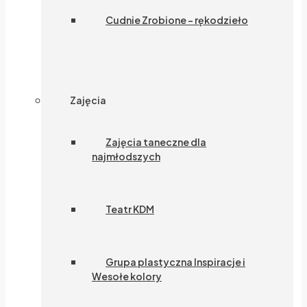
Cudnie Zrobione – rękodzieło
Zajęcia
Zajęcia taneczne dla
najmłodszych
Teatr KDM
Grupa plastyczna Inspiracje i
Wesołe kolory