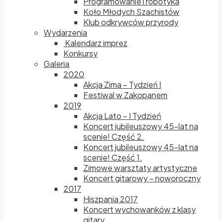
Programowanie i robotyka
Koło Młodych Szachistów
Klub odkrywców przyrody
Wydarzenia
Kalendarz imprez
Konkursy
Galeria
2020
Akcja Zima – Tydzień I
Festiwal w Zakopanem
2019
Akcja Lato – I Tydzień
Koncert jubileuszowy 45-lat na
scenie! Część 2.
Koncert jubileuszowy 45-lat na
scenie! Część 1.
Zimowe warsztaty artystyczne
Koncert gitarowy – noworoczny
2017
Hiszpania 2017
Koncert wychowanków z klasy
gitary