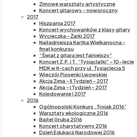
Zimowe warsztaty artystyczne
Koncert gitarowy – noworoczny
2017
Hiszpania 2017
Koncert wychowanków z klasy gitary
Wycieczka – Żarki 2017
Najładniejsza Kartka Wielkanocna –
finał konkursu
“Świat z gitarą jest fajniejszy”
Koncert Z.P. i T. “Tysiąclatki” – 10-lecie
MDK w K-cach przy ul. Tysiąclecia 5
Wieczór Piosenki Lwowskiej
Akcja Zima – II Tydzień – 2017
Akcja Zima – I Tydzień – 2017
Kolędowanie I 2017
2016
Ogólnopolski Konkurs „Trojak 2016”
Warsztaty ekologiczne 2016
Bajtel Gruba 2016
Koncert charytatywny 2016
Dzień Edukacji Narodowej 2016