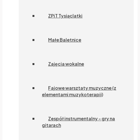
ZPiT Tysiąclatki
Małe Baletnice
Zajęcia wokalne
Fajowe warsztaty muzyczne (z
elementami muzykoterapii)
Zespół instrumentalny – gry na
gitarach