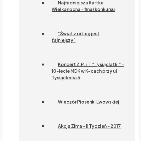
Najładniejsza Kartka
Wielkanocna – finał konkursu
“Świat z gitarą jest
fajniejszy”
Koncert Z.P. i T. “Tysiąclatki” –
10-lecie MDK w K-cach przy ul.
Tysiąclecia 5
Wieczór Piosenki Lwowskiej
Akcja Zima – II Tydzień – 2017