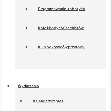
Programowanie i robotyka
Koło Młodych Szachistów
Klub odkrywców przyrody
Wydarzenia
Kalendarz imprez