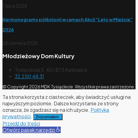
7 lipca 2026
Harmonogramy półkolonii w ramach Akcji “Lato w Mieście”
2026
26 czerwca 2026
Młodzieżowy Dom Kultury
Tysiąclecia 5, 40-873 Katowice
32 250 48 31
© Copyright 2026 MDK Tysiąclecie. Wszystkie prawa zastrzeżone.
Ta strona korzysta z ciasteczek, aby świadczyć usługi na
najwyższym poziomie. Dalsze korzystanie ze strony
oznacza, że zgadzasz się na ich użycie.
Polityka
prywatności
.
Zrozumiałem.
Przejdź do treści
Otwórz pasek narzędzi