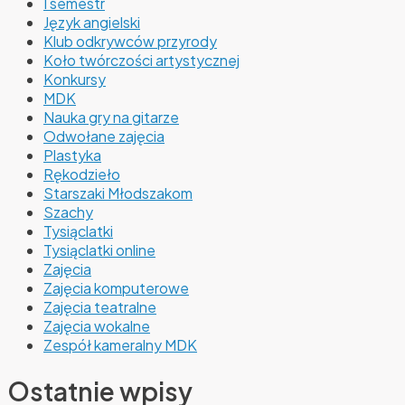
I semestr
Język angielski
Klub odkrywców przyrody
Koło twórczości artystycznej
Konkursy
MDK
Nauka gry na gitarze
Odwołane zajęcia
Plastyka
Rękodzieło
Starszaki Młodszakom
Szachy
Tysiąclatki
Tysiąclatki online
Zajęcia
Zajęcia komputerowe
Zajęcia teatralne
Zajęcia wokalne
Zespół kameralny MDK
Ostatnie wpisy