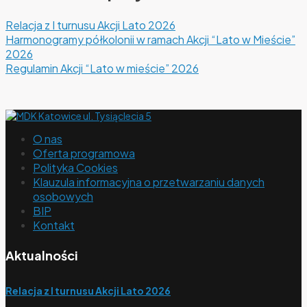
Relacja z I turnusu Akcji Lato 2026
Harmonogramy półkolonii w ramach Akcji “Lato w Mieście”
2026
Regulamin Akcji “Lato w mieście” 2026
O nas
Oferta programowa
Polityka Cookies
Klauzula informacyjna o przetwarzaniu danych
osobowych
BIP
Kontakt
Aktualności
Relacja z I turnusu Akcji Lato 2026