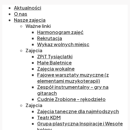
Aktualności
O nas
Nasze zajęcia
Ważne linki
Harmonogram zajęć
Rekrutacja
Wykaz wolnych miejsc
Zajęcia
ZPiT Tysiąclatki
Małe Baletnice
Zajęcia wokalne
Fajowe warsztaty muzyczne (z
elementami muzykoterapii)
Zespół instrumentalny – gry na
gitarach
Cudnie Zrobione – rękodzieło
Zajęcia
Zajęcia taneczne dla najmłodszych
Teatr KDM
Grupa plastyczna Inspiracje i Wesołe
kolory