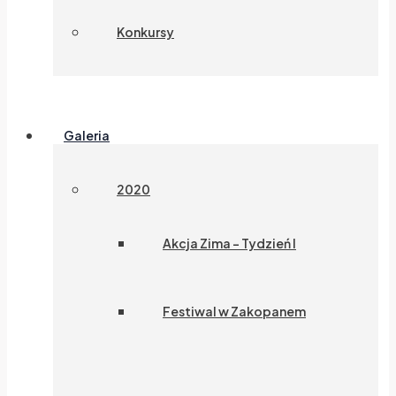
Konkursy
Galeria
2020
Akcja Zima – Tydzień I
Festiwal w Zakopanem