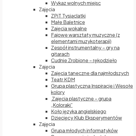
Wykaz wolnych miejsc
Zajęcia
ZPiT Tysiąclatki
Małe Baletnice
Zajęcia wokalne
Fajowe warsztaty muzyczne (z
elementami muzykoterapii)
Zespół instrumentalny – gry na
gitarach
Cudnie Zrobione – rękodzieło
Zajęcia
Zajęcia taneczne dla najmłodszych
Teatr KDM
Grupa plastyczna Inspiracje i Wesołe
kolory
Zajęcia plastyczne – grupa
„Koloraki”
Koło języka angielskiego
Dziecięcy Klub Eksperymentów
Zajęcia
Grupa młodych informatyków