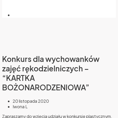
Konkurs dla wychowanków
zajęć rękodzielniczych –
“KARTKA
BOŻONARODZENIOWA”
20 listopada 2020
Iwona L
Zapraszamy do wzięcia udziału w konkursie plastycznym.