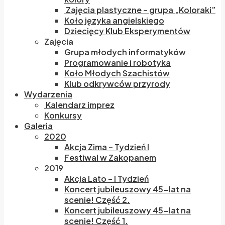
Zajęcia plastyczne – grupa „Koloraki”
Koło języka angielskiego
Dziecięcy Klub Eksperymentów
Zajęcia
Grupa młodych informatyków
Programowanie i robotyka
Koło Młodych Szachistów
Klub odkrywców przyrody
Wydarzenia
Kalendarz imprez
Konkursy
Galeria
2020
Akcja Zima – Tydzień I
Festiwal w Zakopanem
2019
Akcja Lato – I Tydzień
Koncert jubileuszowy 45-lat na
scenie! Część 2.
Koncert jubileuszowy 45-lat na
scenie! Część 1.