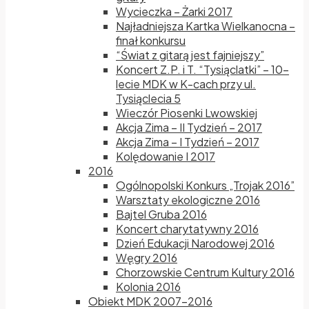
Wycieczka – Żarki 2017
Najładniejsza Kartka Wielkanocna –
finał konkursu
“Świat z gitarą jest fajniejszy”
Koncert Z.P. i T. “Tysiąclatki” – 10-
lecie MDK w K-cach przy ul.
Tysiąclecia 5
Wieczór Piosenki Lwowskiej
Akcja Zima – II Tydzień – 2017
Akcja Zima – I Tydzień – 2017
Kolędowanie I 2017
2016
Ogólnopolski Konkurs „Trojak 2016”
Warsztaty ekologiczne 2016
Bajtel Gruba 2016
Koncert charytatywny 2016
Dzień Edukacji Narodowej 2016
Węgry 2016
Chorzowskie Centrum Kultury 2016
Kolonia 2016
Obiekt MDK 2007-2016