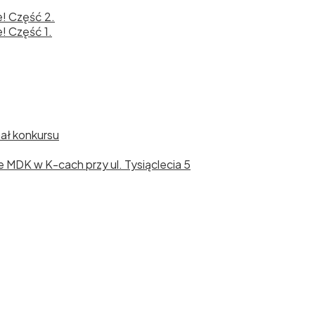
e! Część 2.
! Część 1.
nał konkursu
cie MDK w K-cach przy ul. Tysiąclecia 5