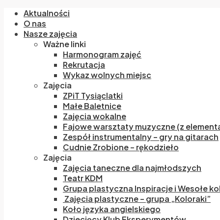
Aktualności
O nas
Nasze zajęcia
Ważne linki
Harmonogram zajęć
Rekrutacja
Wykaz wolnych miejsc
Zajęcia
ZPiT Tysiąclatki
Małe Baletnice
Zajęcia wokalne
Fajowe warsztaty muzyczne (z elementa
Zespół instrumentalny – gry na gitarach
Cudnie Zrobione – rękodzieło
Zajęcia
Zajęcia taneczne dla najmłodszych
Teatr KDM
Grupa plastyczna Inspiracje i Wesołe ko
Zajęcia plastyczne – grupa „Koloraki”
Koło języka angielskiego
Dziecięcy Klub Eksperymentów