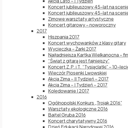
Akcja Lato – I Tydzień
Koncert jubileuszowy 45-lat na sceni
Koncert jubileuszowy 45-lat na scenie
Zimowe warsztaty artystyczne
Koncert gitarowy – noworoczny
2017
Hiszpania 2017
Koncert wychowanków z klasy gitary
Wycieczka – Żarki 2017
Najładniejsza Kartka Wielkanocna – fi
“Świat z gitarą jest fajniejszy”
Koncert Z.P. i T. “Tysiąclatki” – 10-le
Wieczór Piosenki Lwowskiej
Akcja Zima – II Tydzień – 2017
Akcja Zima – I Tydzień – 2017
Kolędowanie I 2017
2016
Ogólnopolski Konkurs „Trojak 2016”
Warsztaty ekologiczne 2016
Bajtel Gruba 2016
Koncert charytatywny 2016
Dzień Edukacji Narodowej 2016