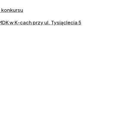
ł konkursu
 MDK w K-cach przy ul. Tysiąclecia 5