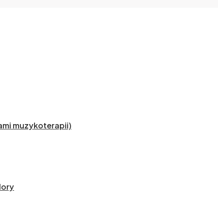
mi muzykoterapii)
lory