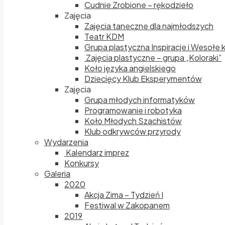
Cudnie Zrobione – rękodzieło
Zajęcia
Zajęcia taneczne dla najmłodszych
Teatr KDM
Grupa plastyczna Inspiracje i Wesołe 
Zajęcia plastyczne – grupa „Koloraki”
Koło języka angielskiego
Dziecięcy Klub Eksperymentów
Zajęcia
Grupa młodych informatyków
Programowanie i robotyka
Koło Młodych Szachistów
Klub odkrywców przyrody
Wydarzenia
Kalendarz imprez
Konkursy
Galeria
2020
Akcja Zima – Tydzień I
Festiwal w Zakopanem
2019