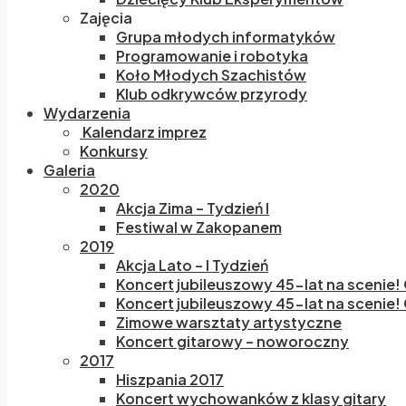
Zajęcia
Grupa młodych informatyków
Programowanie i robotyka
Koło Młodych Szachistów
Klub odkrywców przyrody
Wydarzenia
Kalendarz imprez
Konkursy
Galeria
2020
Akcja Zima – Tydzień I
Festiwal w Zakopanem
2019
Akcja Lato – I Tydzień
Koncert jubileuszowy 45-lat na scenie!
Koncert jubileuszowy 45-lat na scenie! 
Zimowe warsztaty artystyczne
Koncert gitarowy – noworoczny
2017
Hiszpania 2017
Koncert wychowanków z klasy gitary