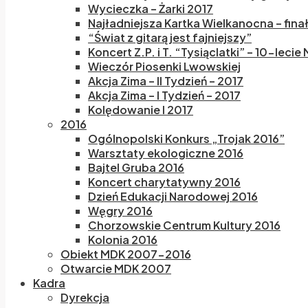
Wycieczka – Żarki 2017
Najładniejsza Kartka Wielkanocna – fina
“Świat z gitarą jest fajniejszy”
Koncert Z.P. i T. “Tysiąclatki” – 10-lecie
Wieczór Piosenki Lwowskiej
Akcja Zima – II Tydzień – 2017
Akcja Zima – I Tydzień – 2017
Kolędowanie I 2017
2016
Ogólnopolski Konkurs „Trojak 2016”
Warsztaty ekologiczne 2016
Bajtel Gruba 2016
Koncert charytatywny 2016
Dzień Edukacji Narodowej 2016
Węgry 2016
Chorzowskie Centrum Kultury 2016
Kolonia 2016
Obiekt MDK 2007-2016
Otwarcie MDK 2007
Kadra
Dyrekcja