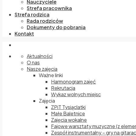
Nauczyciele
Strefa pracownika
Strefa rodzica
Rada rodziców
Dokumenty do pobrania
Kontakt
Aktualności
O nas
Nasze zajęcia
Ważne linki
Harmonogram zajęć
Rekrutacja
Wykaz wolnych miejsc
Zajęcia
ZPiT Tysiąclatki
Małe Baletnice
Zajęcia wokalne
Fajowe warsztaty muzyczne (z elemen
Zespół instrumentalny – gry na gitara