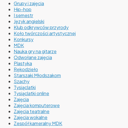
Grupy i zajęcia
Hip-hop
I semestr
Język angielski
Klub odkrywców przyrody
Koło twórczości artystycznej
Konkursy
MDK
Nauka gry na gitarze
Odwołane zajęcia
Plastyka
Rękodzieło
Starszaki Młodszakom
Szachy
Tysiąclatki
Tysiąclatki online
Zajęcia
Zajęcia komputerowe
Zajęcia teatralne
Zajęcia wokalne
Zespół kameralny MDK