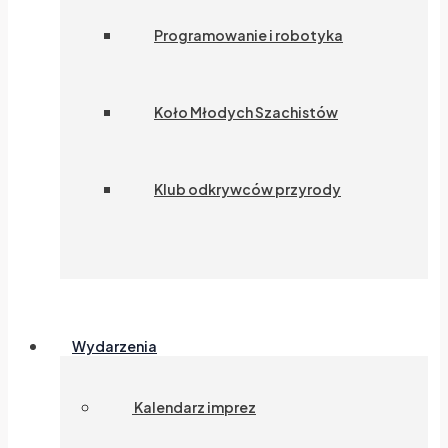
Programowanie i robotyka
Koło Młodych Szachistów
Klub odkrywców przyrody
Wydarzenia
Kalendarz imprez