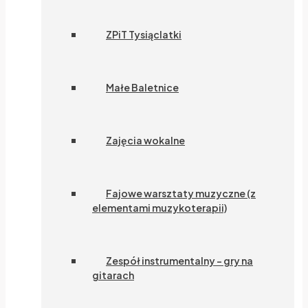
ZPiT Tysiąclatki
Małe Baletnice
Zajęcia wokalne
Fajowe warsztaty muzyczne (z
elementami muzykoterapii)
Zespół instrumentalny – gry na
gitarach