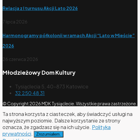
Relacja z I turnusu Akcji Lato 2026
7 lipca 2026
Harmonogramy półkolonii w ramach Akcji “Lato w Mieście”
2026
26 czerwca 2026
Młodzieżowy Dom Kultury
Tysiąclecia 5, 40-873 Katowice
32 250 48 31
© Copyright 2026 MDK Tysiąclecie. Wszystkie prawa zastrzeżone.
Ta strona korzysta z ciasteczek, aby świadczyć usługi na
najwyższym poziomie. Dalsze korzystanie ze strony
oznacza, że zgadzasz się na ich użycie.
Polityka
prywatności
.
Zrozumiałem.