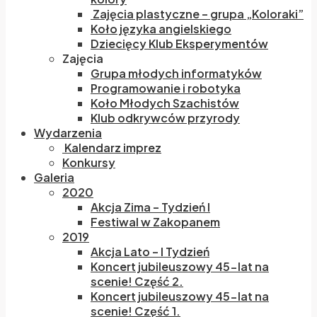
Zajęcia plastyczne – grupa „Koloraki”
Koło języka angielskiego
Dziecięcy Klub Eksperymentów
Zajęcia
Grupa młodych informatyków
Programowanie i robotyka
Koło Młodych Szachistów
Klub odkrywców przyrody
Wydarzenia
Kalendarz imprez
Konkursy
Galeria
2020
Akcja Zima – Tydzień I
Festiwal w Zakopanem
2019
Akcja Lato – I Tydzień
Koncert jubileuszowy 45-lat na
scenie! Część 2.
Koncert jubileuszowy 45-lat na
scenie! Część 1.