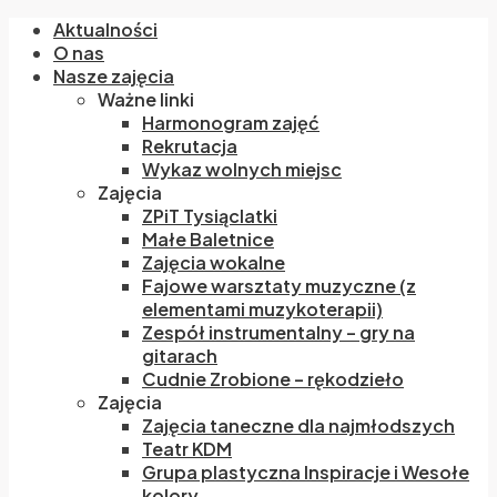
Aktualności
O nas
Nasze zajęcia
Ważne linki
Harmonogram zajęć
Rekrutacja
Wykaz wolnych miejsc
Zajęcia
ZPiT Tysiąclatki
Małe Baletnice
Zajęcia wokalne
Fajowe warsztaty muzyczne (z
elementami muzykoterapii)
Zespół instrumentalny – gry na
gitarach
Cudnie Zrobione – rękodzieło
Zajęcia
Zajęcia taneczne dla najmłodszych
Teatr KDM
Grupa plastyczna Inspiracje i Wesołe
kolory