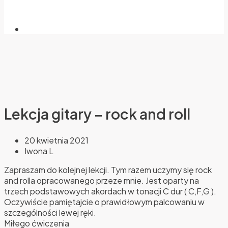
Lekcja gitary – rock and roll
20 kwietnia 2021
Iwona L
Zapraszam do kolejnej lekcji. Tym razem uczymy się rock
and rolla opracowanego przeze mnie. Jest oparty na
trzech podstawowych akordach w tonacji C dur ( C,F,G ).
Oczywiście pamiętajcie o prawidłowym palcowaniu w
szczególności lewej ręki.
Miłego ćwiczenia