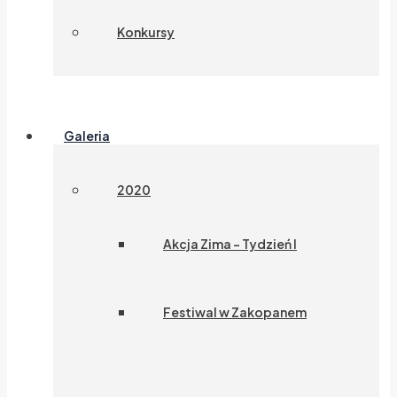
Konkursy
Galeria
2020
Akcja Zima – Tydzień I
Festiwal w Zakopanem