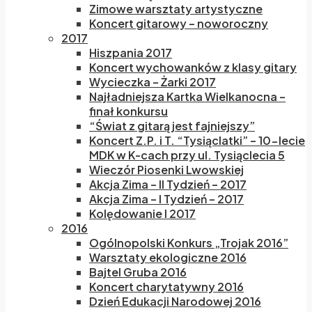
Zimowe warsztaty artystyczne
Koncert gitarowy – noworoczny
2017
Hiszpania 2017
Koncert wychowanków z klasy gitary
Wycieczka – Żarki 2017
Najładniejsza Kartka Wielkanocna –
finał konkursu
“Świat z gitarą jest fajniejszy”
Koncert Z.P. i T. “Tysiąclatki” – 10-lecie
MDK w K-cach przy ul. Tysiąclecia 5
Wieczór Piosenki Lwowskiej
Akcja Zima – II Tydzień – 2017
Akcja Zima – I Tydzień – 2017
Kolędowanie I 2017
2016
Ogólnopolski Konkurs „Trojak 2016”
Warsztaty ekologiczne 2016
Bajtel Gruba 2016
Koncert charytatywny 2016
Dzień Edukacji Narodowej 2016