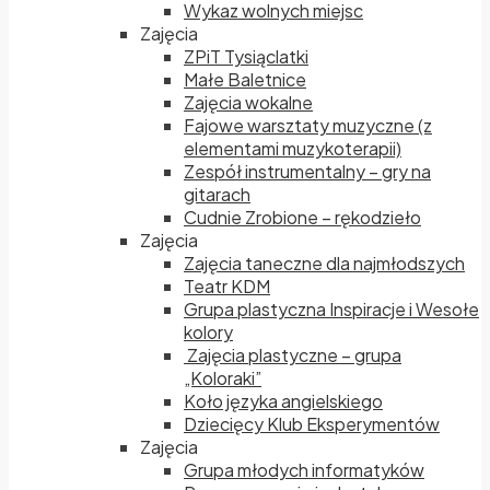
Wykaz wolnych miejsc
Zajęcia
ZPiT Tysiąclatki
Małe Baletnice
Zajęcia wokalne
Fajowe warsztaty muzyczne (z
elementami muzykoterapii)
Zespół instrumentalny – gry na
gitarach
Cudnie Zrobione – rękodzieło
Zajęcia
Zajęcia taneczne dla najmłodszych
Teatr KDM
Grupa plastyczna Inspiracje i Wesołe
kolory
Zajęcia plastyczne – grupa
„Koloraki”
Koło języka angielskiego
Dziecięcy Klub Eksperymentów
Zajęcia
Grupa młodych informatyków