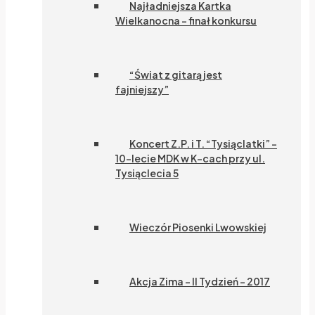
Najładniejsza Kartka
Wielkanocna – finał konkursu
“Świat z gitarą jest
fajniejszy”
Koncert Z.P. i T. “Tysiąclatki” –
10-lecie MDK w K-cach przy ul.
Tysiąclecia 5
Wieczór Piosenki Lwowskiej
Akcja Zima – II Tydzień – 2017