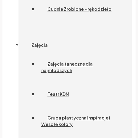
Cudnie Zrobione – rękodzieło
Zajęcia
Zajęcia taneczne dla
najmłodszych
Teatr KDM
Grupa plastyczna Inspiracje i
Wesołe kolory