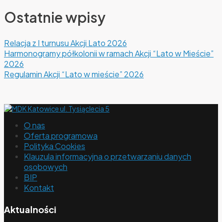
Ostatnie wpisy
Relacja z I turnusu Akcji Lato 2026
Harmonogramy półkolonii w ramach Akcji “Lato w Mieście”
2026
Regulamin Akcji “Lato w mieście” 2026
O nas
Oferta programowa
Polityka Cookies
Klauzula informacyjna o przetwarzaniu danych
osobowych
BIP
Kontakt
Aktualności