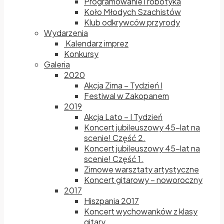
Programowanie i robotyka
Koło Młodych Szachistów
Klub odkrywców przyrody
Wydarzenia
Kalendarz imprez
Konkursy
Galeria
2020
Akcja Zima – Tydzień I
Festiwal w Zakopanem
2019
Akcja Lato – I Tydzień
Koncert jubileuszowy 45-lat na
scenie! Część 2.
Koncert jubileuszowy 45-lat na
scenie! Część 1.
Zimowe warsztaty artystyczne
Koncert gitarowy – noworoczny
2017
Hiszpania 2017
Koncert wychowanków z klasy
gitary