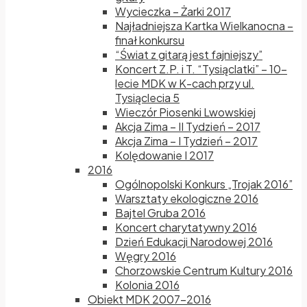
Wycieczka – Żarki 2017
Najładniejsza Kartka Wielkanocna –
finał konkursu
“Świat z gitarą jest fajniejszy”
Koncert Z.P. i T. “Tysiąclatki” – 10-
lecie MDK w K-cach przy ul.
Tysiąclecia 5
Wieczór Piosenki Lwowskiej
Akcja Zima – II Tydzień – 2017
Akcja Zima – I Tydzień – 2017
Kolędowanie I 2017
2016
Ogólnopolski Konkurs „Trojak 2016”
Warsztaty ekologiczne 2016
Bajtel Gruba 2016
Koncert charytatywny 2016
Dzień Edukacji Narodowej 2016
Węgry 2016
Chorzowskie Centrum Kultury 2016
Kolonia 2016
Obiekt MDK 2007-2016