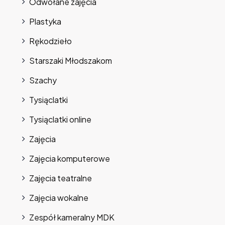
Odwołane zajęcia
Plastyka
Rękodzieło
Starszaki Młodszakom
Szachy
Tysiąclatki
Tysiąclatki online
Zajęcia
Zajęcia komputerowe
Zajęcia teatralne
Zajęcia wokalne
Zespół kameralny MDK