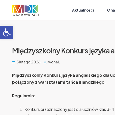
Aktualności
O na
Fajowe Warsztaty Muzyczne (z Elementami Muzykoterapii)
Otwórz pasek narzędzi
Międzyszkolny Konkurs języka a
5 lutego 2026
Iwona L
Międzyszkolny Konkurs języka angielskiego dla uc
połączony z warsztatami tańca irlandzkiego
.
Regulamin:
Konkurs przeznaczony jest dla uczniów klas 