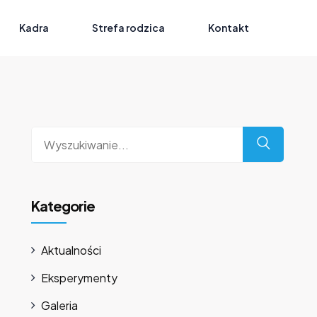
Kadra
Strefa rodzica
Kontakt
Grupa Młodych Informatyków
Wyszukaj
dla:
Kategorie
Aktualności
Eksperymenty
Galeria