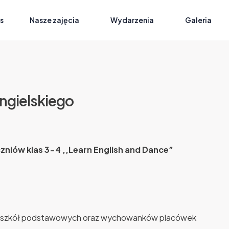
s
Nasze zajęcia
Wydarzenia
Galeria
Grupa Plastyczna Inspiracje I Wesołe Kolory
ngielskiego
zniów klas 3-4 ,,Learn English and Dance”
3-4 szkół podstawowych oraz wychowanków placówek