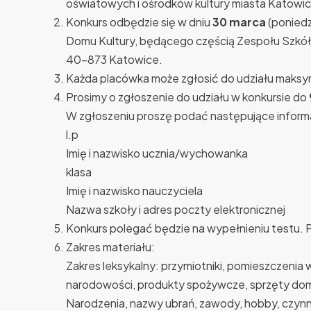
oświatowych i ośrodków kultury miasta Katowic
Konkurs odbędzie się w dniu
30 marca
(poniedz
Domu Kultury, będącego częścią Zespołu Szkół i 
40-873 Katowice.
Każda placówka może zgłosić do udziału maksy
Prosimy o zgłoszenie do udziału w konkursie do
W zgłoszeniu proszę podać następujące inform
l.p
Imię i nazwisko ucznia/wychowanka
klasa
Imię i nazwisko nauczyciela
Nazwa szkoły i adres poczty elektronicznej
Konkurs polegać będzie na wypełnieniu testu. P
Zakres materiału:
Zakres leksykalny: przymiotniki, pomieszczenia w
narodowości, produkty spożywcze, sprzęty do
Narodzenia, nazwy ubrań, zawody, hobby, czy