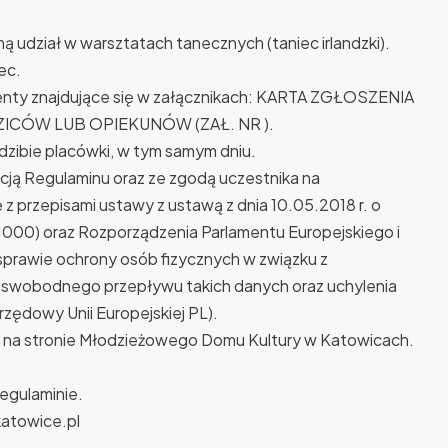
 udział w warsztatach tanecznych (taniec irlandzki).
ec.
enty znajdujące się w załącznikach: KARTA ZGŁOSZENIA
DZICÓW LUB OPIEKUNÓW (ZAŁ. NR ).
dzibie placówki, w tym samym dniu.
cją Regulaminu oraz ze zgodą uczestnika na
 przepisami ustawy z ustawą z dnia 10.05.2018 r. o
1000) oraz Rozporządzenia Parlamentu Europejskiego i
 sprawie ochrony osób fizycznych w związku z
 swobodnego przepływu takich danych oraz uchylenia
zędowy Unii Europejskiej PL).
 na stronie Młodzieżowego Domu Kultury w Katowicach.
egulaminie.
katowice.pl