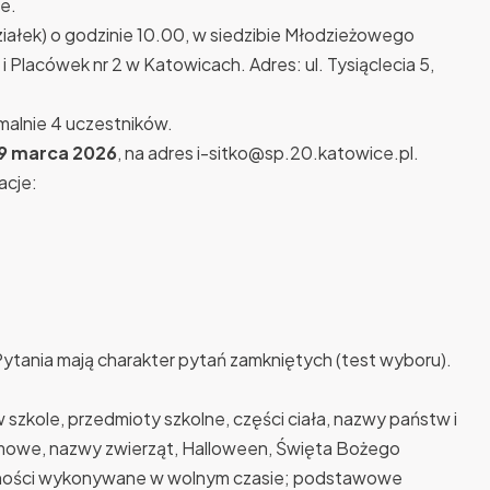
e.
iałek) o godzinie 10.00, w siedzibie Młodzieżowego
Placówek nr 2 w Katowicach. Adres: ul. Tysiąclecia 5,
malnie 4 uczestników.
9 marca 2026
, na adres i-sitko@sp.20.katowice.pl.
acje:
ytania mają charakter pytań zamkniętych (test wyboru).
 szkole, przedmioty szkolne, części ciała, nazwy państw i
mowe, nazwy zwierząt, Halloween, Święta Bożego
nności wykonywane w wolnym czasie; podstawowe