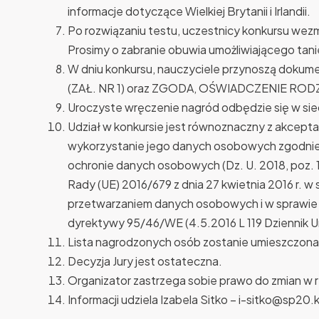
informacje dotyczące Wielkiej Brytanii i Irlandii.
Po rozwiązaniu testu, uczestnicy konkursu wezmą
Prosimy o zabranie obuwia umożliwiającego tani
W dniu konkursu, nauczyciele przynoszą dokum
(ZAŁ. NR 1) oraz ZGODA, OŚWIADCZENIE RO
Uroczyste wręczenie nagród odbędzie się w sie
Udział w konkursie jest równoznaczny z akcepta
wykorzystanie jego danych osobowych zgodnie z
ochronie danych osobowych (Dz. U. 2018, poz. 
Rady (UE) 2016/679 z dnia 27 kwietnia 2016 r. w
przetwarzaniem danych osobowych i w sprawie
dyrektywy 95/46/WE (4.5.2016 L 119 Dziennik Ur
Lista nagrodzonych osób zostanie umieszczona
Decyzja Jury jest ostateczna.
Organizator zastrzega sobie prawo do zmian w r
Informacji udziela Izabela Sitko – i-sitko@sp20.