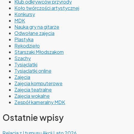
Klub odkrywców przyrody
Koło twórczości artystycznej
Konkursy
MDK
Nauka gry na gitarze
Odwołane zajęcia
Plastyka
Rękodzieło
Starszaki Młodszakom
Szachy
Tysiąclatki
Tysiąclatki online
Zajęcia
Zajęcia komputerowe
Zajęcia teatralne
Zajęcia wokalne
Zespół kameralny MDK
Ostatnie wpisy
Relacja z I turnusu Akcji Lato 2026