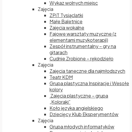
Wykaz wolnych miejsc
Zajęcia
ZPiT Tysiąclatki
Małe Baletnice
Zajęcia wokalne
Fajowe warsztaty muzyczne (z
elementami muzykoterapii)
Zespół instrumentalny – gry na
gitarach
Cudnie Zrobione – rękodzieło
Zajęcia
Zajęcia taneczne dla najmłodszych
Teatr KDM
Grupa plastyczna Inspiracje i Wesołe
kolory
Zajęcia plastyczne – grupa
„Koloraki”
Koło języka angielskiego
Dziecięcy Klub Eksperymentów
Zajęcia
Grupa młodych informatyków