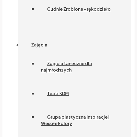
Cudnie Zrobione – rękodzieło
Zajęcia
Zajęcia taneczne dla
najmłodszych
Teatr KDM
Grupa plastyczna Inspiracje i
Wesołe kolory