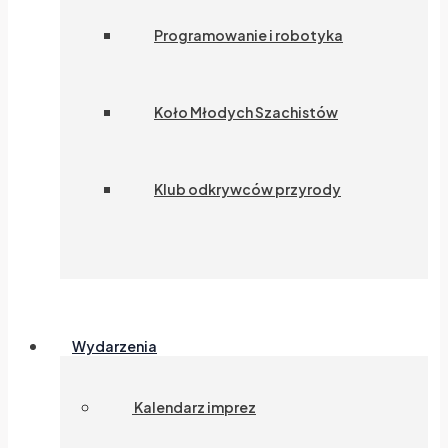
Programowanie i robotyka
Koło Młodych Szachistów
Klub odkrywców przyrody
Wydarzenia
Kalendarz imprez