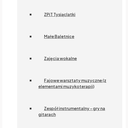
ZPiT Tysiąclatki
Małe Baletnice
Zajęcia wokalne
Fajowe warsztaty muzyczne (z
elementami muzykoterapii)
Zespół instrumentalny – gry na
gitarach