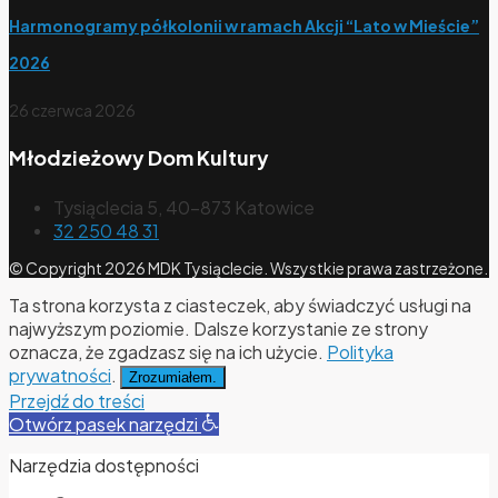
Harmonogramy półkolonii w ramach Akcji “Lato w Mieście”
2026
26 czerwca 2026
Młodzieżowy Dom Kultury
Tysiąclecia 5, 40-873 Katowice
32 250 48 31
© Copyright 2026 MDK Tysiąclecie. Wszystkie prawa zastrzeżone.
Ta strona korzysta z ciasteczek, aby świadczyć usługi na
najwyższym poziomie. Dalsze korzystanie ze strony
oznacza, że zgadzasz się na ich użycie.
Polityka
prywatności
.
Zrozumiałem.
Przejdź do treści
Otwórz pasek narzędzi
Narzędzia dostępności