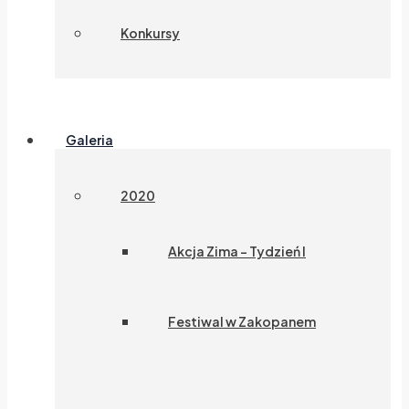
Konkursy
Galeria
2020
Akcja Zima – Tydzień I
Festiwal w Zakopanem