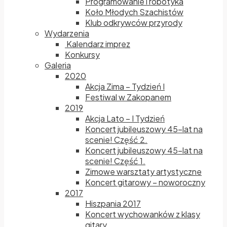
Programowanie i robotyka
Koło Młodych Szachistów
Klub odkrywców przyrody
Wydarzenia
Kalendarz imprez
Konkursy
Galeria
2020
Akcja Zima – Tydzień I
Festiwal w Zakopanem
2019
Akcja Lato – I Tydzień
Koncert jubileuszowy 45-lat na
scenie! Część 2.
Koncert jubileuszowy 45-lat na
scenie! Część 1.
Zimowe warsztaty artystyczne
Koncert gitarowy – noworoczny
2017
Hiszpania 2017
Koncert wychowanków z klasy
gitary