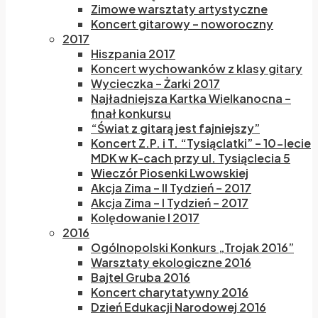
Zimowe warsztaty artystyczne
Koncert gitarowy – noworoczny
2017
Hiszpania 2017
Koncert wychowanków z klasy gitary
Wycieczka – Żarki 2017
Najładniejsza Kartka Wielkanocna –
finał konkursu
“Świat z gitarą jest fajniejszy”
Koncert Z.P. i T. “Tysiąclatki” – 10-lecie
MDK w K-cach przy ul. Tysiąclecia 5
Wieczór Piosenki Lwowskiej
Akcja Zima – II Tydzień – 2017
Akcja Zima – I Tydzień – 2017
Kolędowanie I 2017
2016
Ogólnopolski Konkurs „Trojak 2016”
Warsztaty ekologiczne 2016
Bajtel Gruba 2016
Koncert charytatywny 2016
Dzień Edukacji Narodowej 2016