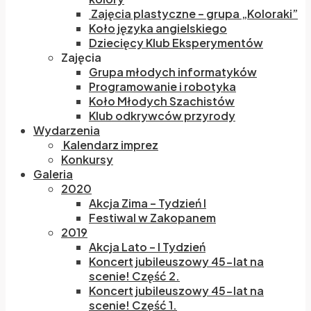
Zajęcia plastyczne – grupa „Koloraki”
Koło języka angielskiego
Dziecięcy Klub Eksperymentów
Zajęcia
Grupa młodych informatyków
Programowanie i robotyka
Koło Młodych Szachistów
Klub odkrywców przyrody
Wydarzenia
Kalendarz imprez
Konkursy
Galeria
2020
Akcja Zima – Tydzień I
Festiwal w Zakopanem
2019
Akcja Lato – I Tydzień
Koncert jubileuszowy 45-lat na
scenie! Część 2.
Koncert jubileuszowy 45-lat na
scenie! Część 1.