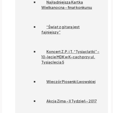
Najładniejsza Kartka
Wielkanocna – finał konkursu
“Świat z gitarą jest
fajniejszy”
Koncert Z.P. i T. “Tysiąclatki” –
10-lecie MDK w K-cach przy ul.
Tysiąclecia 5
Wieczór Piosenki Lwowskiej
Akcja Zima – II Tydzień – 2017