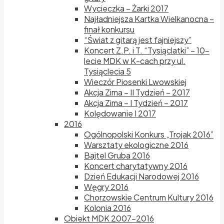
Wycieczka – Żarki 2017
Najładniejsza Kartka Wielkanocna –
finał konkursu
“Świat z gitarą jest fajniejszy”
Koncert Z.P. i T. “Tysiąclatki” – 10-
lecie MDK w K-cach przy ul.
Tysiąclecia 5
Wieczór Piosenki Lwowskiej
Akcja Zima – II Tydzień – 2017
Akcja Zima – I Tydzień – 2017
Kolędowanie I 2017
2016
Ogólnopolski Konkurs „Trojak 2016”
Warsztaty ekologiczne 2016
Bajtel Gruba 2016
Koncert charytatywny 2016
Dzień Edukacji Narodowej 2016
Węgry 2016
Chorzowskie Centrum Kultury 2016
Kolonia 2016
Obiekt MDK 2007-2016