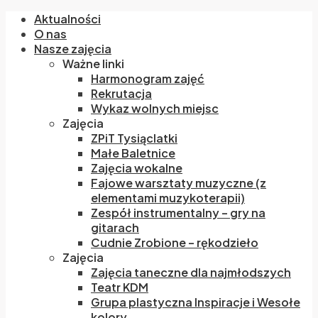
Aktualności
O nas
Nasze zajęcia
Ważne linki
Harmonogram zajęć
Rekrutacja
Wykaz wolnych miejsc
Zajęcia
ZPiT Tysiąclatki
Małe Baletnice
Zajęcia wokalne
Fajowe warsztaty muzyczne (z
elementami muzykoterapii)
Zespół instrumentalny – gry na
gitarach
Cudnie Zrobione – rękodzieło
Zajęcia
Zajęcia taneczne dla najmłodszych
Teatr KDM
Grupa plastyczna Inspiracje i Wesołe
kolory