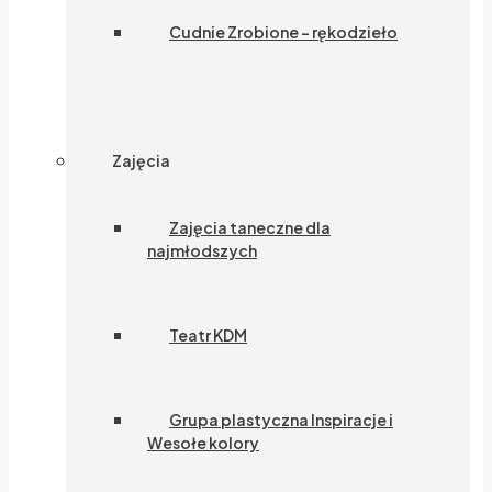
Cudnie Zrobione – rękodzieło
Zajęcia
Zajęcia taneczne dla
najmłodszych
Teatr KDM
Grupa plastyczna Inspiracje i
Wesołe kolory