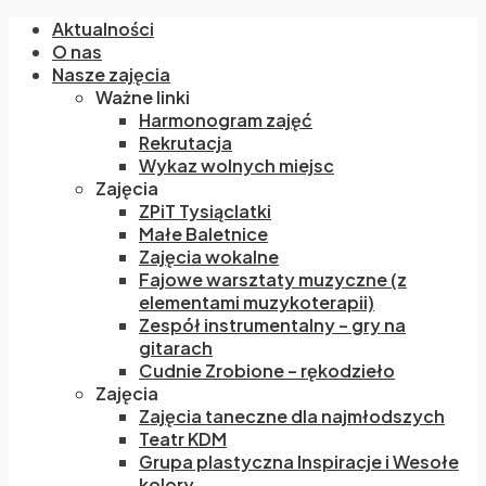
Aktualności
O nas
Nasze zajęcia
Ważne linki
Harmonogram zajęć
Rekrutacja
Wykaz wolnych miejsc
Zajęcia
ZPiT Tysiąclatki
Małe Baletnice
Zajęcia wokalne
Fajowe warsztaty muzyczne (z
elementami muzykoterapii)
Zespół instrumentalny – gry na
gitarach
Cudnie Zrobione – rękodzieło
Zajęcia
Zajęcia taneczne dla najmłodszych
Teatr KDM
Grupa plastyczna Inspiracje i Wesołe
kolory