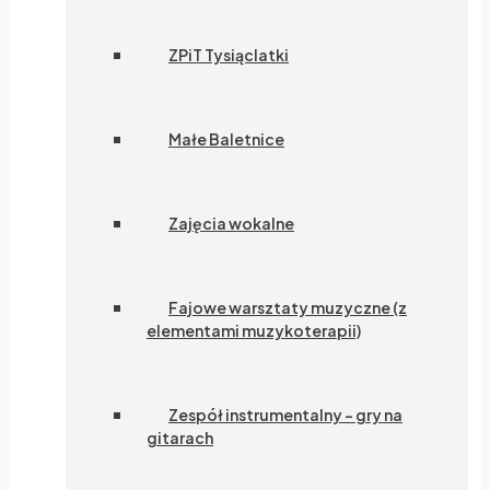
ZPiT Tysiąclatki
Małe Baletnice
Zajęcia wokalne
Fajowe warsztaty muzyczne (z
elementami muzykoterapii)
Zespół instrumentalny – gry na
gitarach