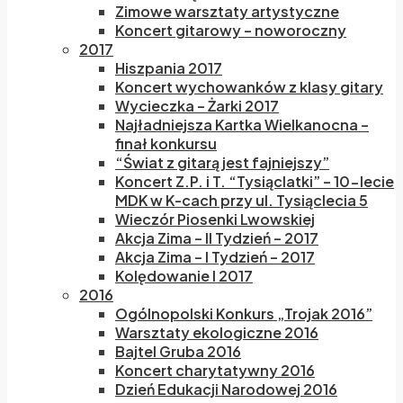
Zimowe warsztaty artystyczne
Koncert gitarowy – noworoczny
2017
Hiszpania 2017
Koncert wychowanków z klasy gitary
Wycieczka – Żarki 2017
Najładniejsza Kartka Wielkanocna –
finał konkursu
“Świat z gitarą jest fajniejszy”
Koncert Z.P. i T. “Tysiąclatki” – 10-lecie
MDK w K-cach przy ul. Tysiąclecia 5
Wieczór Piosenki Lwowskiej
Akcja Zima – II Tydzień – 2017
Akcja Zima – I Tydzień – 2017
Kolędowanie I 2017
2016
Ogólnopolski Konkurs „Trojak 2016”
Warsztaty ekologiczne 2016
Bajtel Gruba 2016
Koncert charytatywny 2016
Dzień Edukacji Narodowej 2016