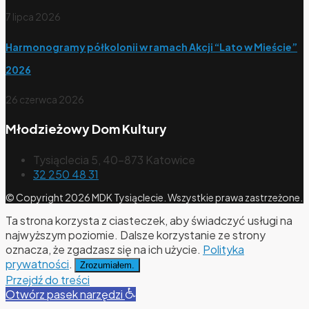
7 lipca 2026
Harmonogramy półkolonii w ramach Akcji “Lato w Mieście”
2026
26 czerwca 2026
Młodzieżowy Dom Kultury
Tysiąclecia 5, 40-873 Katowice
32 250 48 31
© Copyright 2026 MDK Tysiąclecie. Wszystkie prawa zastrzeżone.
Ta strona korzysta z ciasteczek, aby świadczyć usługi na
najwyższym poziomie. Dalsze korzystanie ze strony
oznacza, że zgadzasz się na ich użycie.
Polityka
prywatności
.
Zrozumiałem.
Przejdź do treści
Otwórz pasek narzędzi