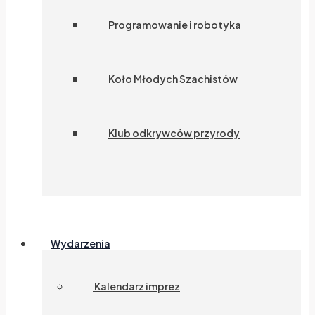
Programowanie i robotyka
Koło Młodych Szachistów
Klub odkrywców przyrody
Wydarzenia
Kalendarz imprez