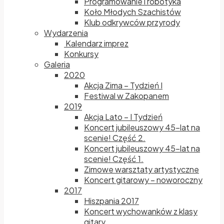
Programowanie i robotyka
Koło Młodych Szachistów
Klub odkrywców przyrody
Wydarzenia
Kalendarz imprez
Konkursy
Galeria
2020
Akcja Zima – Tydzień I
Festiwal w Zakopanem
2019
Akcja Lato – I Tydzień
Koncert jubileuszowy 45-lat na
scenie! Część 2.
Koncert jubileuszowy 45-lat na
scenie! Część 1.
Zimowe warsztaty artystyczne
Koncert gitarowy – noworoczny
2017
Hiszpania 2017
Koncert wychowanków z klasy
gitary