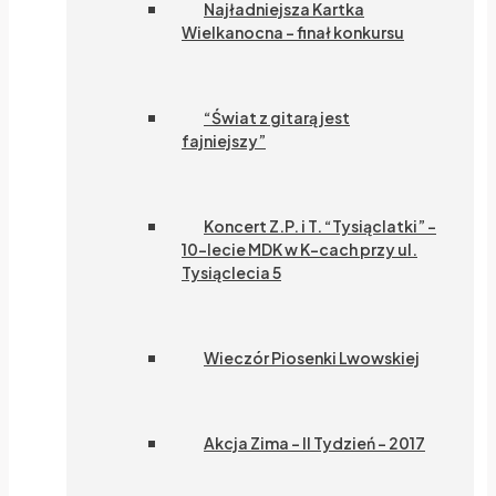
Najładniejsza Kartka
Wielkanocna – finał konkursu
“Świat z gitarą jest
fajniejszy”
Koncert Z.P. i T. “Tysiąclatki” –
10-lecie MDK w K-cach przy ul.
Tysiąclecia 5
Wieczór Piosenki Lwowskiej
Akcja Zima – II Tydzień – 2017