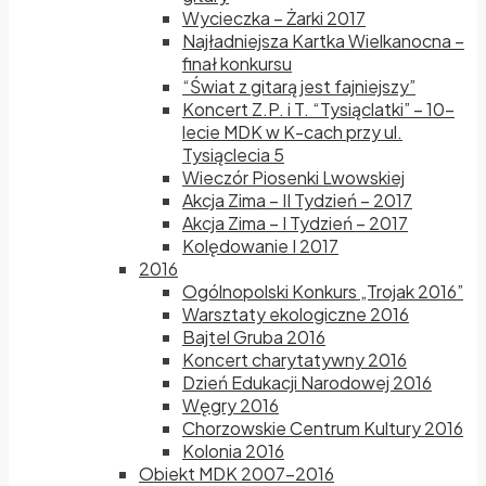
Wycieczka – Żarki 2017
Najładniejsza Kartka Wielkanocna –
finał konkursu
“Świat z gitarą jest fajniejszy”
Koncert Z.P. i T. “Tysiąclatki” – 10-
lecie MDK w K-cach przy ul.
Tysiąclecia 5
Wieczór Piosenki Lwowskiej
Akcja Zima – II Tydzień – 2017
Akcja Zima – I Tydzień – 2017
Kolędowanie I 2017
2016
Ogólnopolski Konkurs „Trojak 2016”
Warsztaty ekologiczne 2016
Bajtel Gruba 2016
Koncert charytatywny 2016
Dzień Edukacji Narodowej 2016
Węgry 2016
Chorzowskie Centrum Kultury 2016
Kolonia 2016
Obiekt MDK 2007-2016