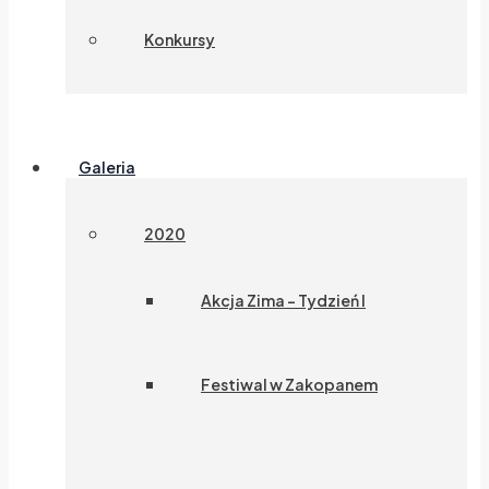
Konkursy
Galeria
2020
Akcja Zima – Tydzień I
Festiwal w Zakopanem