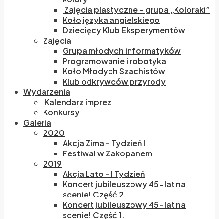
Zajęcia plastyczne – grupa „Koloraki”
Koło języka angielskiego
Dziecięcy Klub Eksperymentów
Zajęcia
Grupa młodych informatyków
Programowanie i robotyka
Koło Młodych Szachistów
Klub odkrywców przyrody
Wydarzenia
Kalendarz imprez
Konkursy
Galeria
2020
Akcja Zima – Tydzień I
Festiwal w Zakopanem
2019
Akcja Lato – I Tydzień
Koncert jubileuszowy 45-lat na
scenie! Część 2.
Koncert jubileuszowy 45-lat na
scenie! Część 1.