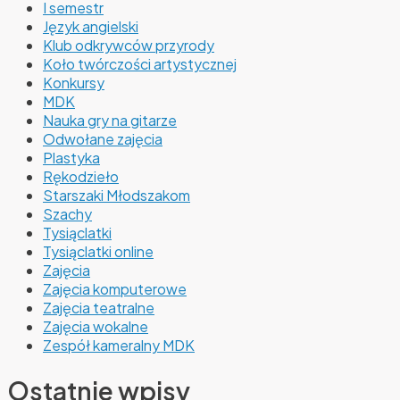
I semestr
Język angielski
Klub odkrywców przyrody
Koło twórczości artystycznej
Konkursy
MDK
Nauka gry na gitarze
Odwołane zajęcia
Plastyka
Rękodzieło
Starszaki Młodszakom
Szachy
Tysiąclatki
Tysiąclatki online
Zajęcia
Zajęcia komputerowe
Zajęcia teatralne
Zajęcia wokalne
Zespół kameralny MDK
Ostatnie wpisy