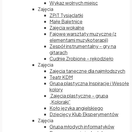
Wykaz wolnych miejsc
Zajęcia
ZPiT Tysiąclatki
Małe Baletnice
Zajęcia wokalne
Fajowe warsztaty muzyczne (z
elementami muzykoterapii)
Zespół instrumentalny – gry na
gitarach
Cudnie Zrobione – rękodzieło
Zajęcia
Zajęcia taneczne dla najmłodszych
Teatr KDM
Grupa plastyczna Inspiracje i Wesołe
kolory
Zajęcia plastyczne – grupa
„Koloraki”
Koło języka angielskiego
Dziecięcy Klub Eksperymentów
Zajęcia
Grupa młodych informatyków