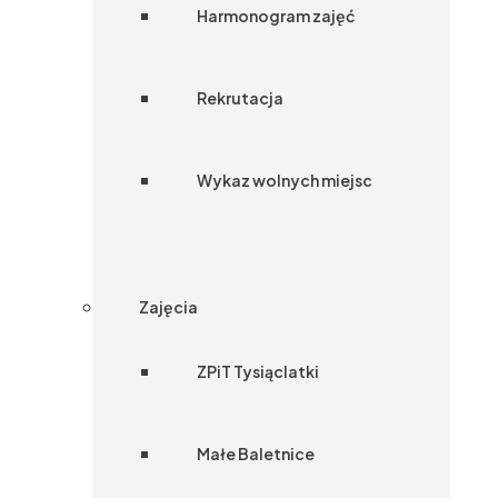
Harmonogram zajęć
Rekrutacja
Wykaz wolnych miejsc
Zajęcia
ZPiT Tysiąclatki
Małe Baletnice