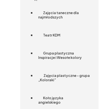
Zajęcia taneczne dla
najmłodszych
Teatr KDM
Grupa plastyczna
Inspiracje i Wesołe kolory
Zajęcia plastyczne – grupa
„Koloraki”
Koło języka
angielskiego