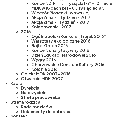
Koncert Z.P. i T. “Tysiąclatki” – 10-lecie
MDK w K-cach przy ul. Tysiąclecia 5
Wieczór Piosenki Lwowskiej
Akcja Zima – II Tydzień – 2017
Akcja Zima – I Tydzień – 2017
Kolędowanie I 2017
2016
Ogólnopolski Konkurs „Trojak 2016”
Warsztaty ekologiczne 2016
Bajtel Gruba 2016
Koncert charytatywny 2016
Dzień Edukacji Narodowej 2016
Węgry 2016
Chorzowskie Centrum Kultury 2016
Kolonia 2016
Obiekt MDK 2007-2016
Otwarcie MDK 2007
Kadra
Dyrekcja
Nauczyciele
Strefa pracownika
Strefa rodzica
Rada rodziców
Dokumenty do pobrania
Kontakt