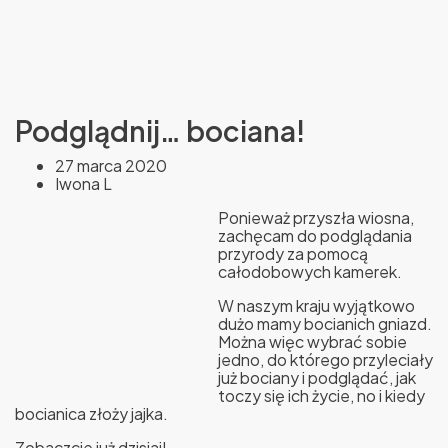
Podglądnij… bociana!
27 marca 2020
Iwona L
Ponieważ przyszła wiosna,
zachęcam do podglądania
przyrody za pomocą
całodobowych kamerek.
W naszym kraju wyjątkowo
dużo mamy bocianich gniazd.
Można więc wybrać sobie
jedno, do którego przyleciały
już bociany i podglądać, jak
toczy się ich życie, no i kiedy
bocianica złoży jajka.
Zobaczcie już dzisiaj!