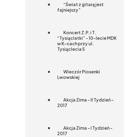
“Świat z gitarą jest
fajniejszy”
Koncert Z.P. i T.
“Tysiąclatki” – 10-lecie MDK
w K-cach przy ul.
Tysiąclecia 5
Wieczór Piosenki
Lwowskiej
Akcja Zima – II Tydzień –
2017
Akcja Zima – I Tydzień –
2017