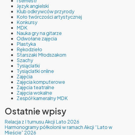
I semestr
Język angielski
Klub odkrywców przyrody
Koło twórczości artystycznej
Konkursy
MDK
Nauka gry na gitarze
Odwołane zajęcia
Plastyka
Rękodzieło
Starszaki Młodszakom
Szachy
Tysiąclatki
Tysiąclatki online
Zajęcia
Zajęcia komputerowe
Zajęcia teatralne
Zajęcia wokalne
Zespół kameralny MDK
Ostatnie wpisy
Relacja z I turnusu Akcji Lato 2026
Harmonogramy półkolonii w ramach Akcji “Lato w
Mieście” 2026