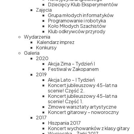
Dziecięcy Klub Eksperymentów
Zajęcia
Grupa młodych informatyków
Programowanie i robotyka
Koło Młodych Szachistów
Klub odkrywców przyrody
Wydarzenia
Kalendarz imprez
Konkursy
Galeria
2020
Akcja Zima – Tydzień I
Festiwal w Zakopanem
2019
Akcja Lato – I Tydzień
Koncert jubileuszowy 45-lat na
scenie! Część 2.
Koncert jubileuszowy 45-lat na
scenie! Część 1.
Zimowe warsztaty artystyczne
Koncert gitarowy – noworoczny
2017
Hiszpania 2017
Koncert wychowanków z klasy gitary
Wycieczka – Żarki 2017