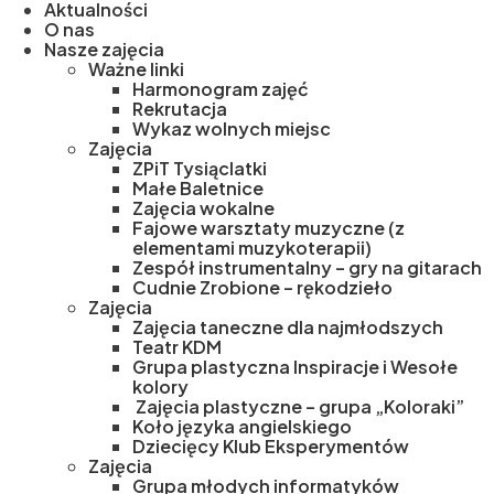
Aktualności
O nas
Nasze zajęcia
Ważne linki
Harmonogram zajęć
Rekrutacja
Wykaz wolnych miejsc
Zajęcia
ZPiT Tysiąclatki
Małe Baletnice
Zajęcia wokalne
Fajowe warsztaty muzyczne (z
elementami muzykoterapii)
Zespół instrumentalny – gry na gitarach
Cudnie Zrobione – rękodzieło
Zajęcia
Zajęcia taneczne dla najmłodszych
Teatr KDM
Grupa plastyczna Inspiracje i Wesołe
kolory
Zajęcia plastyczne – grupa „Koloraki”
Koło języka angielskiego
Dziecięcy Klub Eksperymentów
Zajęcia
Grupa młodych informatyków