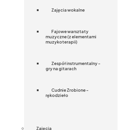
Zajęcia wokalne
Fajowe warsztaty
muzyczne (z elementami
muzykoterapii)
Zespół instrumentalny –
gry na gitarach
Cudnie Zrobione –
rękodzieło
Zajęcia