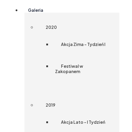
Galeria
2020
Akcja Zima – Tydzień I
Festiwal w
Zakopanem
2019
Akcja Lato – I Tydzień