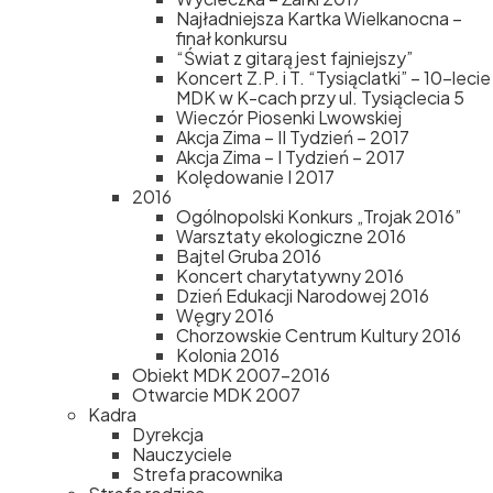
Najładniejsza Kartka Wielkanocna –
finał konkursu
“Świat z gitarą jest fajniejszy”
Koncert Z.P. i T. “Tysiąclatki” – 10-lecie
MDK w K-cach przy ul. Tysiąclecia 5
Wieczór Piosenki Lwowskiej
Akcja Zima – II Tydzień – 2017
Akcja Zima – I Tydzień – 2017
Kolędowanie I 2017
2016
Ogólnopolski Konkurs „Trojak 2016”
Warsztaty ekologiczne 2016
Bajtel Gruba 2016
Koncert charytatywny 2016
Dzień Edukacji Narodowej 2016
Węgry 2016
Chorzowskie Centrum Kultury 2016
Kolonia 2016
Obiekt MDK 2007-2016
Otwarcie MDK 2007
Kadra
Dyrekcja
Nauczyciele
Strefa pracownika