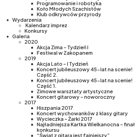
Programowanie i robotyka
Koło Młodych Szachistów
Klub odkrywców przyrody
Wydarzenia
Kalendarz imprez
Konkursy
Galeria
2020
Akcja Zima – Tydzień I
Festiwal w Zakopanem
2019
Akcja Lato – I Tydzień
Koncert jubileuszowy 45-lat na scenie!
Część 2.
Koncert jubileuszowy 45-lat na scenie!
Część 1.
Zimowe warsztaty artystyczne
Koncert gitarowy – noworoczny
2017
Hiszpania 2017
Koncert wychowanków z klasy gitary
Wycieczka – Żarki 2017
Najładniejsza Kartka Wielkanocna – finał
konkursu
“Świat z gitarą jest fajniejszy”