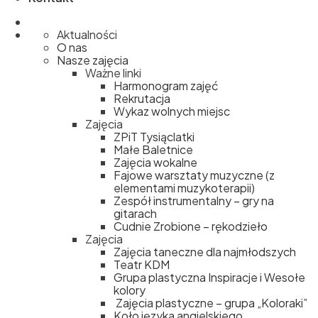
Aktualności
O nas
Nasze zajęcia
Ważne linki
Harmonogram zajęć
Rekrutacja
Wykaz wolnych miejsc
Zajęcia
ZPiT Tysiąclatki
Małe Baletnice
Zajęcia wokalne
Fajowe warsztaty muzyczne (z
elementami muzykoterapii)
Zespół instrumentalny – gry na
gitarach
Cudnie Zrobione – rękodzieło
Zajęcia
Zajęcia taneczne dla najmłodszych
Teatr KDM
Grupa plastyczna Inspiracje i Wesołe
kolory
Zajęcia plastyczne – grupa „Koloraki”
Koło języka angielskiego