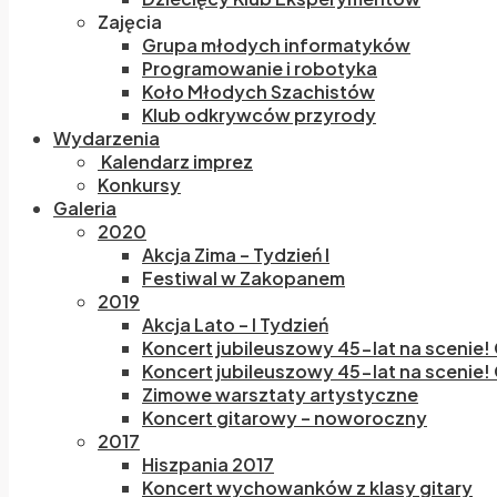
Zajęcia
Grupa młodych informatyków
Programowanie i robotyka
Koło Młodych Szachistów
Klub odkrywców przyrody
Wydarzenia
Kalendarz imprez
Konkursy
Galeria
2020
Akcja Zima – Tydzień I
Festiwal w Zakopanem
2019
Akcja Lato – I Tydzień
Koncert jubileuszowy 45-lat na scenie!
Koncert jubileuszowy 45-lat na scenie! 
Zimowe warsztaty artystyczne
Koncert gitarowy – noworoczny
2017
Hiszpania 2017
Koncert wychowanków z klasy gitary