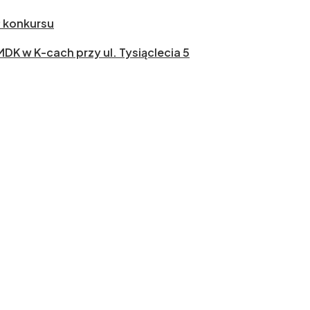
ł konkursu
 MDK w K-cach przy ul. Tysiąclecia 5