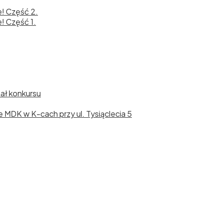
e! Część 2.
! Część 1.
nał konkursu
cie MDK w K-cach przy ul. Tysiąclecia 5