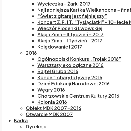
Wycieczka – Żarki 2017
Najładniejsza Kartka Wielkanocna – fina
“Świat z gitarą jest fajniejszy”
Koncert Z.P. i T. “Tysiąclatki” – 10-lecie
Wieczór Piosenki Lwowskiej
Akcja Zima – II Tydzień – 2017
Akcja Zima – I Tydzień – 2017
Kolędowanie I 2017
2016
Ogólnopolski Konkurs „Trojak 2016”
Warsztaty ekologiczne 2016
Bajtel Gruba 2016
Koncert charytatywny 2016
Dzień Edukacji Narodowej 2016
Węgry 2016
Chorzowskie Centrum Kultury 2016
Kolonia 2016
Obiekt MDK 2007-2016
Otwarcie MDK 2007
Kadra
Dyrekcja