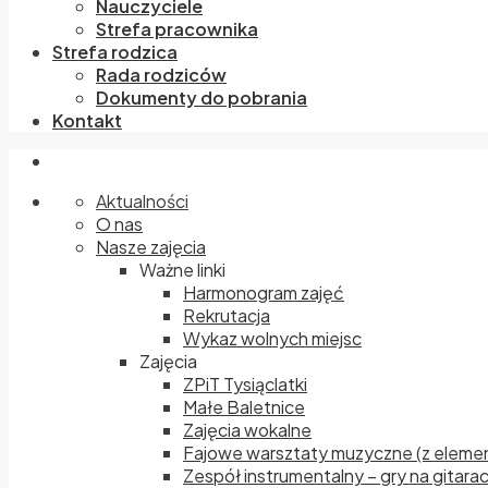
Nauczyciele
Strefa pracownika
Strefa rodzica
Rada rodziców
Dokumenty do pobrania
Kontakt
Aktualności
O nas
Nasze zajęcia
Ważne linki
Harmonogram zajęć
Rekrutacja
Wykaz wolnych miejsc
Zajęcia
ZPiT Tysiąclatki
Małe Baletnice
Zajęcia wokalne
Fajowe warsztaty muzyczne (z elemen
Zespół instrumentalny – gry na gitara