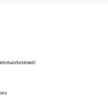
mi muzykoterapii)
lory