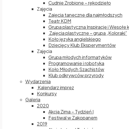
Cudnie Zrobione – rękodzieło
Zajęcia
Zajęcia taneczne dla najmłodszych
Teatr KDM
Grupa plastyczna Inspiracje i Wesołe 
Zajęcia plastyczne – grupa „Koloraki”
Koło języka angielskiego
Dziecięcy Klub Eksperymentów
Zajęcia
Grupa młodych informatyków
Programowanie i robotyka
Koło Młodych Szachistów
Klub odkrywców przyrody
Wydarzenia
Kalendarz imprez
Konkursy
Galeria
2020
Akcja Zima – Tydzień I
Festiwal w Zakopanem
2019