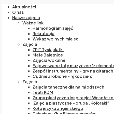
Aktualności
O nas
Nasze zajęcia
Ważne linki
Harmonogram zajęć
Rekrutacja
Wykaz wolnych miejsc
Zajęcia
ZPiT Tysiąclatki
Małe Baletnice
Zajęcia wokalne
Fajowe warsztaty muzyczne (z elementa
Zespół instrumentalny – gry na gitarach
Cudnie Zrobione – rękodzieło
Zajęcia
Zajęcia taneczne dla najmłodszych
Teatr KDM
Grupa plastyczna Inspiracje i Wesołe ko
Zajęcia plastyczne – grupa „Koloraki”
Koło języka angielskiego
Dziecięcy Klub Eksperymentów