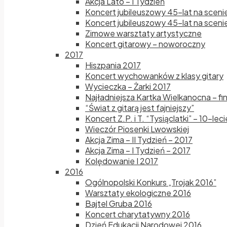
Akcja Lato – I Tydzień
Koncert jubileuszowy 45-lat na sceni
Koncert jubileuszowy 45-lat na scenie
Zimowe warsztaty artystyczne
Koncert gitarowy – noworoczny
2017
Hiszpania 2017
Koncert wychowanków z klasy gitary
Wycieczka – Żarki 2017
Najładniejsza Kartka Wielkanocna – fi
“Świat z gitarą jest fajniejszy”
Koncert Z.P. i T. “Tysiąclatki” – 10-le
Wieczór Piosenki Lwowskiej
Akcja Zima – II Tydzień – 2017
Akcja Zima – I Tydzień – 2017
Kolędowanie I 2017
2016
Ogólnopolski Konkurs „Trojak 2016”
Warsztaty ekologiczne 2016
Bajtel Gruba 2016
Koncert charytatywny 2016
Dzień Edukacji Narodowej 2016