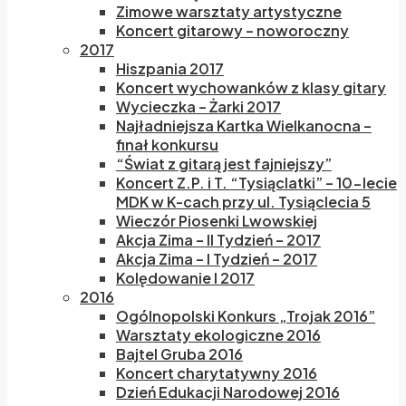
Zimowe warsztaty artystyczne
Koncert gitarowy – noworoczny
2017
Hiszpania 2017
Koncert wychowanków z klasy gitary
Wycieczka – Żarki 2017
Najładniejsza Kartka Wielkanocna –
finał konkursu
“Świat z gitarą jest fajniejszy”
Koncert Z.P. i T. “Tysiąclatki” – 10-lecie
MDK w K-cach przy ul. Tysiąclecia 5
Wieczór Piosenki Lwowskiej
Akcja Zima – II Tydzień – 2017
Akcja Zima – I Tydzień – 2017
Kolędowanie I 2017
2016
Ogólnopolski Konkurs „Trojak 2016”
Warsztaty ekologiczne 2016
Bajtel Gruba 2016
Koncert charytatywny 2016
Dzień Edukacji Narodowej 2016