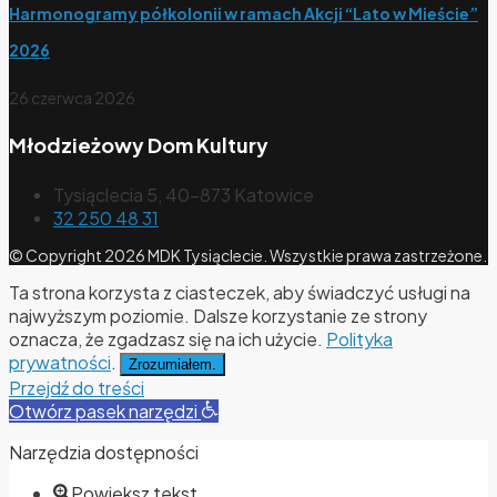
Harmonogramy półkolonii w ramach Akcji “Lato w Mieście”
2026
26 czerwca 2026
Młodzieżowy Dom Kultury
Tysiąclecia 5, 40-873 Katowice
32 250 48 31
© Copyright 2026 MDK Tysiąclecie. Wszystkie prawa zastrzeżone.
Ta strona korzysta z ciasteczek, aby świadczyć usługi na
najwyższym poziomie. Dalsze korzystanie ze strony
oznacza, że zgadzasz się na ich użycie.
Polityka
prywatności
.
Zrozumiałem.
Przejdź do treści
Otwórz pasek narzędzi
Narzędzia dostępności
Powiększ tekst