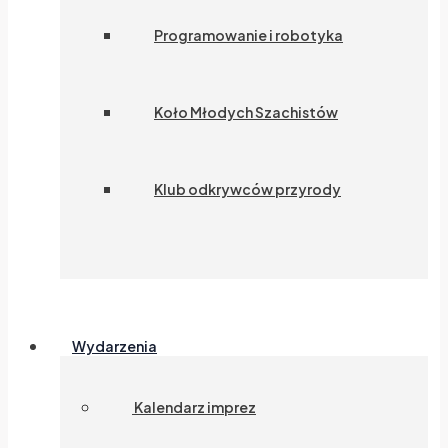
Programowanie i robotyka
Koło Młodych Szachistów
Klub odkrywców przyrody
Wydarzenia
Kalendarz imprez