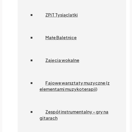
ZPiT Tysiąclatki
Małe Baletnice
Zajęcia wokalne
Fajowe warsztaty muzyczne (z
elementami muzykoterapii)
Zespół instrumentalny – gry na
gitarach