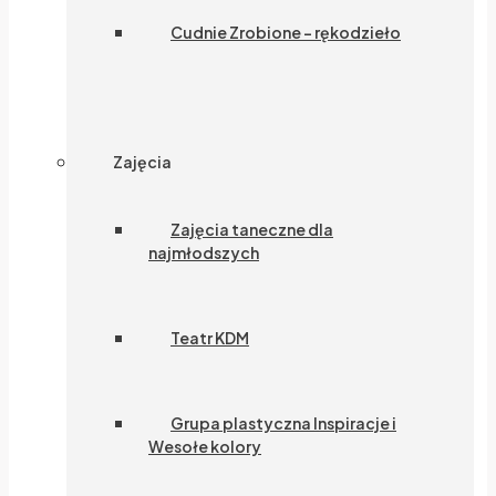
Cudnie Zrobione – rękodzieło
Zajęcia
Zajęcia taneczne dla
najmłodszych
Teatr KDM
Grupa plastyczna Inspiracje i
Wesołe kolory