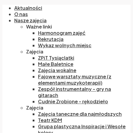
Aktualności
O nas
Nasze zajęcia
Ważne linki
Harmonogram zajęć
Rekrutacja
Wykaz wolnych miejsc
Zajęcia
ZPiT Tysiąclatki
Małe Baletnice
Zajęcia wokalne
Fajowe warsztaty muzyczne (z
elementami muzykoterapii)
Zespół instrumentalny – gry na
gitarach
Cudnie Zrobione – rękodzieło
Zajęcia
Zajęcia taneczne dla najmłodszych
Teatr KDM
Grupa plastyczna Inspiracje i Wesołe
kolory