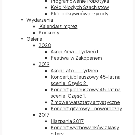
Programowanie i robotyka
Koło Młodych Szachistów
Klub odkrywców przyrody
Wydarzenia
Kalendarz imprez
Konkursy
Galeria
2020
Akcja Zima – Tydzień I
Festiwal w Zakopanem
2019
Akcja Lato – I Tydzień
Koncert jubileuszowy 45-lat na
scenie! Część 2.
Koncert jubileuszowy 45-lat na
scenie! Część 1.
Zimowe warsztaty artystyczne
Koncert gitarowy – noworoczny
2017
Hiszpania 2017
Koncert wychowanków z klasy
gitary