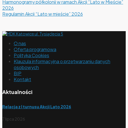
Harmonogramy półkolonii w ramach Akcji “Lato w Mieście”
2026
Regulamin Akcji “Lato w mieście” 2026
O nas
Oferta programowa
Polityka Cookies
Klauzula informacyjna o przetwarzaniu danych
osobowych
BIP
Kontakt
Aktualności
Relacja z I turnusu Akcji Lato 2026
7 lipca 2026