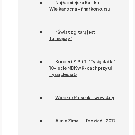
Najładniejsza Kartka
Wielkanocna – finał konkursu
“Świat z gitarą jest
fajniejszy”
Koncert Z.P. i T. “Tysiąclatki” –
10-lecie MDK w K-cach przy ul.
Tysiąclecia 5
Wieczór Piosenki Lwowskiej
Akcja Zima – II Tydzień – 2017