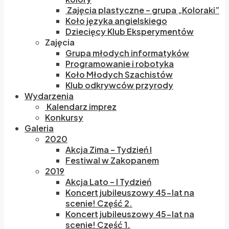
Zajęcia plastyczne – grupa „Koloraki”
Koło języka angielskiego
Dziecięcy Klub Eksperymentów
Zajęcia
Grupa młodych informatyków
Programowanie i robotyka
Koło Młodych Szachistów
Klub odkrywców przyrody
Wydarzenia
Kalendarz imprez
Konkursy
Galeria
2020
Akcja Zima – Tydzień I
Festiwal w Zakopanem
2019
Akcja Lato – I Tydzień
Koncert jubileuszowy 45-lat na
scenie! Część 2.
Koncert jubileuszowy 45-lat na
scenie! Część 1.