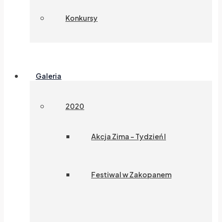
Konkursy
Galeria
2020
Akcja Zima – Tydzień I
Festiwal w Zakopanem