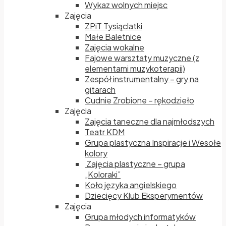
Wykaz wolnych miejsc
Zajęcia
ZPiT Tysiąclatki
Małe Baletnice
Zajęcia wokalne
Fajowe warsztaty muzyczne (z
elementami muzykoterapii)
Zespół instrumentalny – gry na
gitarach
Cudnie Zrobione – rękodzieło
Zajęcia
Zajęcia taneczne dla najmłodszych
Teatr KDM
Grupa plastyczna Inspiracje i Wesołe
kolory
Zajęcia plastyczne – grupa
„Koloraki”
Koło języka angielskiego
Dziecięcy Klub Eksperymentów
Zajęcia
Grupa młodych informatyków