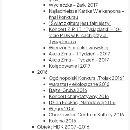
Wycieczka – Żarki 2017
Najładniejsza Kartka Wielkanocna –
finał konkursu
“Świat z gitarą jest fajniejszy”
Koncert Z.P. i T. “Tysiąclatki” – 10-
lecie MDK w K-cach przy ul.
Tysiąclecia 5
Wieczór Piosenki Lwowskiej
Akcja Zima – II Tydzień – 2017
Akcja Zima – I Tydzień – 2017
Kolędowanie I 2017
2016
Ogólnopolski Konkurs „Trojak 2016”
Warsztaty ekologiczne 2016
Bajtel Gruba 2016
Koncert charytatywny 2016
Dzień Edukacji Narodowej 2016
Węgry 2016
Chorzowskie Centrum Kultury 2016
Kolonia 2016
Obiekt MDK 2007-2016