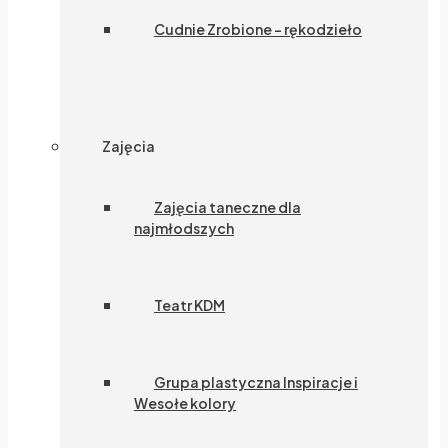
Cudnie Zrobione – rękodzieło
Zajęcia
Zajęcia taneczne dla
najmłodszych
Teatr KDM
Grupa plastyczna Inspiracje i
Wesołe kolory