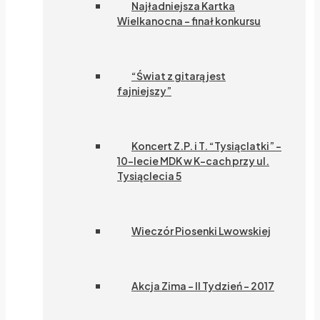
Najładniejsza Kartka
Wielkanocna – finał konkursu
“Świat z gitarą jest
fajniejszy”
Koncert Z.P. i T. “Tysiąclatki” –
10-lecie MDK w K-cach przy ul.
Tysiąclecia 5
Wieczór Piosenki Lwowskiej
Akcja Zima – II Tydzień – 2017