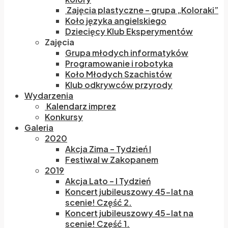
Zajęcia plastyczne – grupa „Koloraki”
Koło języka angielskiego
Dziecięcy Klub Eksperymentów
Zajęcia
Grupa młodych informatyków
Programowanie i robotyka
Koło Młodych Szachistów
Klub odkrywców przyrody
Wydarzenia
Kalendarz imprez
Konkursy
Galeria
2020
Akcja Zima – Tydzień I
Festiwal w Zakopanem
2019
Akcja Lato – I Tydzień
Koncert jubileuszowy 45-lat na
scenie! Część 2.
Koncert jubileuszowy 45-lat na
scenie! Część 1.