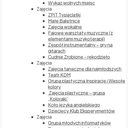
Wykaz wolnych miejsc
Zajęcia
ZPiT Tysiąclatki
Małe Baletnice
Zajęcia wokalne
Fajowe warsztaty muzyczne (z
elementami muzykoterapii)
Zespół instrumentalny – gry na
gitarach
Cudnie Zrobione – rękodzieło
Zajęcia
Zajęcia taneczne dla najmłodszych
Teatr KDM
Grupa plastyczna Inspiracje i Wesołe
kolory
Zajęcia plastyczne – grupa
„Koloraki”
Koło języka angielskiego
Dziecięcy Klub Eksperymentów
Zajęcia
Grupa młodych informatyków