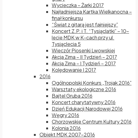
Wycieczka – Żarki 2017
Najładniejsza Kartka Wielkanocna –
finał konkursu
“Świat z gitarą jest fajniejszy”
Koncert Z.P. i T. “Tysiąclatki” – 10-
lecie MDK w K-cach przy ul.
Tysiąclecia 5
Wieczór Piosenki Lwowskiej
Akcja Zima – II Tydzień – 2017
Akcja Zima – I Tydzień – 2017
Kolędowanie I 2017
2016
Ogólnopolski Konkurs „Trojak 2016”
Warsztaty ekologiczne 2016
Bajtel Gruba 2016
Koncert charytatywny 2016
Dzień Edukacji Narodowej 2016
Węgry 2016
Chorzowskie Centrum Kultury 2016
Kolonia 2016
Obiekt MDK 2007-2016