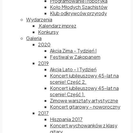
Programowanie i robotyka
Koło Młodych Szachistów
Klub odkrywców przyrody
Wydarzenia
Kalendarz imprez
Konkursy
Galeria
2020
Akcja Zima – Tydzień I
Festiwal w Zakopanem
2019
Akcja Lato – I Tydzień
Koncert jubileuszowy 45-lat na
scenie! Część 2.
Koncert jubileuszowy 45-lat na
scenie! Część 1.
Zimowe warsztaty artystyczne
Koncert gitarowy – noworoczny
2017
Hiszpania 2017
Koncert wychowanków z klasy
gitary