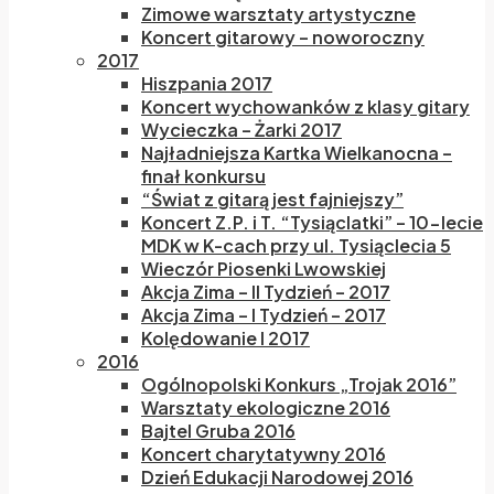
Zimowe warsztaty artystyczne
Koncert gitarowy – noworoczny
2017
Hiszpania 2017
Koncert wychowanków z klasy gitary
Wycieczka – Żarki 2017
Najładniejsza Kartka Wielkanocna –
finał konkursu
“Świat z gitarą jest fajniejszy”
Koncert Z.P. i T. “Tysiąclatki” – 10-lecie
MDK w K-cach przy ul. Tysiąclecia 5
Wieczór Piosenki Lwowskiej
Akcja Zima – II Tydzień – 2017
Akcja Zima – I Tydzień – 2017
Kolędowanie I 2017
2016
Ogólnopolski Konkurs „Trojak 2016”
Warsztaty ekologiczne 2016
Bajtel Gruba 2016
Koncert charytatywny 2016
Dzień Edukacji Narodowej 2016