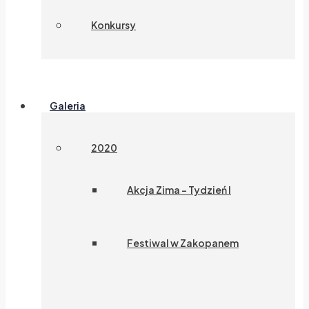
Konkursy
Galeria
2020
Akcja Zima – Tydzień I
Festiwal w Zakopanem