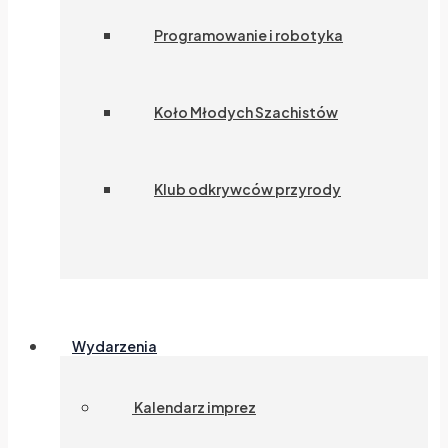
Programowanie i robotyka
Koło Młodych Szachistów
Klub odkrywców przyrody
Wydarzenia
Kalendarz imprez