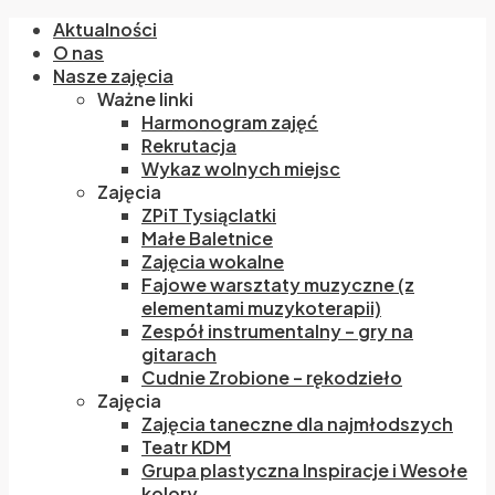
Aktualności
O nas
Nasze zajęcia
Ważne linki
Harmonogram zajęć
Rekrutacja
Wykaz wolnych miejsc
Zajęcia
ZPiT Tysiąclatki
Małe Baletnice
Zajęcia wokalne
Fajowe warsztaty muzyczne (z
elementami muzykoterapii)
Zespół instrumentalny – gry na
gitarach
Cudnie Zrobione – rękodzieło
Zajęcia
Zajęcia taneczne dla najmłodszych
Teatr KDM
Grupa plastyczna Inspiracje i Wesołe
kolory