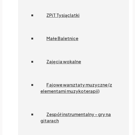
ZPiT Tysiąclatki
Małe Baletnice
Zajęcia wokalne
Fajowe warsztaty muzyczne (z
elementami muzykoterapii)
Zespół instrumentalny – gry na
gitarach