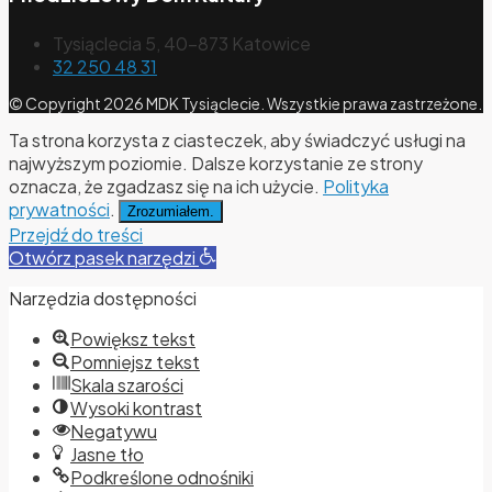
Tysiąclecia 5, 40-873 Katowice
32 250 48 31
© Copyright 2026 MDK Tysiąclecie. Wszystkie prawa zastrzeżone.
Ta strona korzysta z ciasteczek, aby świadczyć usługi na
najwyższym poziomie. Dalsze korzystanie ze strony
oznacza, że zgadzasz się na ich użycie.
Polityka
prywatności
.
Zrozumiałem.
Przejdź do treści
Otwórz pasek narzędzi
Narzędzia dostępności
Powiększ tekst
Pomniejsz tekst
Skala szarości
Wysoki kontrast
Negatywu
Jasne tło
Podkreślone odnośniki