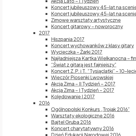
Akcja Lato – I Tydzień
Koncert jubileuszowy 45-lat na sceni
Koncert jubileuszowy 45-lat na scenie
Zimowe warsztaty artystyczne
Koncert gitarowy – noworoczny
2017
Hiszpania 2017
Koncert wychowanków z klasy gitary
Wycieczka – Żarki 2017
Najładniejsza Kartka Wielkanocna – fi
“Świat z gitarą jest fajniejszy”
Koncert Z.P. i T. “Tysiąclatki” – 10-le
Wieczór Piosenki Lwowskiej
Akcja Zima – II Tydzień – 2017
Akcja Zima – I Tydzień – 2017
Kolędowanie I 2017
2016
Ogólnopolski Konkurs „Trojak 2016”
Warsztaty ekologiczne 2016
Bajtel Gruba 2016
Koncert charytatywny 2016
Dzień Edukacji Narodowej 2016