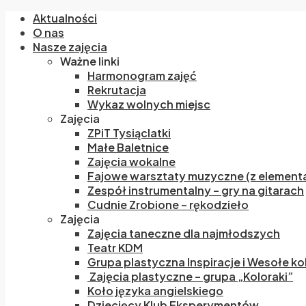
Aktualności
O nas
Nasze zajęcia
Ważne linki
Harmonogram zajęć
Rekrutacja
Wykaz wolnych miejsc
Zajęcia
ZPiT Tysiąclatki
Małe Baletnice
Zajęcia wokalne
Fajowe warsztaty muzyczne (z elementa
Zespół instrumentalny – gry na gitarach
Cudnie Zrobione – rękodzieło
Zajęcia
Zajęcia taneczne dla najmłodszych
Teatr KDM
Grupa plastyczna Inspiracje i Wesołe ko
Zajęcia plastyczne – grupa „Koloraki”
Koło języka angielskiego
Dziecięcy Klub Eksperymentów