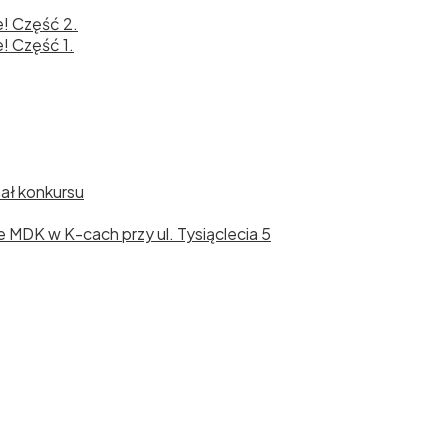
e! Część 2.
! Część 1.
nał konkursu
cie MDK w K-cach przy ul. Tysiąclecia 5