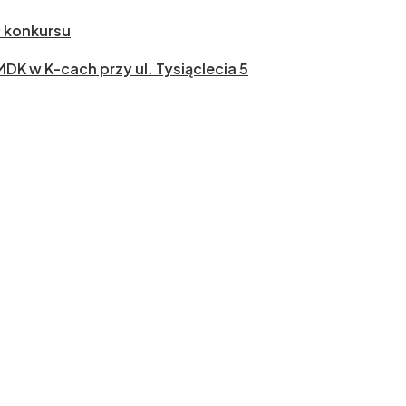
ł konkursu
 MDK w K-cach przy ul. Tysiąclecia 5