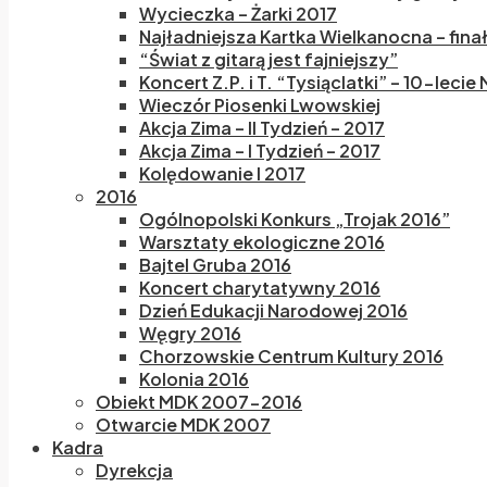
Wycieczka – Żarki 2017
Najładniejsza Kartka Wielkanocna – fina
“Świat z gitarą jest fajniejszy”
Koncert Z.P. i T. “Tysiąclatki” – 10-lecie
Wieczór Piosenki Lwowskiej
Akcja Zima – II Tydzień – 2017
Akcja Zima – I Tydzień – 2017
Kolędowanie I 2017
2016
Ogólnopolski Konkurs „Trojak 2016”
Warsztaty ekologiczne 2016
Bajtel Gruba 2016
Koncert charytatywny 2016
Dzień Edukacji Narodowej 2016
Węgry 2016
Chorzowskie Centrum Kultury 2016
Kolonia 2016
Obiekt MDK 2007-2016
Otwarcie MDK 2007
Kadra
Dyrekcja