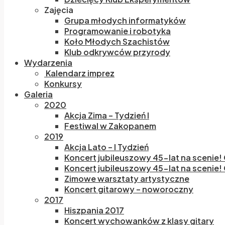
Zajęcia
Grupa młodych informatyków
Programowanie i robotyka
Koło Młodych Szachistów
Klub odkrywców przyrody
Wydarzenia
Kalendarz imprez
Konkursy
Galeria
2020
Akcja Zima – Tydzień I
Festiwal w Zakopanem
2019
Akcja Lato – I Tydzień
Koncert jubileuszowy 45-lat na scenie!
Koncert jubileuszowy 45-lat na scenie! 
Zimowe warsztaty artystyczne
Koncert gitarowy – noworoczny
2017
Hiszpania 2017
Koncert wychowanków z klasy gitary