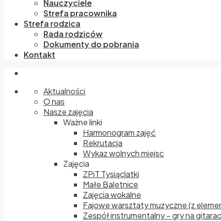
Nauczyciele
Strefa pracownika
Strefa rodzica
Rada rodziców
Dokumenty do pobrania
Kontakt
Aktualności
O nas
Nasze zajęcia
Ważne linki
Harmonogram zajęć
Rekrutacja
Wykaz wolnych miejsc
Zajęcia
ZPiT Tysiąclatki
Małe Baletnice
Zajęcia wokalne
Fajowe warsztaty muzyczne (z elemen
Zespół instrumentalny – gry na gitara