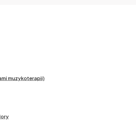
mi muzykoterapii)
lory