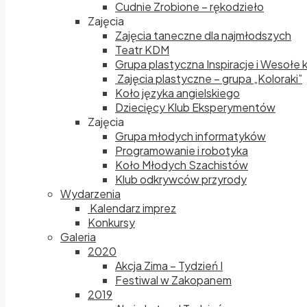
Cudnie Zrobione – rękodzieło
Zajęcia
Zajęcia taneczne dla najmłodszych
Teatr KDM
Grupa plastyczna Inspiracje i Wesołe 
Zajęcia plastyczne – grupa „Koloraki”
Koło języka angielskiego
Dziecięcy Klub Eksperymentów
Zajęcia
Grupa młodych informatyków
Programowanie i robotyka
Koło Młodych Szachistów
Klub odkrywców przyrody
Wydarzenia
Kalendarz imprez
Konkursy
Galeria
2020
Akcja Zima – Tydzień I
Festiwal w Zakopanem
2019