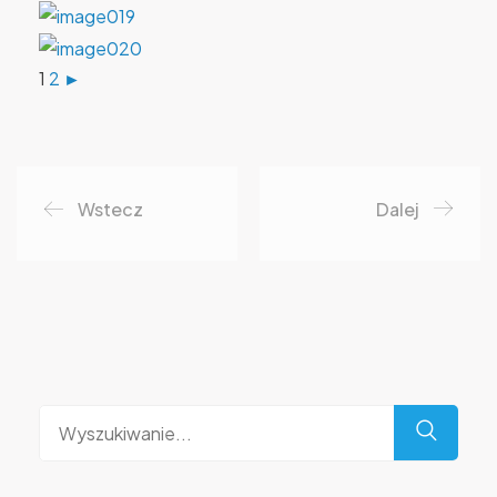
1
2
►
Wstecz
Dalej
Wyszukaj
dla: