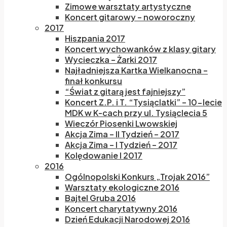
Zimowe warsztaty artystyczne
Koncert gitarowy – noworoczny
2017
Hiszpania 2017
Koncert wychowanków z klasy gitary
Wycieczka – Żarki 2017
Najładniejsza Kartka Wielkanocna –
finał konkursu
“Świat z gitarą jest fajniejszy”
Koncert Z.P. i T. “Tysiąclatki” – 10-lecie
MDK w K-cach przy ul. Tysiąclecia 5
Wieczór Piosenki Lwowskiej
Akcja Zima – II Tydzień – 2017
Akcja Zima – I Tydzień – 2017
Kolędowanie I 2017
2016
Ogólnopolski Konkurs „Trojak 2016”
Warsztaty ekologiczne 2016
Bajtel Gruba 2016
Koncert charytatywny 2016
Dzień Edukacji Narodowej 2016