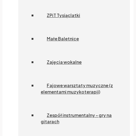
ZPiT Tysiąclatki
Małe Baletnice
Zajęcia wokalne
Fajowe warsztaty muzyczne (z
elementami muzykoterapii)
Zespół instrumentalny – gry na
gitarach