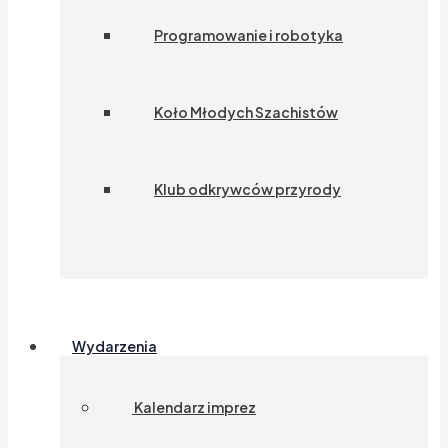
Programowanie i robotyka
Koło Młodych Szachistów
Klub odkrywców przyrody
Wydarzenia
Kalendarz imprez