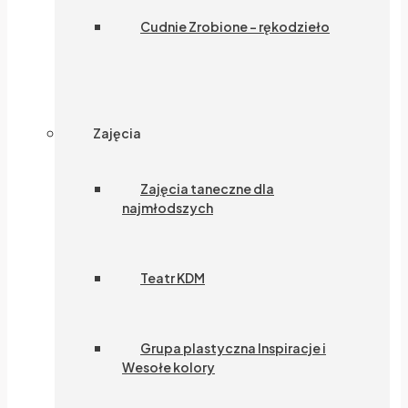
Cudnie Zrobione – rękodzieło
Zajęcia
Zajęcia taneczne dla
najmłodszych
Teatr KDM
Grupa plastyczna Inspiracje i
Wesołe kolory