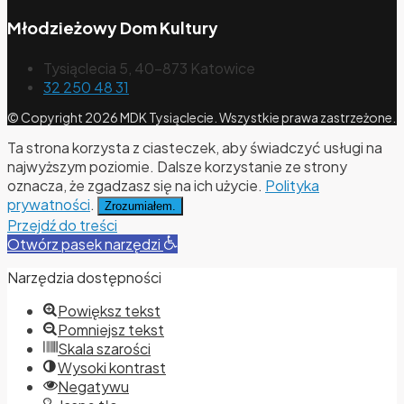
Młodzieżowy Dom Kultury
Tysiąclecia 5, 40-873 Katowice
32 250 48 31
© Copyright 2026 MDK Tysiąclecie. Wszystkie prawa zastrzeżone.
Ta strona korzysta z ciasteczek, aby świadczyć usługi na
najwyższym poziomie. Dalsze korzystanie ze strony
oznacza, że zgadzasz się na ich użycie.
Polityka
prywatności
.
Zrozumiałem.
Przejdź do treści
Otwórz pasek narzędzi
Narzędzia dostępności
Powiększ tekst
Pomniejsz tekst
Skala szarości
Wysoki kontrast
Negatywu