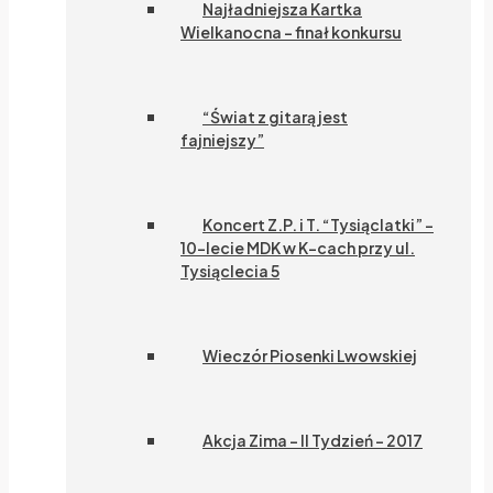
Najładniejsza Kartka
Wielkanocna – finał konkursu
“Świat z gitarą jest
fajniejszy”
Koncert Z.P. i T. “Tysiąclatki” –
10-lecie MDK w K-cach przy ul.
Tysiąclecia 5
Wieczór Piosenki Lwowskiej
Akcja Zima – II Tydzień – 2017