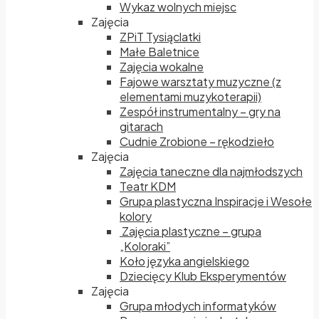
Wykaz wolnych miejsc
Zajęcia
ZPiT Tysiąclatki
Małe Baletnice
Zajęcia wokalne
Fajowe warsztaty muzyczne (z
elementami muzykoterapii)
Zespół instrumentalny – gry na
gitarach
Cudnie Zrobione – rękodzieło
Zajęcia
Zajęcia taneczne dla najmłodszych
Teatr KDM
Grupa plastyczna Inspiracje i Wesołe
kolory
Zajęcia plastyczne – grupa
„Koloraki”
Koło języka angielskiego
Dziecięcy Klub Eksperymentów
Zajęcia
Grupa młodych informatyków