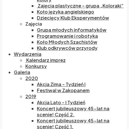
Zajęcia plastyczne – grupa „Koloraki”
Koło języka angielskiego
Dziecięcy Klub Eksperymentów
Zajęcia
Grupa młodych informatyków
Programowanie i robotyka
Koło Młodych Szachistów
Klub odkrywców przyrody
Wydarzenia
Kalendarz imprez
Konkursy
Galeria
2020
Akcja Zima – Tydzień I
Festiwal w Zakopanem
2019
Akcja Lato – I Tydzień
Koncert jubileuszowy 45-lat na
scenie! Część 2.
Koncert jubileuszowy 45-lat na
scenie! Część 1.