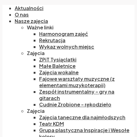
Aktualności
O nas
Nasze zajęcia
Ważne linki
Harmonogram zajęć
Rekrutacja
Wykaz wolnych miejsc
Zajęcia
ZPiT Tysiąclatki
Małe Baletnice
Zajęcia wokalne
Fajowe warsztaty muzyczne (z
elementami muzykoterapii)
Zespół instrumentalny – gry na
gitarach
Cudnie Zrobione – rękodzieło
Zajęcia
Zajęcia taneczne dla najmłodszych
Teatr KDM
Grupa plastyczna Inspiracje i Wesołe
kolory