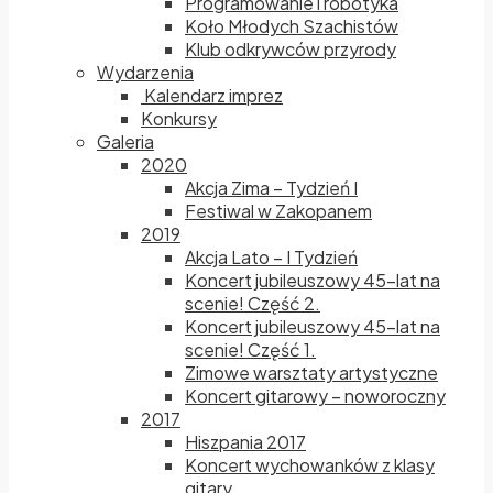
Programowanie i robotyka
Koło Młodych Szachistów
Klub odkrywców przyrody
Wydarzenia
Kalendarz imprez
Konkursy
Galeria
2020
Akcja Zima – Tydzień I
Festiwal w Zakopanem
2019
Akcja Lato – I Tydzień
Koncert jubileuszowy 45-lat na
scenie! Część 2.
Koncert jubileuszowy 45-lat na
scenie! Część 1.
Zimowe warsztaty artystyczne
Koncert gitarowy – noworoczny
2017
Hiszpania 2017
Koncert wychowanków z klasy
gitary