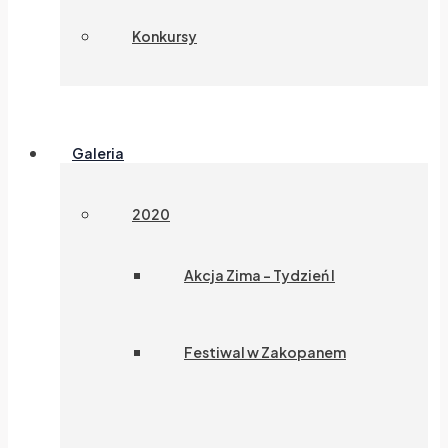
Konkursy
Galeria
2020
Akcja Zima – Tydzień I
Festiwal w Zakopanem