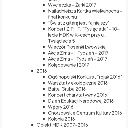
Wycieczka – Żarki 2017
Najładniejsza Kartka Wielkanocna –
finał konkursu
“Świat z gitarą jest fajniejszy”
Koncert Z.P. i T. “Tysiąclatki” – 10-
lecie MDK w K-cach przy ul.
Tysiąclecia 5
Wieczór Piosenki Lwowskiej
Akcja Zima – II Tydzień – 2017
Akcja Zima – I Tydzień – 2017
Kolędowanie I 2017
2016
Ogólnopolski Konkurs „Trojak 2016”
Warsztaty ekologiczne 2016
Bajtel Gruba 2016
Koncert charytatywny 2016
Dzień Edukacji Narodowej 2016
Węgry 2016
Chorzowskie Centrum Kultury 2016
Kolonia 2016
Obiekt MDK 2007-2016