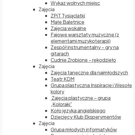
Wykaz wolnych miejsc
Zajęcia
ZPiT Tysiąclatki
Małe Baletnice
Zajęcia wokalne
Fajowe warsztaty muzyczne (z
elementami muzykoterapii)
Zespół instrumentalny – gry na
gitarach
Cudnie Zrobione – rękodzieło
Zajęcia
Zajęcia taneczne dla najmłodszych
Teatr KDM
Grupa plastyczna Inspiracje i Wesołe
kolory
Zajęcia plastyczne – grupa
„Koloraki”
Koło języka angielskiego
Dziecięcy Klub Eksperymentów
Zajęcia
Grupa młodych informatyków