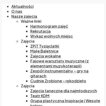
Aktualności
O nas
Nasze zajęcia
Ważne linki
Harmonogram zajęć
Rekrutacja
Wykaz wolnych miejsc
Zajęcia
ZPiT Tysiąclatki
Małe Baletnice
Zajęcia wokalne
Fajowe warsztaty muzyczne (z
elementami muzykoterapii)
Zespół instrumentalny – gry na
gitarach
Cudnie Zrobione – rękodzieło
Zajęcia
Zajęcia taneczne dla najmłodszych
Teatr KDM
Grupa plastyczna Inspiracje i Wesołe
kolory