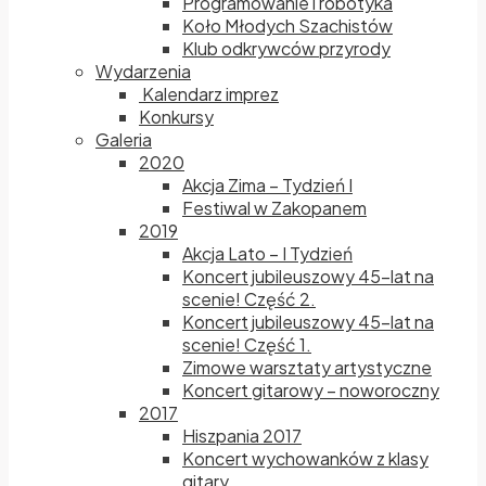
Programowanie i robotyka
Koło Młodych Szachistów
Klub odkrywców przyrody
Wydarzenia
Kalendarz imprez
Konkursy
Galeria
2020
Akcja Zima – Tydzień I
Festiwal w Zakopanem
2019
Akcja Lato – I Tydzień
Koncert jubileuszowy 45-lat na
scenie! Część 2.
Koncert jubileuszowy 45-lat na
scenie! Część 1.
Zimowe warsztaty artystyczne
Koncert gitarowy – noworoczny
2017
Hiszpania 2017
Koncert wychowanków z klasy
gitary