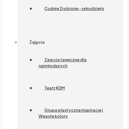
Cudnie Zrobione – rękodzieło
Zajęcia
Zajęcia taneczne dla
najmłodszych
Teatr KDM
Grupa plastyczna Inspiracje i
Wesołe kolory