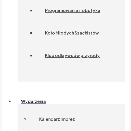
Programowanie i robotyka
Koło Młodych Szachistów
Klub odkrywców przyrody
Wydarzenia
Kalendarz imprez