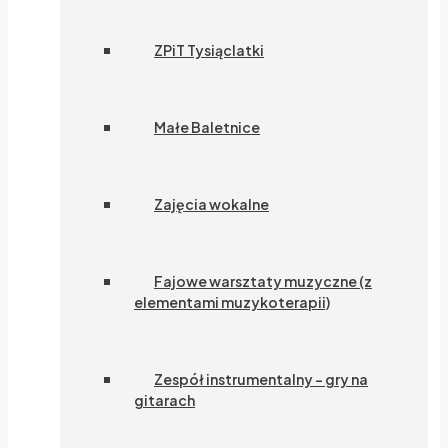
ZPiT Tysiąclatki
Małe Baletnice
Zajęcia wokalne
Fajowe warsztaty muzyczne (z
elementami muzykoterapii)
Zespół instrumentalny – gry na
gitarach