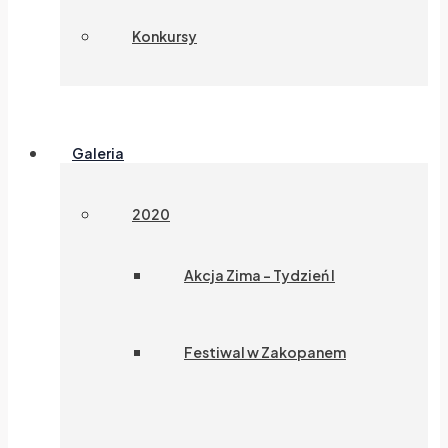
Konkursy
Galeria
2020
Akcja Zima – Tydzień I
Festiwal w Zakopanem