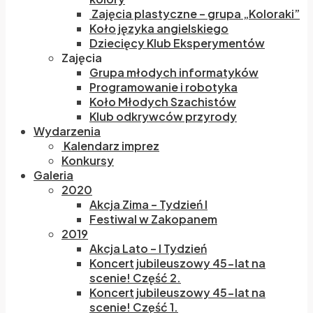
Zajęcia plastyczne – grupa „Koloraki”
Koło języka angielskiego
Dziecięcy Klub Eksperymentów
Zajęcia
Grupa młodych informatyków
Programowanie i robotyka
Koło Młodych Szachistów
Klub odkrywców przyrody
Wydarzenia
Kalendarz imprez
Konkursy
Galeria
2020
Akcja Zima – Tydzień I
Festiwal w Zakopanem
2019
Akcja Lato – I Tydzień
Koncert jubileuszowy 45-lat na
scenie! Część 2.
Koncert jubileuszowy 45-lat na
scenie! Część 1.