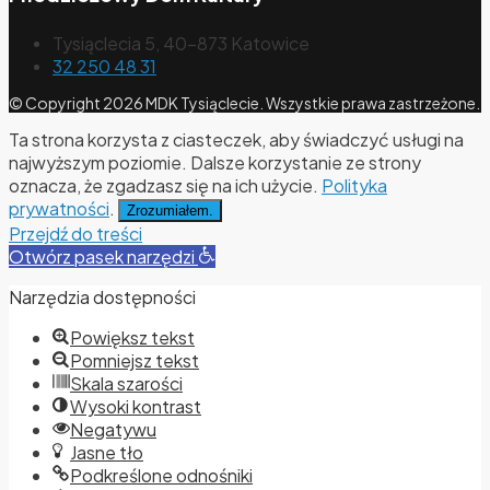
Tysiąclecia 5, 40-873 Katowice
32 250 48 31
© Copyright 2026 MDK Tysiąclecie. Wszystkie prawa zastrzeżone.
Ta strona korzysta z ciasteczek, aby świadczyć usługi na
najwyższym poziomie. Dalsze korzystanie ze strony
oznacza, że zgadzasz się na ich użycie.
Polityka
prywatności
.
Zrozumiałem.
Przejdź do treści
Otwórz pasek narzędzi
Narzędzia dostępności
Powiększ tekst
Pomniejsz tekst
Skala szarości
Wysoki kontrast
Negatywu
Jasne tło
Podkreślone odnośniki