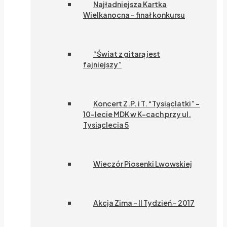
Najładniejsza Kartka
Wielkanocna – finał konkursu
“Świat z gitarą jest
fajniejszy”
Koncert Z.P. i T. “Tysiąclatki” –
10-lecie MDK w K-cach przy ul.
Tysiąclecia 5
Wieczór Piosenki Lwowskiej
Akcja Zima – II Tydzień – 2017