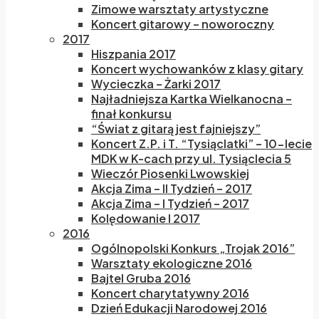
Zimowe warsztaty artystyczne
Koncert gitarowy – noworoczny
2017
Hiszpania 2017
Koncert wychowanków z klasy gitary
Wycieczka – Żarki 2017
Najładniejsza Kartka Wielkanocna –
finał konkursu
“Świat z gitarą jest fajniejszy”
Koncert Z.P. i T. “Tysiąclatki” – 10-lecie
MDK w K-cach przy ul. Tysiąclecia 5
Wieczór Piosenki Lwowskiej
Akcja Zima – II Tydzień – 2017
Akcja Zima – I Tydzień – 2017
Kolędowanie I 2017
2016
Ogólnopolski Konkurs „Trojak 2016”
Warsztaty ekologiczne 2016
Bajtel Gruba 2016
Koncert charytatywny 2016
Dzień Edukacji Narodowej 2016