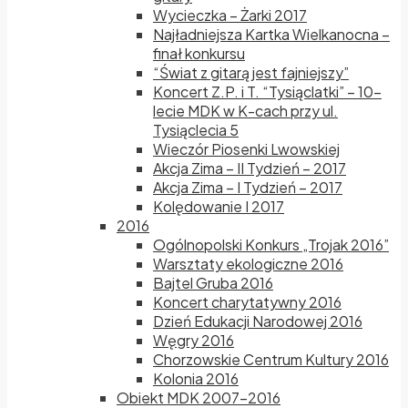
Wycieczka – Żarki 2017
Najładniejsza Kartka Wielkanocna –
finał konkursu
“Świat z gitarą jest fajniejszy”
Koncert Z.P. i T. “Tysiąclatki” – 10-
lecie MDK w K-cach przy ul.
Tysiąclecia 5
Wieczór Piosenki Lwowskiej
Akcja Zima – II Tydzień – 2017
Akcja Zima – I Tydzień – 2017
Kolędowanie I 2017
2016
Ogólnopolski Konkurs „Trojak 2016”
Warsztaty ekologiczne 2016
Bajtel Gruba 2016
Koncert charytatywny 2016
Dzień Edukacji Narodowej 2016
Węgry 2016
Chorzowskie Centrum Kultury 2016
Kolonia 2016
Obiekt MDK 2007-2016