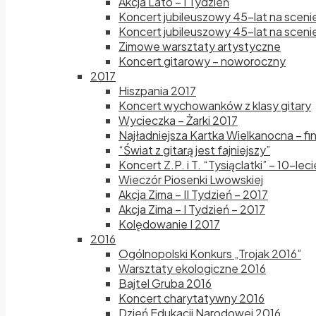
Akcja Lato – I Tydzień
Koncert jubileuszowy 45-lat na sceni
Koncert jubileuszowy 45-lat na scenie
Zimowe warsztaty artystyczne
Koncert gitarowy – noworoczny
2017
Hiszpania 2017
Koncert wychowanków z klasy gitary
Wycieczka – Żarki 2017
Najładniejsza Kartka Wielkanocna – fi
“Świat z gitarą jest fajniejszy”
Koncert Z.P. i T. “Tysiąclatki” – 10-le
Wieczór Piosenki Lwowskiej
Akcja Zima – II Tydzień – 2017
Akcja Zima – I Tydzień – 2017
Kolędowanie I 2017
2016
Ogólnopolski Konkurs „Trojak 2016”
Warsztaty ekologiczne 2016
Bajtel Gruba 2016
Koncert charytatywny 2016
Dzień Edukacji Narodowej 2016