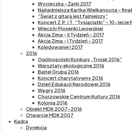
Wycieczka – Żarki 2017
Najładniejsza Kartka Wielkanocna – fina
“Świat z gitarą jest fajniejszy”
Koncert Z.P. i T. “Tysiąclatki” – 10-lecie
Wieczór Piosenki Lwowskiej
Akcja Zima – II Tydzień – 2017
Akcja Zima – I Tydzień – 2017
Kolędowanie I 2017
2016
Ogólnopolski Konkurs „Trojak 2016”
Warsztaty ekologiczne 2016
Bajtel Gruba 2016
Koncert charytatywny 2016
Dzień Edukacji Narodowej 2016
Węgry 2016
Chorzowskie Centrum Kultury 2016
Kolonia 2016
Obiekt MDK 2007-2016
Otwarcie MDK 2007
Kadra
Dyrekcja