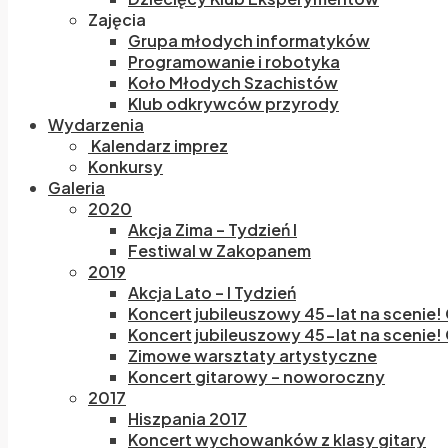
Zajęcia
Grupa młodych informatyków
Programowanie i robotyka
Koło Młodych Szachistów
Klub odkrywców przyrody
Wydarzenia
Kalendarz imprez
Konkursy
Galeria
2020
Akcja Zima – Tydzień I
Festiwal w Zakopanem
2019
Akcja Lato – I Tydzień
Koncert jubileuszowy 45-lat na scenie!
Koncert jubileuszowy 45-lat na scenie! 
Zimowe warsztaty artystyczne
Koncert gitarowy – noworoczny
2017
Hiszpania 2017
Koncert wychowanków z klasy gitary