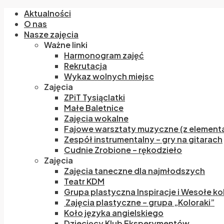
Aktualności
O nas
Nasze zajęcia
Ważne linki
Harmonogram zajęć
Rekrutacja
Wykaz wolnych miejsc
Zajęcia
ZPiT Tysiąclatki
Małe Baletnice
Zajęcia wokalne
Fajowe warsztaty muzyczne (z elementa
Zespół instrumentalny – gry na gitarach
Cudnie Zrobione – rękodzieło
Zajęcia
Zajęcia taneczne dla najmłodszych
Teatr KDM
Grupa plastyczna Inspiracje i Wesołe ko
Zajęcia plastyczne – grupa „Koloraki”
Koło języka angielskiego
Dziecięcy Klub Eksperymentów