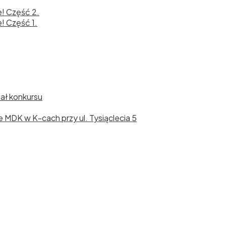
e! Część 2.
! Część 1.
nał konkursu
cie MDK w K-cach przy ul. Tysiąclecia 5