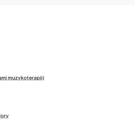
mi muzykoterapii)
lory