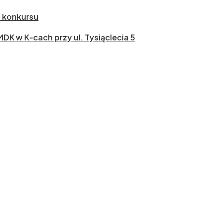
ł konkursu
 MDK w K-cach przy ul. Tysiąclecia 5