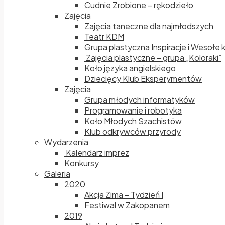
Cudnie Zrobione – rękodzieło
Zajęcia
Zajęcia taneczne dla najmłodszych
Teatr KDM
Grupa plastyczna Inspiracje i Wesołe 
Zajęcia plastyczne – grupa „Koloraki”
Koło języka angielskiego
Dziecięcy Klub Eksperymentów
Zajęcia
Grupa młodych informatyków
Programowanie i robotyka
Koło Młodych Szachistów
Klub odkrywców przyrody
Wydarzenia
Kalendarz imprez
Konkursy
Galeria
2020
Akcja Zima – Tydzień I
Festiwal w Zakopanem
2019