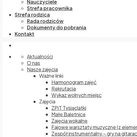
Nauczyciele
Strefa pracownika
Strefa rodzica
Rada rodziców
Dokumenty do pobrania
Kontakt
Aktualności
O nas
Nasze zajęcia
Ważne linki
Harmonogram zajęć
Rekrutacja
Wykaz wolnych miejsc
Zajęcia
ZPiT Tysiąclatki
Małe Baletnice
Zajęcia wokalne
Fajowe warsztaty muzyczne (z elemen
Zespół instrumentalny – gry na gitara