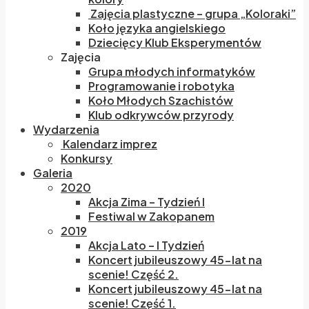
Zajęcia plastyczne – grupa „Koloraki”
Koło języka angielskiego
Dziecięcy Klub Eksperymentów
Zajęcia
Grupa młodych informatyków
Programowanie i robotyka
Koło Młodych Szachistów
Klub odkrywców przyrody
Wydarzenia
Kalendarz imprez
Konkursy
Galeria
2020
Akcja Zima – Tydzień I
Festiwal w Zakopanem
2019
Akcja Lato – I Tydzień
Koncert jubileuszowy 45-lat na
scenie! Część 2.
Koncert jubileuszowy 45-lat na
scenie! Część 1.