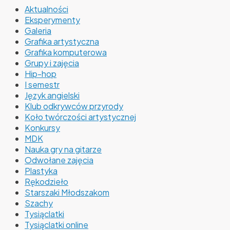
Aktualności
Eksperymenty
Galeria
Grafika artystyczna
Grafika komputerowa
Grupy i zajęcia
Hip-hop
I semestr
Język angielski
Klub odkrywców przyrody
Koło twórczości artystycznej
Konkursy
MDK
Nauka gry na gitarze
Odwołane zajęcia
Plastyka
Rękodzieło
Starszaki Młodszakom
Szachy
Tysiąclatki
Tysiąclatki online