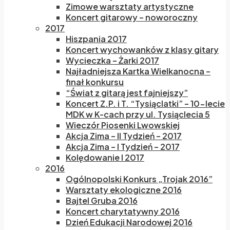
Zimowe warsztaty artystyczne
Koncert gitarowy – noworoczny
2017
Hiszpania 2017
Koncert wychowanków z klasy gitary
Wycieczka – Żarki 2017
Najładniejsza Kartka Wielkanocna –
finał konkursu
“Świat z gitarą jest fajniejszy”
Koncert Z.P. i T. “Tysiąclatki” – 10-lecie
MDK w K-cach przy ul. Tysiąclecia 5
Wieczór Piosenki Lwowskiej
Akcja Zima – II Tydzień – 2017
Akcja Zima – I Tydzień – 2017
Kolędowanie I 2017
2016
Ogólnopolski Konkurs „Trojak 2016”
Warsztaty ekologiczne 2016
Bajtel Gruba 2016
Koncert charytatywny 2016
Dzień Edukacji Narodowej 2016