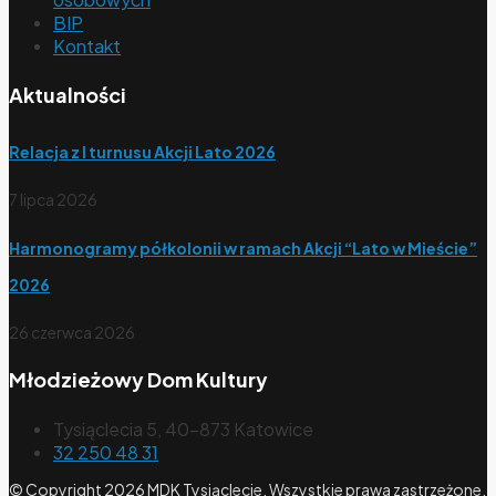
BIP
Kontakt
Aktualności
Relacja z I turnusu Akcji Lato 2026
7 lipca 2026
Harmonogramy półkolonii w ramach Akcji “Lato w Mieście”
2026
26 czerwca 2026
Młodzieżowy Dom Kultury
Tysiąclecia 5, 40-873 Katowice
32 250 48 31
© Copyright 2026 MDK Tysiąclecie. Wszystkie prawa zastrzeżone.