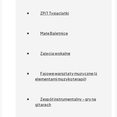
ZPiT Tysiąclatki
Małe Baletnice
Zajęcia wokalne
Fajowe warsztaty muzyczne (z
elementami muzykoterapii)
Zespół instrumentalny – gry na
gitarach