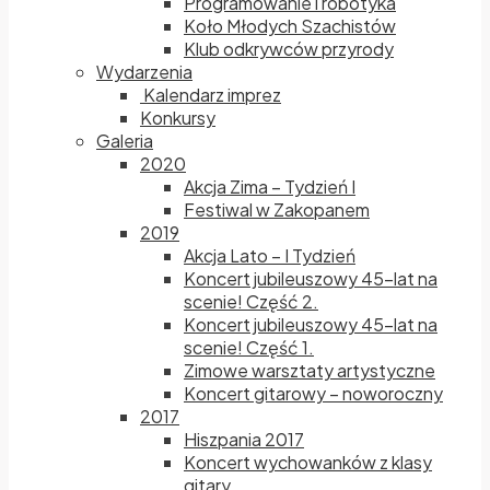
Programowanie i robotyka
Koło Młodych Szachistów
Klub odkrywców przyrody
Wydarzenia
Kalendarz imprez
Konkursy
Galeria
2020
Akcja Zima – Tydzień I
Festiwal w Zakopanem
2019
Akcja Lato – I Tydzień
Koncert jubileuszowy 45-lat na
scenie! Część 2.
Koncert jubileuszowy 45-lat na
scenie! Część 1.
Zimowe warsztaty artystyczne
Koncert gitarowy – noworoczny
2017
Hiszpania 2017
Koncert wychowanków z klasy
gitary