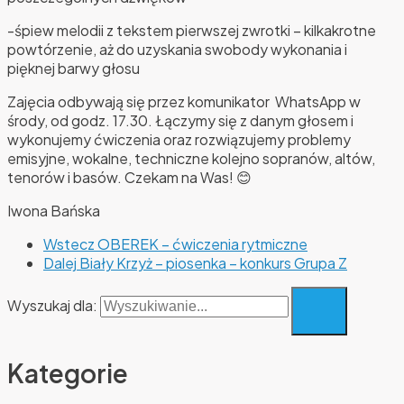
-śpiew melodii z tekstem pierwszej zwrotki – kilkakrotne
powtórzenie, aż do uzyskania swobody wykonania i
pięknej barwy głosu
Zajęcia odbywają się przez komunikator WhatsApp w
środy, od godz. 17.30. Łączymy się z danym głosem i
wykonujemy ćwiczenia oraz rozwiązujemy problemy
emisyjne, wokalne, techniczne kolejno sopranów, altów,
tenorów i basów. Czekam na Was! 😊
Iwona Bańska
Wstecz
OBEREK – ćwiczenia rytmiczne
Dalej
Biały Krzyż – piosenka – konkurs Grupa Z
Wyszukaj dla:
Kategorie