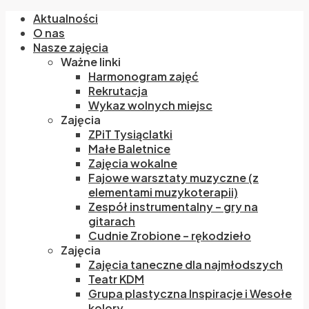
Aktualności
O nas
Nasze zajęcia
Ważne linki
Harmonogram zajęć
Rekrutacja
Wykaz wolnych miejsc
Zajęcia
ZPiT Tysiąclatki
Małe Baletnice
Zajęcia wokalne
Fajowe warsztaty muzyczne (z
elementami muzykoterapii)
Zespół instrumentalny – gry na
gitarach
Cudnie Zrobione – rękodzieło
Zajęcia
Zajęcia taneczne dla najmłodszych
Teatr KDM
Grupa plastyczna Inspiracje i Wesołe
kolory