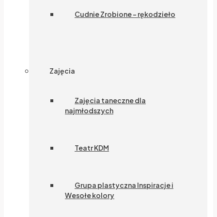
Cudnie Zrobione – rękodzieło
Zajęcia
Zajęcia taneczne dla
najmłodszych
Teatr KDM
Grupa plastyczna Inspiracje i
Wesołe kolory