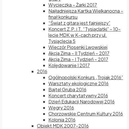
Wycieczka – Żarki 2017
Najładniejsza Kartka Wielkanocna –
finał konkursu
“Świat z gitarą jest fajniejszy”
Koncert Z.P. i T. “Tysiąclatki” – 10-
lecie MDK w K-cach przy ul.
Tysiąclecia 5
Wieczór Piosenki Lwowskiej
Akcja Zima – II Tydzień – 2017
Akcja Zima – I Tydzień – 2017
Kolędowanie I 2017
2016
Ogólnopolski Konkurs „Trojak 2016”
Warsztaty ekologiczne 2016
Bajtel Gruba 2016
Koncert charytatywny 2016
Dzień Edukacji Narodowej 2016
Węgry 2016
Chorzowskie Centrum Kultury 2016
Kolonia 2016
Obiekt MDK 2007-2016