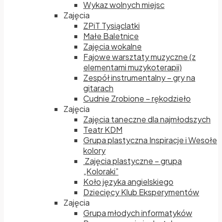
Wykaz wolnych miejsc
Zajęcia
ZPiT Tysiąclatki
Małe Baletnice
Zajęcia wokalne
Fajowe warsztaty muzyczne (z
elementami muzykoterapii)
Zespół instrumentalny – gry na
gitarach
Cudnie Zrobione – rękodzieło
Zajęcia
Zajęcia taneczne dla najmłodszych
Teatr KDM
Grupa plastyczna Inspiracje i Wesołe
kolory
Zajęcia plastyczne – grupa
„Koloraki”
Koło języka angielskiego
Dziecięcy Klub Eksperymentów
Zajęcia
Grupa młodych informatyków