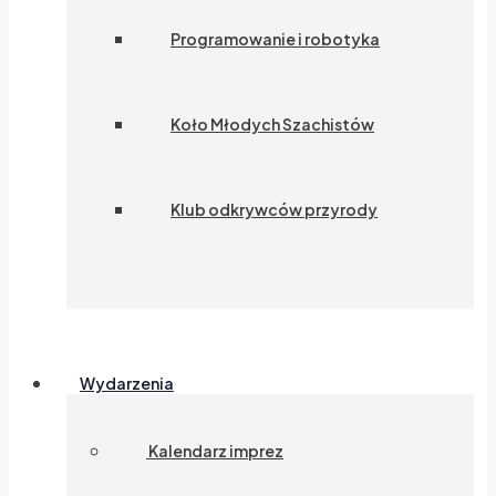
Programowanie i robotyka
Koło Młodych Szachistów
Klub odkrywców przyrody
Wydarzenia
Kalendarz imprez