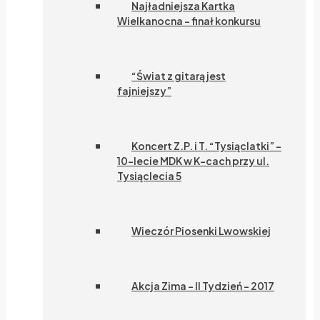
Najładniejsza Kartka
Wielkanocna – finał konkursu
“Świat z gitarą jest
fajniejszy”
Koncert Z.P. i T. “Tysiąclatki” –
10-lecie MDK w K-cach przy ul.
Tysiąclecia 5
Wieczór Piosenki Lwowskiej
Akcja Zima – II Tydzień – 2017