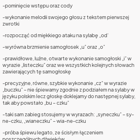
-pominięcie wstępu oraz cody
-wykonanie melodii swojego głosu z tekstem pierwszej
zwrotki
-rozpocząć od miękkiego ataku na sylabę „od’
-wyrówna brzmienie samogłosek „u” oraz „o”
-prawidłowe, luźne, otwarte wykonanie samogłoski „i” w
wyrazie „listeczku” oraz we wszystkich kolejnych słowach
zawierających tę samogłoskę
-precyzyjne, równe, szybkie wykonanie „cz” w wyrazie
„buczku” – nie śpiewamy zgodnie z podziałem na sylaby w
języku polskim lecz głoskę doklejamy do następnej sylaby,
tak aby powstało „bu – czku”
-taki sam zabieg stosujemy w wyrazach: „syneczku” – sy-
ne-czku, „wianeczku” – wia-ne-czku
-próba śpiewu legato, ze ścisłym łączeniem
poszczególnych dźwięków