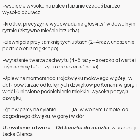
-wspięcie wysoko na palce i łapanie czegoś bardzo
wysoko oburącz
-krótkie, precyzyjne wypowiadanie głoski „s” w dowolnym
rytmie (aktywne mięśnie brzucha)
-ziewnięcie przy zamkniętych ustach (2-4razy, unoszenie
podniebienia miękkiego)
-wyrażanie twarzą zachwytu (4-5 razy – szeroko otwarte i
„uśmiechnięte” oczy, „rozszerzenie” nosa)
-śpiew na mormorando trójdźwięku molowego w górę i w
dół- powtarzać od kolejnych dźwięków półtonami w górę i
w dół (uniesione podniebienie miękkie, wysoka pozycja
dźwięku)
-śpiew gamy na sylabie „la” w wolnym tempie, od
dogodnego dźwięku, w górę i w dół
Utrwalanie utworu –
Od buczku do buczku
, w aranżacji
Jacka Glenca