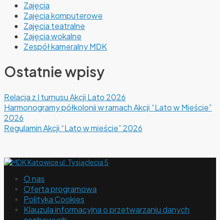
Zajęcia
Zajęcia komputerowe
Zajęcia teatralne
Zajęcia wokalne
Zespół kameralny MDK
Ostatnie wpisy
Relacja z I turnusu Akcji Lato 2026
Harmonogramy półkolonii w ramach Akcji “Lato w Mieście”
2026
Regulamin Akcji “Lato w mieście” 2026
O nas
Oferta programowa
Polityka Cookies
Klauzula informacyjna o przetwarzaniu danych
osobowych