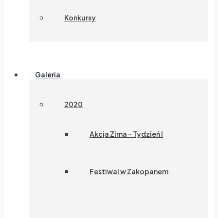
Konkursy
Galeria
2020
Akcja Zima – Tydzień I
Festiwal w Zakopanem